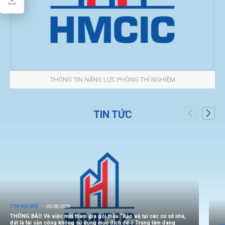
THÔNG TIN NĂNG LỰC PHÒNG THÍ NGHIỆM
TIN TỨC
[TIN NỘI BỘ]
05/08/2026
THÔNG BÁO Về việc mời tham gia gói thầu “Bảo vệ tại các cơ sở nhà,
đất là tài sản công không sử dụng mục đích để ở Trung tâm đang