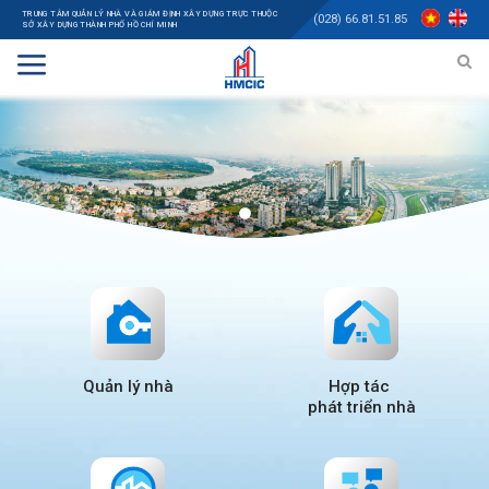
TRUNG TÂM QUẢN LÝ NHÀ VÀ GIÁM ĐỊNH XÂY DỰNG TRỰC THUỘC
(028) 66.81.51.85
SỞ XÂY DỰNG THÀNH PHỐ HỒ CHÍ MINH
Quản lý nhà
Hợp tác
phát triển nhà