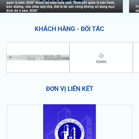
[T
quản lý năm 2026” thuộc dự toán mua sắm “Kinh phí quản lý vận hành,
bảo dưỡng, sửa chữa quỹ nhà, đất là tài sản công không sử dụng mục
TH
đích để ở năm 2026”
sở
KHÁCH HÀNG - ĐỐI TÁC
ĐƠN VỊ LIÊN KẾT