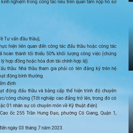
 kinh nghiệm trong công tác nêu trên quan tâm nộp hồ sơ
về Tư vấn đầu thầu);
ực hiện liên quan đến công tác đấu thầu hoặc công tác
ã hoàn thành tối thiểu 50% khối lượng công việc (chứng
lý hợp đồng hoặc hóa đơn tài chính hợp lệ).
ấu thầu: Nhà thầu tham gia phải có tên đăng ký trên hệ
oạt động bình thường.
hẩm định:
ạt động đấu thầu và bằng cấp thể hiện trình độ chuyên
c/công chứng (Tốt nghiệp cao đẳng trở lên, trong đó có
c 01 nhân sự có chuyên môn về Kỹ thuật điện).
, Cao ốc 255 Trần Hưng Đạo, phường Cô Giang, Quận 1,
đến ngày 03 tháng 7 năm 2023.