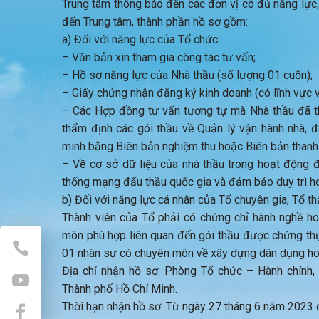
Trung tâm thông báo đến các đơn vị có đủ năng lực,
đến Trung tâm, thành phần hồ sơ gồm:
a) Đối với năng lực của Tổ chức:
– Văn bản xin tham gia công tác tư vấn;
– Hồ sơ năng lực của Nhà thầu (số lượng 01 cuốn);
– Giấy chứng nhận đăng ký kinh doanh (có lĩnh vực 
– Các Hợp đồng tư vấn tương tự mà Nhà thầu đã th
thẩm định các gói thầu về Quản lý vận hành nhà, đ
minh bằng Biên bản nghiệm thu hoặc Biên bản thanh 
– Về cơ sở dữ liệu của nhà thầu trong hoạt động đ
thống mạng đấu thầu quốc gia và đảm bảo duy trì h
b) Đối với năng lực cá nhân của Tổ chuyên gia, Tổ t
Thành viên của Tổ phải có chứng chỉ hành nghề ho
môn phù hợp liên quan đến gói thầu được chứng thự
01 nhân sự có chuyên môn về xây dựng dân dụng hoặ
Địa chỉ nhận hồ sơ: Phòng Tổ chức – Hành chính
Thành phố Hồ Chí Minh.
Thời hạn nhận hồ sơ: Từ ngày 27 tháng 6 năm 2023 