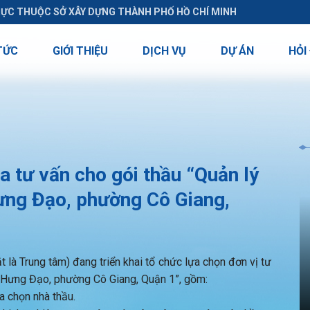
RỰC THUỘC SỞ XÂY DỰNG THÀNH PHỐ HỒ CHÍ MINH
TỨC
GIỚI THIỆU
DỊCH VỤ
DỰ ÁN
HỎI
tư vấn cho gói thầu “Quản lý
ưng Đạo, phường Cô Giang,
 là Trung tâm) đang triển khai tổ chức lựa chọn đơn vị tư
n Hưng Đạo, phường Cô Giang, Quận 1”, gồm:
a chọn nhà thầu.