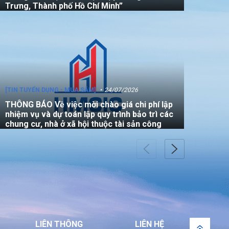
Trưng, Thành phố Hồ Chí Minh”
[TIN TUYỂN DỤNG - MUA SẮM]
24/07/2026
THÔNG BÁO Về việc mời chào giá chi phí lập
nhiệm vụ và dự toán lập quy trình bảo trì các
chung cư, nhà ở xã hội thuộc tài sản công
[TIN TUYỂN DỤNG - MUA SẮM]
22/07/2026
THÔNG BÁO V/v mời các đơn vị tham gia
thực hiện gói thầu: “Đo đạc chỉnh lý bản đồ
địa chính (bản vẽ sơ đồ vị trí) đối với căn hộ
LIÊN THÔNG
LIÊN HỆ