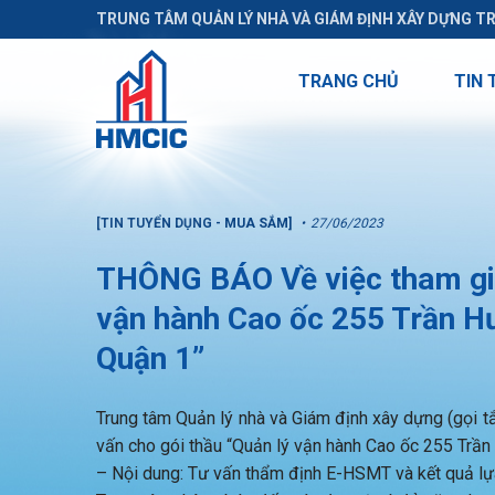
TRUNG TÂM QUẢN LÝ NHÀ VÀ GIÁM ĐỊNH XÂY DỰNG T
TRANG CHỦ
TIN 
[TIN TUYỂN DỤNG - MUA SẮM]
27/06/2023
THÔNG BÁO Về việc tham gia 
vận hành Cao ốc 255 Trần H
Quận 1”
Trung tâm Quản lý nhà và Giám định xây dựng (gọi tắt
vấn cho gói thầu “Quản lý vận hành Cao ốc 255 Trầ
– Nội dung: Tư vấn thẩm định E-HSMT và kết quả lự