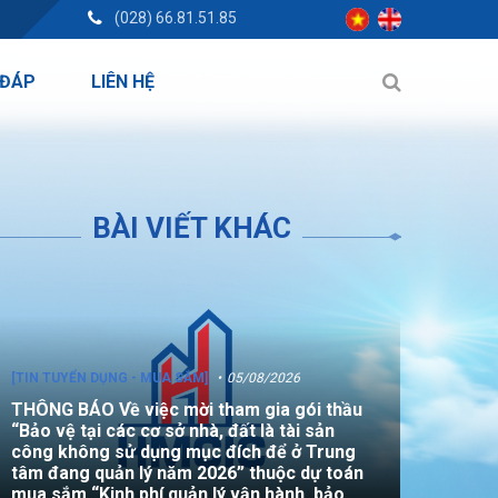
(028) 66.81.51.85
 ĐÁP
LIÊN HỆ
BÀI VIẾT KHÁC
[TIN TUYỂN DỤNG - MUA SẮM]
05/08/2026
THÔNG BÁO Về việc mời tham gia gói thầu
“Bảo vệ tại các cơ sở nhà, đất là tài sản
công không sử dụng mục đích để ở Trung
tâm đang quản lý năm 2026” thuộc dự toán
mua sắm “Kinh phí quản lý vận hành, bảo