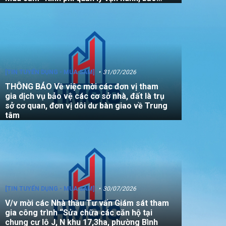
dưỡng, sửa chữa quỹ nhà, đất là tài sản
công không sử dụng mục đích để ở năm
2026”
[TIN TUYỂN DỤNG - MUA SẮM]
31/07/2026
THÔNG BÁO Về việc mời các đơn vị tham
gia dịch vụ bảo vệ các cơ sở nhà, đất là trụ
sở cơ quan, đơn vị dôi dư bàn giao về Trung
tâm
[TIN TUYỂN DỤNG - MUA SẮM]
30/07/2026
V/v mời các Nhà thầu Tư vấn Giám sát tham
gia công trình “Sửa chữa các căn hộ tại
chung cư lô J, N khu 17,3ha, phường Bình