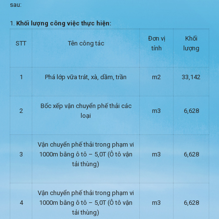
sau:
Khối lượng công việc thực hiện:
Đơn vị
Khối
STT
Tên công tác
tính
lượng
1
Phá lớp vữa trát, xà, dầm, trần
m2
33,142
Bốc xếp vận chuyển phế thải các
2
m3
6,628
loại
Vận chuyển phế thải trong phạm vi
3
1000m bằng ô tô – 5,0T (Ô tô vận
m3
6,628
tải thùng)
Vận chuyển phế thải trong phạm vi
4
1000m bằng ô tô – 5,0T (Ô tô vận
m3
6,628
tải thùng)