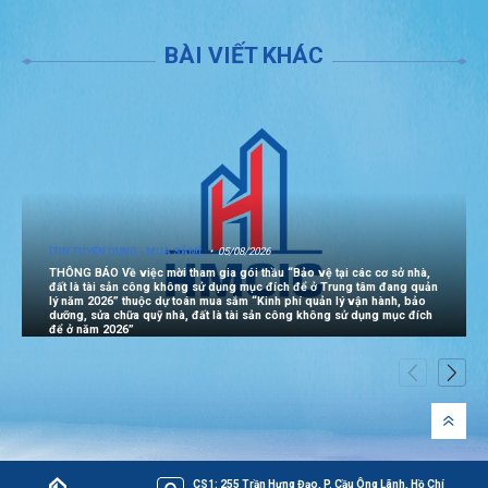
BÀI VIẾT KHÁC
[TIN TUYỂN DỤNG - MUA SẮM]
05/08/2026
THÔNG BÁO Về việc mời tham gia gói thầu “Bảo vệ tại các cơ sở nhà,
đất là tài sản công không sử dụng mục đích để ở Trung tâm đang quản
lý năm 2026” thuộc dự toán mua sắm “Kinh phí quản lý vận hành, bảo
dưỡng, sửa chữa quỹ nhà, đất là tài sản công không sử dụng mục đích
để ở năm 2026”
CS1: 255 Trần Hưng Đạo, P. Cầu Ông Lãnh, Hồ Chí