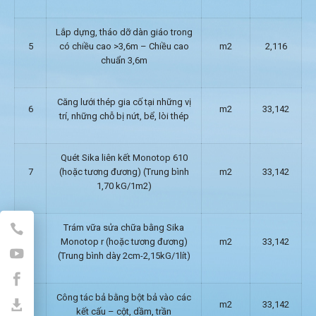
Lắp dựng, tháo dỡ dàn giáo trong
5
có chiều cao >3,6m – Chiều cao
m2
2,116
chuẩn 3,6m
Căng lưới thép gia cố tại những vị
6
m2
33,142
trí, những chỗ bị nứt, bể, lòi thép
Quét Sika liên kết Monotop 610
7
(hoặc tương đương) (Trung bình
m2
33,142
1,70 kG/1m2)
Trám vữa sửa chữa bằng Sika
8
Monotop r (hoặc tương đương)
m2
33,142
(Trung bình dày 2cm-2,15kG/1lít)
Công tác bả bằng bột bả vào các
9
m2
33,142
kết cấu – cột, dầm, trần