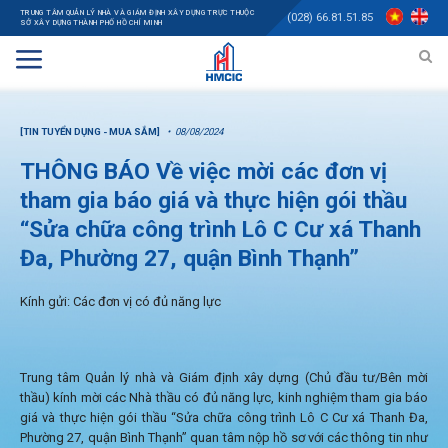
TRUNG TÂM QUẢN LÝ NHÀ VÀ GIÁM ĐỊNH XÂY DỰNG TRỰC THUỘC
(028) 66.81.51.85
SỞ XÂY DỰNG THÀNH PHỐ HỒ CHÍ MINH
[TIN TUYỂN DỤNG - MUA SẮM]
08/08/2024
THÔNG BÁO Về việc mời các đơn vị
tham gia báo giá và thực hiện gói thầu
“Sửa chữa công trình Lô C Cư xá Thanh
Đa, Phường 27, quận Bình Thạnh”
Kính gửi: Các đơn vị có đủ năng lực
Trung tâm Quản lý nhà và Giám định xây dựng (Chủ đầu tư/Bên mời
thầu) kính mời các Nhà thầu có đủ năng lực, kinh nghiệm tham gia báo
giá và thực hiện gói thầu “Sửa chữa công trình Lô C Cư xá Thanh Đa,
Phường 27, quận Bình Thạnh” quan tâm nộp hồ sơ với các thông tin như