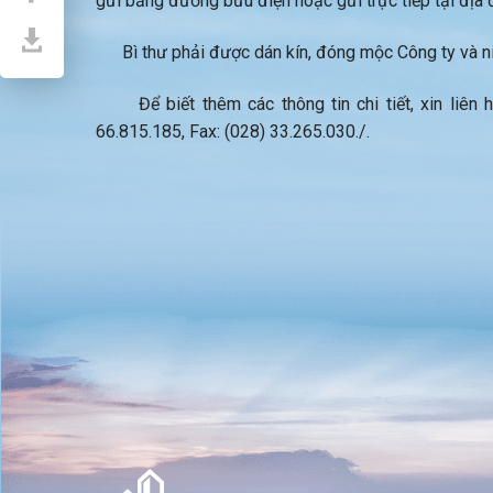
gửi bằng đường bưu điện hoặc gửi trực tiếp tại địa 
Bì thư phải được dán kín, đóng mộc Công ty và niê
Để biết thêm các thông tin chi tiết, xin liên 
66.815.185, Fax: (028) 33.265.030./.