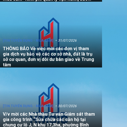
dưỡng, sửa chữa quỹ nhà, đất là tài sản
công không sử dụng mục đích để ở năm
2026”
[TIN TUYỂN DỤNG - MUA SẮM]
31/07/2026
THÔNG BÁO Về việc mời các đơn vị tham
gia dịch vụ bảo vệ các cơ sở nhà, đất là trụ
sở cơ quan, đơn vị dôi dư bàn giao về Trung
tâm
[TIN TUYỂN DỤNG - MUA SẮM]
30/07/2026
V/v mời các Nhà thầu Tư vấn Giám sát tham
gia công trình “Sửa chữa các căn hộ tại
chung cư lô J, N khu 17,3ha, phường Bình