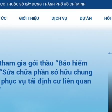
RỰC THUỘC SỞ XÂY DỰNG THÀNH PHỐ HỒ CHÍ MINH
TỨC
GIỚI THIỆU
DỊCH VỤ
DỰ ÁN
HỎI
ham gia gói thầu “Bảo hiểm
h “Sửa chữa phần sở hữu chung
phục vụ tái định cư liên quan
”