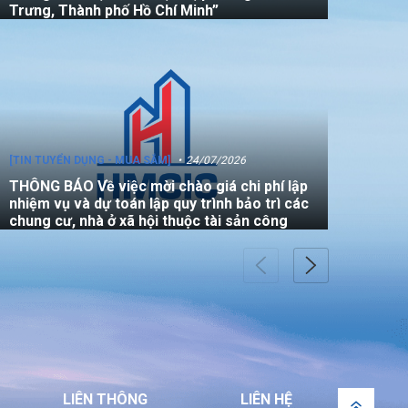
Trưng, Thành phố Hồ Chí Minh”
[TIN TUYỂN DỤNG - MUA SẮM]
24/07/2026
THÔNG BÁO Về việc mời chào giá chi phí lập
nhiệm vụ và dự toán lập quy trình bảo trì các
chung cư, nhà ở xã hội thuộc tài sản công
[TIN TUYỂN DỤNG - MUA SẮM]
22/07/2026
THÔNG BÁO V/v mời các đơn vị tham gia
thực hiện gói thầu: “Đo đạc chỉnh lý bản đồ
địa chính (bản vẽ sơ đồ vị trí) đối với căn hộ
LIÊN THÔNG
LIÊN HỆ