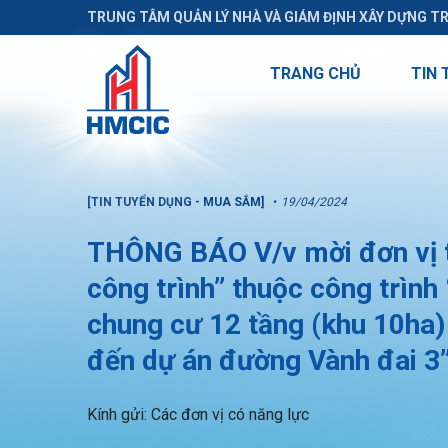
TRUNG TÂM QUẢN LÝ NHÀ VÀ GIÁM ĐỊNH XÂY DỰNG T
TRANG CHỦ
TIN 
[TIN TUYỂN DỤNG - MUA SẮM]
19/04/2024
THÔNG BÁO V/v mời đơn vị t
công trình” thuộc công trìn
chung cư 12 tầng (khu 10ha) 
đến dự án đường Vành đai 3
Kính gửi: Các đơn vị có năng lực