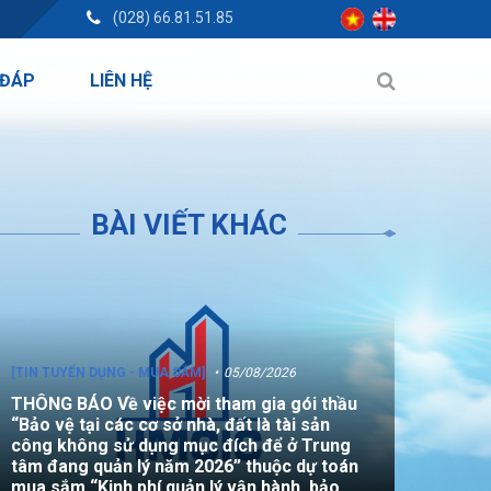
(028) 66.81.51.85
 ĐÁP
LIÊN HỆ
BÀI VIẾT KHÁC
[TIN TUYỂN DỤNG - MUA SẮM]
05/08/2026
THÔNG BÁO Về việc mời tham gia gói thầu
“Bảo vệ tại các cơ sở nhà, đất là tài sản
công không sử dụng mục đích để ở Trung
tâm đang quản lý năm 2026” thuộc dự toán
mua sắm “Kinh phí quản lý vận hành, bảo