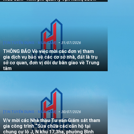
dưỡng, sửa chữa quỹ nhà, đất là tài sản
công không sử dụng mục đích để ở năm
2026”
[TIN TUYỂN DỤNG - MUA SẮM]
31/07/2026
THÔNG BÁO Về việc mời các đơn vị tham
gia dịch vụ bảo vệ các cơ sở nhà, đất là trụ
sở cơ quan, đơn vị dôi dư bàn giao về Trung
tâm
[TIN TUYỂN DỤNG - MUA SẮM]
30/07/2026
V/v mời các Nhà thầu Tư vấn Giám sát tham
gia công trình “Sửa chữa các căn hộ tại
chung cư lô J, N khu 17,3ha, phường Bình