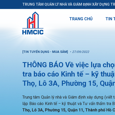
TRUNG TÂM QUẢN LÝ NHÀ VÀ GIÁM ĐỊNH XÂY DỰNG T
TRANG CHỦ
TIN 
[TIN TUYỂN DỤNG - MUA SẮM]
27/09/2022
THÔNG BÁO Về việc lựa chọn
tra báo cáo Kinh tế – kỹ thu
Thọ, Lô 3A, Phường 15, Quận
Trung tâm Quản lý nhà và Giám định xây dựng (viết tắ
lập Báo cáo Kinh tế – kỹ thuật và Tư vấn thẩm tra B
Thọ, Lô 3A, Phường 15, Quận 11, Thành phố Hồ C