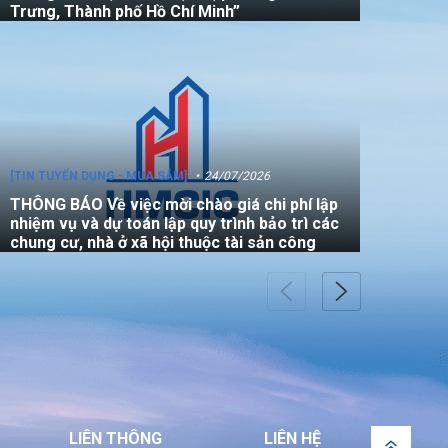
Trưng, Thành phố Hồ Chí Minh”
[TIN TUYỂN DỤNG - MUA SẮM]
24/07/2026
THÔNG BÁO Về việc mời chào giá chi phí lập
nhiệm vụ và dự toán lập quy trình bảo trì các
chung cư, nhà ở xã hội thuộc tài sản công
[TIN TUYỂN DỤNG - MUA SẮM]
22/07/2026
THÔNG BÁO V/v mời các đơn vị tham gia
thực hiện gói thầu: “Đo đạc chỉnh lý bản đồ
địa chính (bản vẽ sơ đồ vị trí) đối với căn hộ
LIÊN THÔNG
LIÊN HỆ