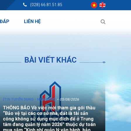
(028) 66.81.51.85
 ĐÁP
LIÊN HỆ
BÀI VIẾT KHÁC
[TIN TUYỂN DỤNG - MUA SẮM]
05/08/2026
THÔNG BÁO Về việc mời tham gia gói thầu
“Bảo vệ tại các cơ sở nhà, đất là tài sản
công không sử dụng mục đích để ở Trung
tâm đang quản lý năm 2026” thuộc dự toán
mua sắm “Kinh phí quản lý vận hành, bảo