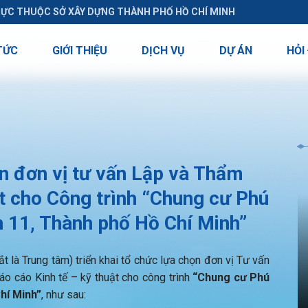
RỰC THUỘC SỞ XÂY DỰNG THÀNH PHỐ HỒ CHÍ MINH
TỨC
GIỚI THIỆU
DỊCH VỤ
DỰ ÁN
HỎI
 đơn vị tư vấn Lập và Thẩm
ật cho Công trình “Chung cư Phú
 11, Thành phố Hồ Chí Minh”
t là Trung tâm) triển khai tổ chức lựa chọn đơn vị Tư vấn
áo cáo Kinh tế – kỹ thuật cho công trình
“Chung cư Phú
hí Minh”
, như sau: