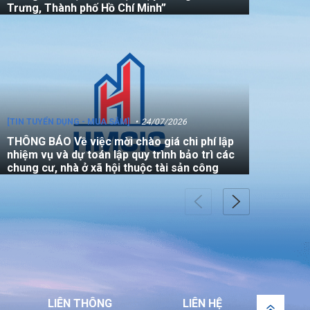
Trưng, Thành phố Hồ Chí Minh”
[TIN TUYỂN DỤNG - MUA SẮM]
24/07/2026
THÔNG BÁO Về việc mời chào giá chi phí lập
nhiệm vụ và dự toán lập quy trình bảo trì các
chung cư, nhà ở xã hội thuộc tài sản công
[TIN TUYỂN DỤNG - MUA SẮM]
22/07/2026
THÔNG BÁO V/v mời các đơn vị tham gia
thực hiện gói thầu: “Đo đạc chỉnh lý bản đồ
địa chính (bản vẽ sơ đồ vị trí) đối với căn hộ
LIÊN THÔNG
LIÊN HỆ