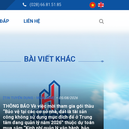
(028) 66.81.51.85
 ĐÁP
LIÊN HỆ
BÀI VIẾT KHÁC
[TIN TUYỂN DỤNG - MUA SẮM]
05/08/2026
THÔNG BÁO Về việc mời tham gia gói thầu
“Bảo vệ tại các cơ sở nhà, đất là tài sản
công không sử dụng mục đích để ở Trung
tâm đang quản lý năm 2026” thuộc dự toán
mua sắm “Kinh phí quản lý vận hành, bảo