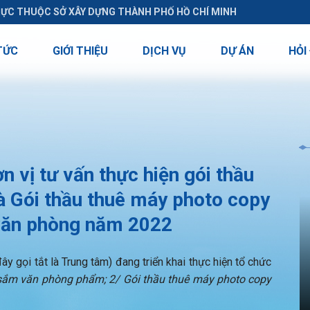
RỰC THUỘC SỞ XÂY DỰNG THÀNH PHỐ HỒ CHÍ MINH
TỨC
GIỚI THIỆU
DỊCH VỤ
DỰ ÁN
HỎI
vị tư vấn thực hiện gói thầu
 Gói thầu thuê máy photo copy
ị văn phòng năm 2022
y gọi tắt là Trung tâm) đang triển khai thực hiện tổ chức
sắm văn phòng phẩm; 2/ Gói thầu thuê máy photo copy