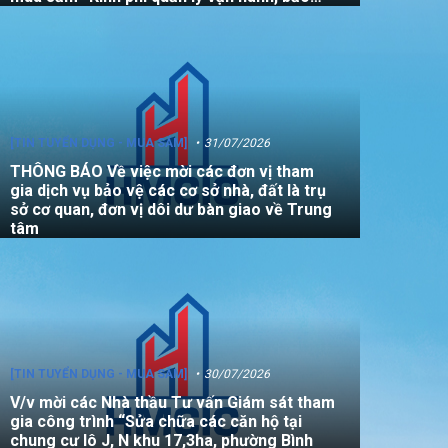
dưỡng, sửa chữa quỹ nhà, đất là tài sản
công không sử dụng mục đích để ở năm
2026”
[TIN TUYỂN DỤNG - MUA SẮM]
31/07/2026
THÔNG BÁO Về việc mời các đơn vị tham
gia dịch vụ bảo vệ các cơ sở nhà, đất là trụ
sở cơ quan, đơn vị dôi dư bàn giao về Trung
tâm
[TIN TUYỂN DỤNG - MUA SẮM]
30/07/2026
V/v mời các Nhà thầu Tư vấn Giám sát tham
gia công trình “Sửa chữa các căn hộ tại
chung cư lô J, N khu 17,3ha, phường Bình