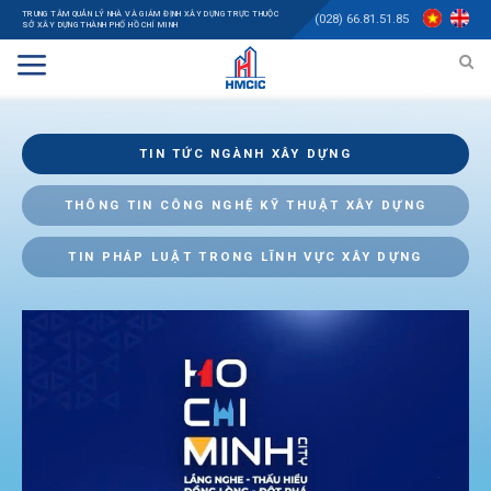
TRUNG TÂM QUẢN LÝ NHÀ VÀ GIÁM ĐỊNH XÂY DỰNG TRỰC THUỘC
(028) 66.81.51.85
SỞ XÂY DỰNG THÀNH PHỐ HỒ CHÍ MINH
TIN TỨC NGÀNH XÂY DỰNG
THÔNG TIN CÔNG NGHỆ KỸ THUẬT XÂY DỰNG
TIN PHÁP LUẬT TRONG LĨNH VỰC XÂY DỰNG