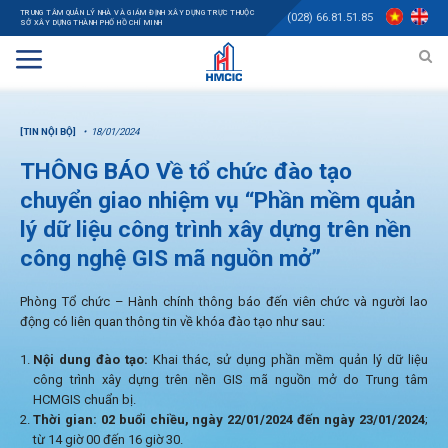
TRUNG TÂM QUẢN LÝ NHÀ VÀ GIÁM ĐỊNH XÂY DỰNG TRỰC THUỘC
(028) 66.81.51.85
SỞ XÂY DỰNG THÀNH PHỐ HỒ CHÍ MINH
[TIN NỘI BỘ]
18/01/2024
THÔNG BÁO Về tổ chức đào tạo
chuyển giao nhiệm vụ “Phần mềm quản
lý dữ liệu công trình xây dựng trên nền
công nghệ GIS mã nguồn mở”
Phòng Tổ chức – Hành chính thông báo đến viên chức và người lao
động có liên quan thông tin về khóa đào tạo như sau:
Nội dung đào tạo:
Khai thác, sử dụng phần mềm quản lý dữ liệu
công trình xây dựng trên nền GIS mã nguồn mở do Trung tâm
HCMGIS chuẩn bị.
Thời gian:
02 buổi chiều, ngày 22/01/2024 đến ngày 23/01/2024
;
từ 14 giờ 00 đến 16 giờ 30.