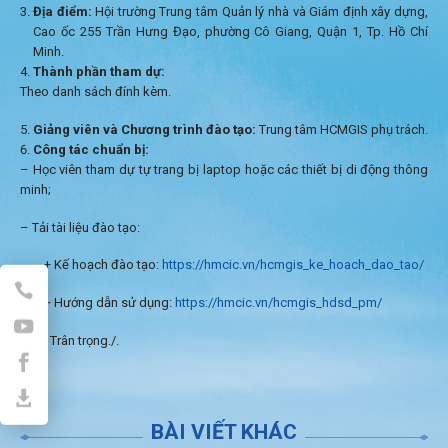
Địa điểm:
Hội trường Trung tâm Quản lý nhà và Giám định xây dựng,
Cao ốc 255 Trần Hưng Đạo, phường Cô Giang, Quận 1, Tp. Hồ Chí
Minh.
Thành phần tham dự:
Theo danh sách đính kèm.
Giảng viên và Chương trình đào tạo:
Trung tâm HCMGIS phụ trách.
Công tác chuẩn bị:
– Học viên tham dự tự trang bị laptop hoặc các thiết bị di động thông
minh;
– Tải tài liệu đào tạo:
+ Kế hoạch đào tạo:
https://hmcic.vn/hcmgis_ke_hoach_dao_tao/
+ Hướng dẫn sử dụng:
https://hmcic.vn/hcmgis_hdsd_pm/
Trân trọng./.
BÀI VIẾT KHÁC