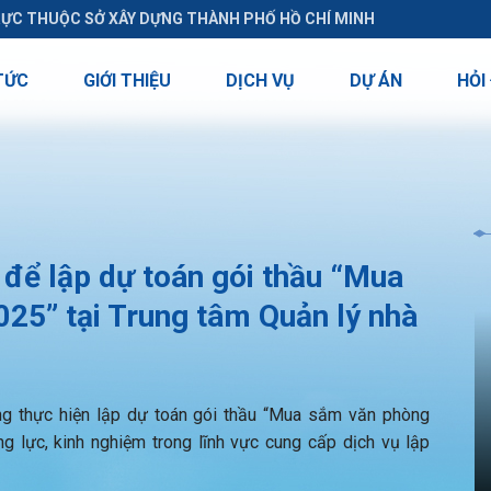
RỰC THUỘC SỞ XÂY DỰNG THÀNH PHỐ HỒ CHÍ MINH
TỨC
GIỚI THIỆU
DỊCH VỤ
DỰ ÁN
HỎI
để lập dự toán gói thầu “Mua
5” tại Trung tâm Quản lý nhà
ng thực hiện lập dự toán gói thầu “Mua sắm văn phòng
 lực, kinh nghiệm trong lĩnh vực cung cấp dịch vụ lập