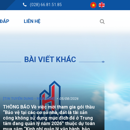
(028) 66.81.51.85
 ĐÁP
LIÊN HỆ
BÀI VIẾT KHÁC
[TIN TUYỂN DỤNG - MUA SẮM]
05/08/2026
THÔNG BÁO Về việc mời tham gia gói thầu
“Bảo vệ tại các cơ sở nhà, đất là tài sản
công không sử dụng mục đích để ở Trung
tâm đang quản lý năm 2026” thuộc dự toán
mua sắm “Kinh phí quản lý vận hành, bảo