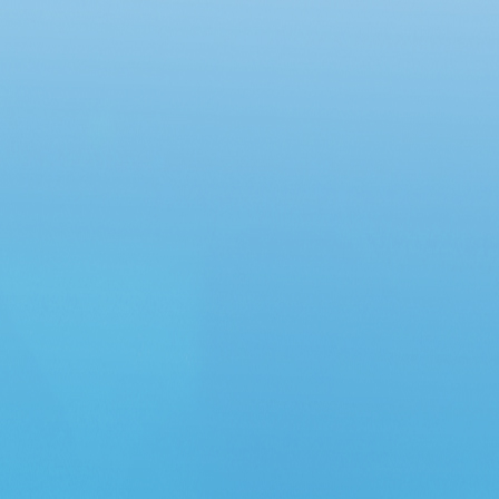
Chung cư Lô R6, phường An Khánh và Chung
cư 12 tầng, phường Đông Hưng Thuận”