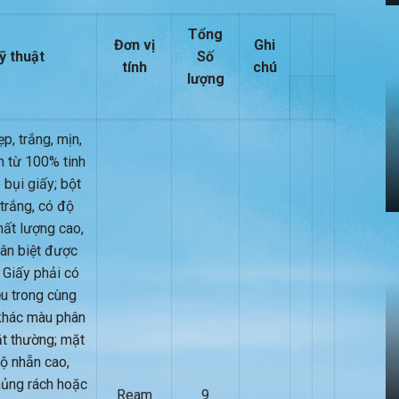
Tổng
Đơn vị
Ghi
ỹ thuật
Số
tính
chú
lượng
p, trắng, mịn,
m từ 100% tinh
 bụi giấy; bột
trắng, có độ
hất lượng cao,
ân biệt được
 Giấy phải có
u trong cùng
khác màu phân
t thường; mặt
ộ nhẵn cao,
hủng rách hoặc
Ream
9