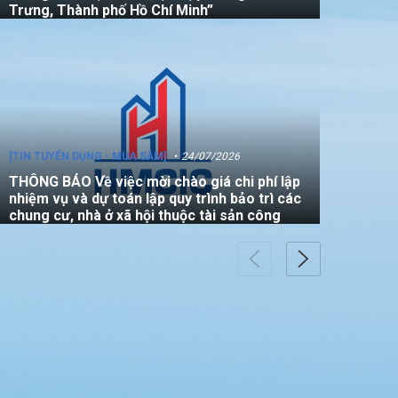
Trưng, Thành phố Hồ Chí Minh”
[TIN TUYỂN DỤNG - MUA SẮM]
24/07/2026
THÔNG BÁO Về việc mời chào giá chi phí lập
nhiệm vụ và dự toán lập quy trình bảo trì các
chung cư, nhà ở xã hội thuộc tài sản công
[TIN TUYỂN DỤNG - MUA SẮM]
22/07/2026
THÔNG BÁO V/v mời các đơn vị tham gia
thực hiện gói thầu: “Đo đạc chỉnh lý bản đồ
địa chính (bản vẽ sơ đồ vị trí) đối với căn hộ