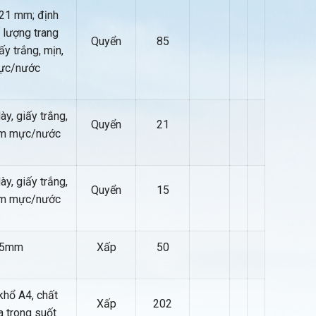
 21 mm; định
 lượng trang
Quyển
85
ấy trắng, mịn,
ực/nước
y, giấy trắng,
Quyển
21
lem mực/nước
y, giấy trắng,
Quyển
15
lem mực/nước
.5mm
Xấp
50
khổ A4, chất
Xấp
202
 trong suốt