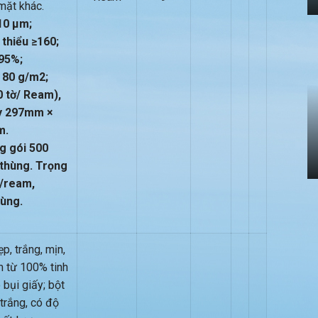
mặt khác.
10 µm;
 thiểu ≥160;
95%;
 80 g/m2;
0 tờ/ Ream),
ấy 297mm ×
m.
g gói 500
thùng. Trọng
/ream,
ùng.
p, trắng, mịn,
m từ 100% tinh
 bụi giấy; bột
trắng, có độ