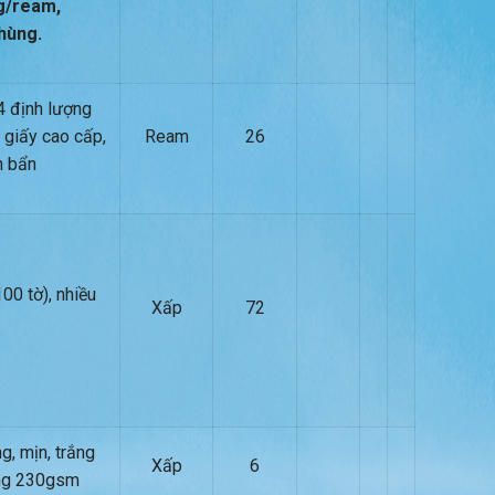
g/ream,
hùng.
4 định lượng
 giấy cao cấp,
Ream
26
n bẩn
00 tờ), nhiều
Xấp
72
ng, mịn, trắng
Xấp
6
ợng 230gsm