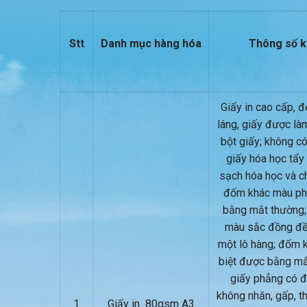
Stt
Danh mục hàng hóa
Thông số k
Giấy in cao cấp, đẹ
láng, giấy được là
bột giấy; không có
giấy hóa học tẩy 
sạch hóa học và c
đốm khác màu ph
bằng mắt thường;
màu sắc đồng đề
một lô hàng; đốm 
biệt được bằng mắ
giấy phẳng có đ
không nhăn, gấp, t
1
Giấy in 80gsm A3