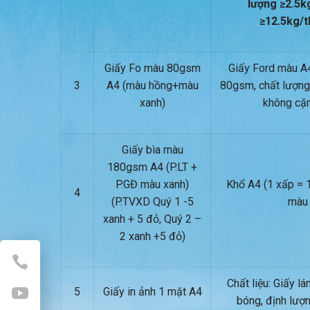
lượng ≥2.5k
≥12.5kg/t
Giấy Fo màu 80gsm
Giấy Ford màu A
3
A4 (màu hồng+màu
80gsm, chất lượng
xanh)
không cặ
Giấy bìa màu
180gsm A4 (P.LT +
P.GĐ màu xanh)
Khổ A4 (1 xấp = 1
4
(P.TVXD Quý 1 -5
màu
xanh + 5 đỏ, Quý 2 –
2 xanh +5 đỏ)
Chất liệu: Giấy lá
5
Giấy in ảnh 1 mặt A4
bóng, định lư