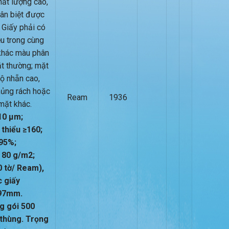
hất lượng cao,
ân biệt được
 Giấy phải có
u trong cùng
khác màu phân
t thường; mặt
ộ nhẵn cao,
hủng rách hoặc
Ream
1936
mặt khác.
10 µm;
 thiểu ≥160;
95%;
 80 g/m2;
0 tờ/ Ream),
c giấy
97mm.
g gói 500
thùng. Trọng