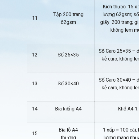
Kích thước: 15 x
Tập 200 trang
lượng 62gsm; số
11
62gsm
giấy: 200 trang; gi
không lem m
Sổ Caro 25×35 – dà
12
Sổ 25×35
kẻ caro, không 
Sổ Caro 30×40 – dà
13
Sổ 30×40
kẻ caro, không 
14
Bìa kiếng A4
Khổ A4 1
Bìa lỗ A4
1 xấp = 100 cái, 
15
thường
lượng màng nhựa