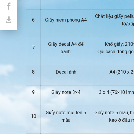
Chất liệu giấy pell
6
Giấy niêm phong A4
tờ/xấ
Giấy decal A4 đế
Khổ giấy: 21
7
xanh
Qui cách đóng gó
8
Decal ảnh
A4 (210 x 
9
Giấy note 3×4
3 x 4 (76x101mm
Giấy note mũi tên 5
Giấy note 5 màu, hì
10
màu
keo ở đầu m