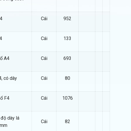
4
Cái
952
4
Cái
133
hổ A4
Cái
693
4, có dây
Cái
80
hổ F4
Cái
1076
 độ dày lá
Cái
82
8mm