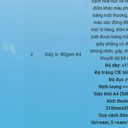
sạch hóa học và c
đốm khác màu ph
bằng mắt thường;
màu sắc đồng đề
một lô hàng; đốm 
biệt được bằng mắ
giấy phẳng có đ
không nhăn, gấp, t
2
Giấy in 80gsm A4
khuyết tật bề 
Độ dày: ≥1
Độ trắng CIE tối
Độ đục ≥
Định lượng >=
Giấy khổ A4 (50
kích thướ
210mmx2
Quy cách đón
tờ/ream, 5 ream/