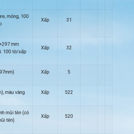
ure, mỏng, 100
Xấp
31
p
0×297 mm
Xấp
32
i: 100 tờ/xấp
297mm)
Xấp
5
), màu vàng
Xấp
522
nh mũi tên (có
Xấp
520
ũi tên)