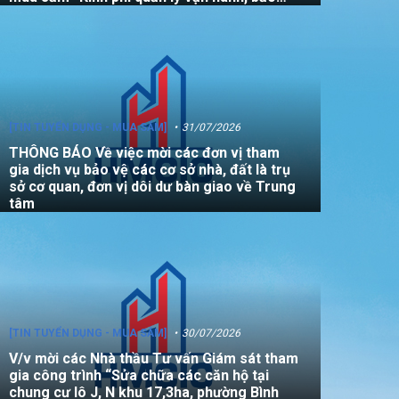
dưỡng, sửa chữa quỹ nhà, đất là tài sản
công không sử dụng mục đích để ở năm
2026”
[TIN TUYỂN DỤNG - MUA SẮM]
31/07/2026
THÔNG BÁO Về việc mời các đơn vị tham
gia dịch vụ bảo vệ các cơ sở nhà, đất là trụ
sở cơ quan, đơn vị dôi dư bàn giao về Trung
tâm
[TIN TUYỂN DỤNG - MUA SẮM]
30/07/2026
V/v mời các Nhà thầu Tư vấn Giám sát tham
gia công trình “Sửa chữa các căn hộ tại
chung cư lô J, N khu 17,3ha, phường Bình