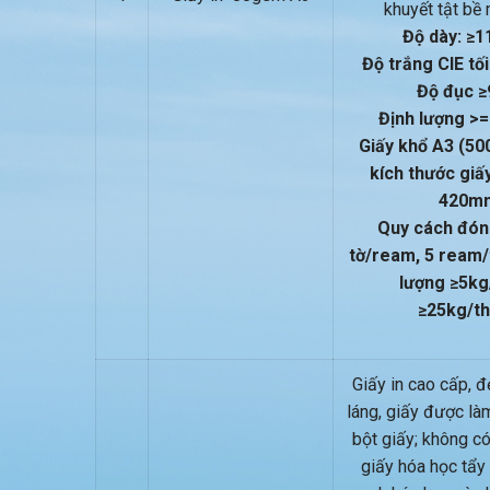
khuyết tật bề 
Độ dày: ≥1
Độ trắng CIE tối
Độ đục ≥
Định lượng >=
Giấy khổ A3 (50
kích thước gi
420m
Quy cách đón
tờ/ream, 5 ream/
lượng ≥5kg
≥25kg/th
Giấy in cao cấp, đẹ
láng, giấy được là
bột giấy; không có
giấy hóa học tẩy 