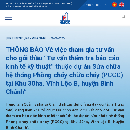
TRUNG TÂM QUẢN LÝ NHÀ VÀ GIÁM ĐỊNH XÂY DỰNG TRỰC THUỘC
(028) 66.81.51.85
SỞ XÂY DỰNG THÀNH PHỐ HỒ CHÍ MINH
[TIN TUYỂN DỤNG - MUA SẮM]
09/03/2023
THÔNG BÁO Về việc tham gia tư vấn
cho gói thầu “Tư vấn thẩm tra báo cáo
kinh tế kỹ thuật” thuộc dự án Sửa chữa
hệ thống Phòng cháy chữa cháy (PCCC)
tại Khu 30ha, Vĩnh Lộc B, huyện Bình
Chánh”
Trung tâm Quản lý nhà và Giám định xây dựng (sau đây gọi tắt là Trung
tâm) đang triển khai tổ chức lựa chọn đơn vị tư vấn cho gói
“Tư vấn
thẩm tra báo cáo kinh tế kỹ thuật” thuộc dự án Sửa chữa hệ thống
Phòng cháy chữa cháy (PCCC) tại Khu 30ha, Vĩnh Lộc B, huyện
Bình Chánh”.