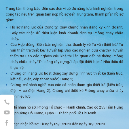
Trung tâm thông báo đến các đơn vị có đủ năng lực, kinh nghiệm trong
công tác nêu trên quan tâm nộp hồ sơ đến Trung tâm, thành phần hồ sơ
gồm:
Hồ sơ năng lực của Công ty; Giấy chứng nhận đăng ký kinh doanh;
Giấy xác nhận đủ điều kiện kinh doanh dịch vụ Phòng cháy chữa
cháy;
Các Hợp đồng, Biên bản nghiệm thu, thanh lý về Tư vấn thiết kế/ Tư
vấn thẩm tra thiết kế/ Tư vấn lập Báo cáo nghiên cứu khả thi/ Tư vấn
thẩm tra Báo cáo nghiên cứu khả thi liên quan đến hệ thống Phòng
cháy chữa cháy/ Thi công xây dựng/ Lắp đặt thiết bị mà Nhà thầu đã
thực hiện;
Chứng chỉ năng lực hoạt động xây dựng, lĩnh vực thiết kế (kiến trúc,
kết cấu, điện, cấp thoát nước) Hạng 2;
Chứng chỉ hành nghề của các cá nhân tham gia thiết kế (kiến trúc,
điện – cơ điện Hạng 2); Chứng chỉ thiết kế Phòng cháy chữa cháy
còn hiệu lực.
Địa chỉ nhận hồ sơ: Phòng Tổ chức – Hành chính, Cao ốc 255 Trần Hưng
Đạo, phường Cô Giang, Quận 1, Thành phố Hồ Chí Minh.
Thời hạn nhận hồ sơ: Từ ngày 09/3/2023 đến ngày 16/3/2023.