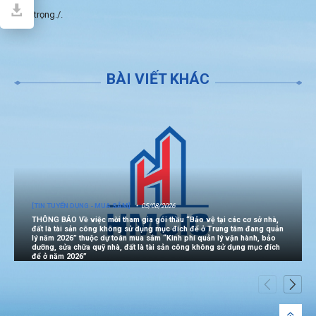
Trân trọng./.
BÀI VIẾT KHÁC
[TIN TUYỂN DỤNG - MUA SẮM]
05/08/2026
THÔNG BÁO Về việc mời tham gia gói thầu “Bảo vệ tại các cơ sở nhà,
đất là tài sản công không sử dụng mục đích để ở Trung tâm đang quản
lý năm 2026” thuộc dự toán mua sắm “Kinh phí quản lý vận hành, bảo
dưỡng, sửa chữa quỹ nhà, đất là tài sản công không sử dụng mục đích
để ở năm 2026”