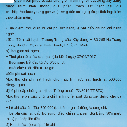
– Việc sát hạch phục vụ cấp chứng chỉ hành nghề hoạt động xây dựng
được thực hiện thông qua phần mềm sát hạch tại địa
chỉ: http://cchnxaydung.gov.vn (hướng dẫn sử dụng được tích hợp kèm
theo phần mềm).
4.Địa điểm, thời gian và chi phí sát hạch, lệ phí cấp chứng chỉ hành
nghề:
a)Địa điểm sát hạch: Trường Trung cấp Xây dựng – Số 265 Nơ Trang
Long, phường 13, quận Bình Thạnh, TP. Hồ Chí Minh.
b)Thời gian sát hạch:
– Thời gian tổ chức sát hạch (dự kiến) ngày 07/04/2017
– Buổi sáng bắt đầu từ 7 giờ 30 phút;
– Buổi chiều bắt đầu từ 13 giờ.
c)Chi phí sát hạch:
Mức thu chi phí sát hạch cho một lĩnh vực sát hạch là: 500.000
đồng/người.
d)Lệ phí cấp chứng chỉ (theo Thông tư số 172/2016/TT-BTC):
Mức thu lệ phí cấp chứng chỉ hành nghề hoạt động xây dựng cho cá
nhân:
– Lệ phí cấp lần đầu: 300.000 (ba trăm nghìn) đồng/chứng chỉ;
– Lệ phí cấp lại, cấp bổ sung, điều chỉnh, chuyển đổi bằng 50% mức
thu lệ phí cấp lần đầu.
đ) Hình thức nộp chi phí, lệ phí: