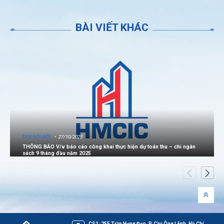
BÀI VIẾT KHÁC
[TIN NỘI BỘ]
27/10/2025
THÔNG BÁO V/v báo cáo công khai thực hiện dự toán thu – chi ngân
sách 9 tháng đầu năm 2025
CS1: 255 Trần Hưng Đạo, P. Cầu Ông Lãnh, Hồ Chí