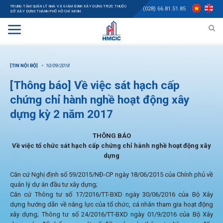
TRUNG TÂM QUẢN LÝ NHÀ VÀ GIÁM ĐỊNH XÂY DỰNG TRỰC THUỘC
(028) 66.81.51.85
SỞ XÂY DỰNG THÀNH PHỐ HỒ CHÍ MINH
[TIN NỘI BỘ]
10/09/2018
[Thông báo] Về việc sát hạch cấp
chứng chỉ hành nghề hoạt động xây
dựng kỳ 2 năm 2017
THÔNG BÁO
Về việc tổ chức sát hạch cấp chứng chỉ hành nghề hoạt động xây
dựng
Căn cứ Nghị định số 59/2015/NĐ-CP ngày 18/06/2015 của Chính phủ về
quản lý dự án đầu tư xây dựng;
Căn cứ Thông tư số 17/2016/TT-BXD ngày 30/06/2016 của Bộ Xây
dựng hướng dẫn về năng lực của tổ chức, cá nhân tham gia hoạt động
xây dựng; Thông tư số 24/2016/TT-BXD ngày 01/9/2016 của Bộ Xây