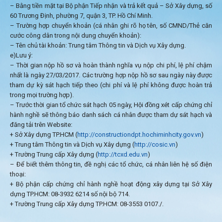
– Bằng tiền mặt tại Bộ phận Tiếp nhận và trả kết quả – Sở Xây dựng, số
60 Trương Định, phường 7, quận 3, TP. Hồ Chí Minh.
– Trường hợp chuyển khoản (cá nhân ghi rõ họ tên, số CMND/Thẻ căn
cước công dân trong nội dung chuyển khoản):
– Tên chủ tài khoản: Trung tâm Thông tin và Dịch vụ Xây dựng.
e)Lưu ý:
– Thời gian nộp hồ sơ và hoàn thành nghĩa vụ nộp chi phí, lệ phí chậm
nhất là ngày 27/03/2017. Các trường hợp nộp hồ sơ sau ngày này được
tham dự kỳ sát hạch tiếp theo (chi phí và lệ phí không được hoàn trả
trong mọi trường hợp).
– Trước thời gian tổ chức sát hạch 05 ngày, Hội đồng xét cấp chứng chỉ
hành nghề sẽ thông báo danh sách cá nhân được tham dự sát hạch và
đăng tải trên Website:
+ Sở Xây dựng TP.HCM (
http://constructiondpt.hochiminhcity.gov.vn
)
+ Trung tâm Thông tin và Dịch vụ Xây dựng (
http://cosic.vn
)
+ Trường Trung cấp Xây dựng (
http://tcxd.edu.vn
)
– Để biết thêm thông tin, đề nghị các tổ chức, cá nhân liên hệ số điện
thoại:
+ Bộ phận cấp chứng chỉ hành nghề hoạt động xây dựng tại Sở Xây
dựng TP.HCM: 08-3932 6214 số nội bộ 714.
+ Trường Trung cấp Xây dựng TP.HCM: 08-3553 0107./.