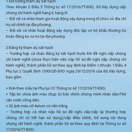
1.Đối tượng tham dự sát hạch:
Theo Khoản 2 Điều 5 Thông tư số 17/2016/TT-BXD, Sở Xây dựng cấp
chứng chỉ hành nghề hạng II, hạng III:
– Đối với cá nhân tham gia hoạt động xây dựng trong tổ chức có địa chỉ
trụ sở chính tại địa phương;
– Đối với cá nhân hoạt động xây dựng độc lập có hộ khẩu thường trú
hoặc đăng ký cư trú tại địa phương.
2.Đăng ký tham dự sát hạch:
– Trường hợp cá nhân đăng ký sát hạch trước khi đề nghị cấp chứng
chỉ hành nghề (chưa thực hiện việc nộp hồ sơ đề nghị cấp chứng chỉ
hành nghề), thành phần hồ sơ theo quy định tại Điểm c Khoản 1 Điều 4
Phụ lục 2 Quyết định 1390/QĐ-BXD ngày 29/12/2016 của Bộ Xây dựng,
bao gồm:
+ Đơn theo mẫu tại Phụ lục 01 Thông tư số 17/2016/TT-BXD;
+ Tệp tin chứa ảnh màu chụp từ bản chính chứng minh nhân dân/Thẻ
căn cước công dân;
+ 02 ảnh màu cỡ 4x6cm có nền trắng.
– Trường hợp cá nhân nộp hồ sơ đề nghị cấp/cấp lại (trường hợp
chứng chỉ cũ hết hạn sử dụng)/cấp điều chỉnh, bổ sung nội dung
chứng chỉ hành nghề, thành phần hồ sơ theo quy định tại Thông tư số
17/2016/TT-BXD;