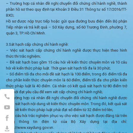
– Trường hợp cá nhân đề nghị chuyển đổi chứng chỉ hành nghề, thành
phần hồ sơ theo quy định tại Khoản 3 Điều 31 Thông tư số 17/2016/TT-
BXD;
Hồ sơ được nộp trực tiếp hoặc gửi qua đường bưu điện đến Bộ phận
Tiếp nhận và trả kết quả – Sở Xây dựng, số 60 Trương Định, phường 7,
quận 3, TP. Hồ Chí Minh.
3.Sát hạch cấp chứng chỉ hành nghề:
– Việc sát hạch cấp chứng chỉ hành nghề được thực hiện theo hình
thức thi trắc nghiệm;
– Đề sát hạch bao gồm 15 câu hỏi về kiến thức chuyên môn và 10 câu
hỏi về kiến thức pháp luật. Thời gian sát hạch tối đa là 30 phút;
– Số điểm tối đa cho mỗi đề sát hạch là 100 điểm, trong đó điểm tối đa
cho phần kiến thức chuyên môn là 60 điểm, điểm tối đa cho phần kiến
thức pháp luật là 40 điểm. Cá nhân có kết quả sát hạch từ 80 điểm trở
lên mới đạt yêu cầu để xem xét cấp chứng chỉ hành nghề;
– Trường hợp cá nhân đề nghị chuyển đổi chứng chỉ hành nghề được
miễn sát hạch nội dung về kiến thức chuyên môn. Trong đó, kết quả sát
hạch về kiến thức pháp luật phải đạt số điểm từ 32 điểm trở lên;
– Bộ câu hỏi trắc nghiệm phục vụ cho việc sát hạch được đăng tải trên
trang thông tin điện tử của Bộ Xây dựng tại địa chỉ:
http://www.xaydung.gov.vn.