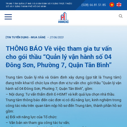
TRUNG TÂM QUẢN LÝ NHÀ VÀ GIÁM ĐỊNH XÂY DỰNG TRỰC THUỘC
(028) 66.81.51.85
SỞ XÂY DỰNG THÀNH PHỐ HỒ CHÍ MINH
[TIN TUYỂN DỤNG - MUA SẮM]
27/06/2023
THÔNG BÁO Về việc tham gia tư vấn
cho gói thầu “Quản lý vận hành số 04
Đông Sơn, Phường 7, Quận Tân Bình”
Trung tâm Quản lý nhà và Giám định xây dựng (gọi tắt là Trung tâm)
đang triển khai tổ chức lựa chọn đơn vị tư vấn cho gói thầu “Quản lý vận
hành số 04 Đông Sơn, Phường 7, Quận Tân Bình”, gồm:
– Nội dung: Tư vấn thẩm định E-HSMT và kết quả lựa chọn nhà thầu.
Trung tâm thông báo đến các đơn vị có đủ năng lực, kinh nghiệm trong
công tác nêu trên quan tâm nộp hồ sơ đến Trung tâm, thành phần hồ sơ
gồm:
a) Đối với năng lực của Tổ chức:
– Văn bản xin tham gia công tác tư vấn;