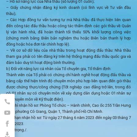
– Hồ sơ năng lực của Nhà thầu (số lượng 01 cuốn);
– Giấy chứng nhận đăng ký kinh doanh (có lĩnh vực về Tư vấn đầu
thầu);
– Các Hợp đồng tư vấn tương tự mà Nhà thầu đã thực hiện liên quan
đến công tác đấu thầu hoặc công tác thẩm định các gói thầu về Quản
lý vận hành nhà, đã hoàn thành tối thiểu 50% khối lượng công việc
(chứng minh bằng Biên bản nghiệm thu hoặc Biên bản thanh lý hợp
đồng hoặc hóa đơn tài chính hợp lệ).
– Về cơ sở dữ liệu của nhà thầu trong hoạt động đấu thầu: Nhà thầu
tham gia phải có tên đăng ký trên hệ thống mạng đấu thầu quốc gia và
đảm bảo duy trì hoạt động bình thường.
b) Đối với năng lực cá nhân của Tổ chuyên gia, Tổ thẩm định:
Thành viên của Tổ phải có chứng chỉ hành nghề hoạt động đấu thầu và
bằng cấp thể hiện trình độ chuyên môn phù hợp liên quan đến gói thầu
được chứng thực/công chứng (Tốt nghiệp cao đẳng trở lên, trong đó
có 01 nhân sự có chuyên môn về xây dựng dân dụng hoặc 01 nhân sự
có chuyên môn về Kỹ thuật điện).
Địa chỉ nhận hồ sơ: Phòng Tổ chức – Hành chính, Cao ốc 255 Trần Hưng
Đạo, phường Cô Giang, Quận 1, Thành phố Hồ Chí Minh.
Thời hạn nhận hồ sơ: Từ ngày 27 tháng 6 năm 2023 đến ngày 03 tháng 7
năm 2023.
Trân trọng./.