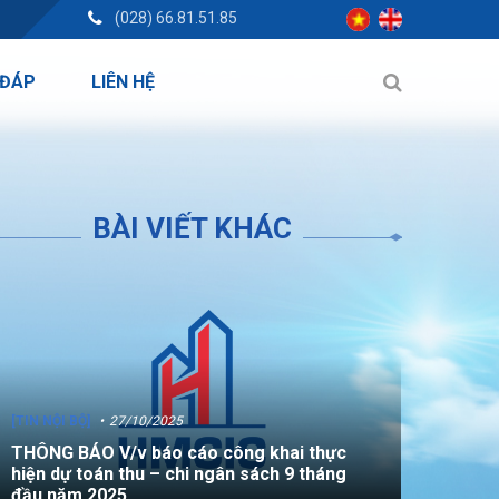
(028) 66.81.51.85
 ĐÁP
LIÊN HỆ
BÀI VIẾT KHÁC
[TIN NỘI BỘ]
27/10/2025
THÔNG BÁO V/v báo cáo công khai thực
hiện dự toán thu – chi ngân sách 9 tháng
đầu năm 2025