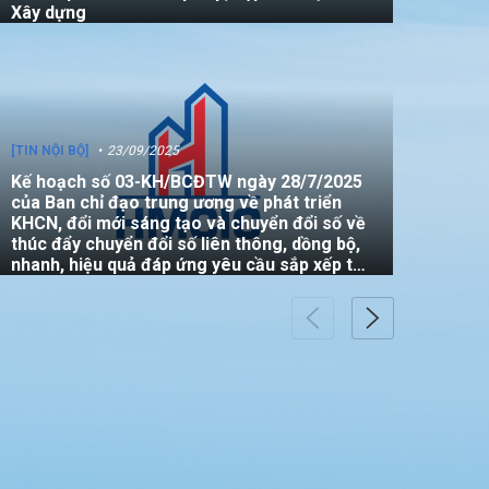
Xây dựng
[TIN NỘI BỘ]
23/09/2025
Kế hoạch số 03-KH/BCĐTW ngày 28/7/2025
của Ban chỉ đạo trung ương về phát triển
KHCN, đổi mới sáng tạo và chuyển đổi số về
thúc đẩy chuyển đổi số liên thông, dồng bộ,
nhanh, hiệu quả đáp ứng yêu cầu sắp xếp tổ
chức bộ máy của hệ thống chính trị
[TIN NỘI BỘ]
23/09/2025
Kế hoạch 02-KH/BCĐTW 2025 của Ban Chỉ
đạo Trung ương về phát triển khoa học,