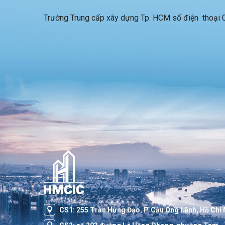
Trường Trung cấp xây dựng Tp. HCM số điện thoại
CS1: 255 Trần Hưng Đạo, P. Cầu Ông Lãnh, Hồ Chí