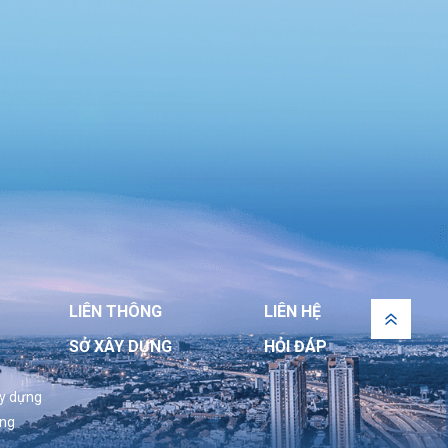
công nghệ, đổi mới sáng tạo và chuyển đổi
số
LIÊN THÔNG
LIÊN HỆ
SỞ XÂY DỰNG
HỎI ĐÁP
ây dựng
ựng