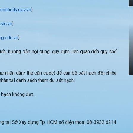
iminhcity.gov.vn
)
osic.vn
)
ng.edu.vn
)
ến, hướng dẫn nội dung, quy định liên quan đến quy chế
ư nhân dân/ thẻ căn cước) để cán bộ sát hạch đối chiếu
á nhân tại danh sách tham dự sát hạch;
 hạch không đạt.
ng tại Sở Xây dựng Tp. HCM số điện thoại 08-3932 6214