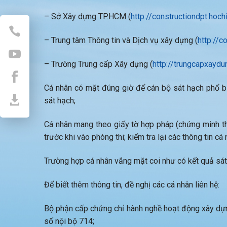
– Sở Xây dựng TP.HCM (
http://constructiondpt.hoch
– Trung tâm Thông tin và Dịch vụ xây dựng (
http://c
– Trường Trung cấp Xây dựng (
http://trungcapxaydu
Cá nhân có mặt đúng giờ để cán bộ sát hạch phổ bi
sát hạch;
Cá nhân mang theo giấy tờ hợp pháp (chứng minh th
trước khi vào phòng thi; kiểm tra lại các thông tin c
Trường hợp cá nhân vắng mặt coi như có kết quả sát
Để biết thêm thông tin, đề nghị các cá nhân liên hệ:
Bộ phận cấp chứng chỉ hành nghề hoạt động xây dự
số nội bộ 714;