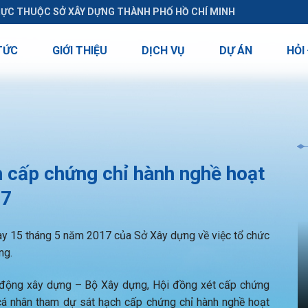
RỰC THUỘC SỞ XÂY DỰNG THÀNH PHỐ HỒ CHÍ MINH
TỨC
GIỚI THIỆU
DỊCH VỤ
DỰ ÁN
HỎI
h cấp chứng chỉ hành nghề hoạt
17
 15 tháng 5 năm 2017 của Sở Xây dựng về việc tổ chức
ng.
t động xây dựng – Bộ Xây dựng, Hội đồng xét cấp chứng
cá nhân tham dự sát hạch cấp chứng chỉ hành nghề hoạt