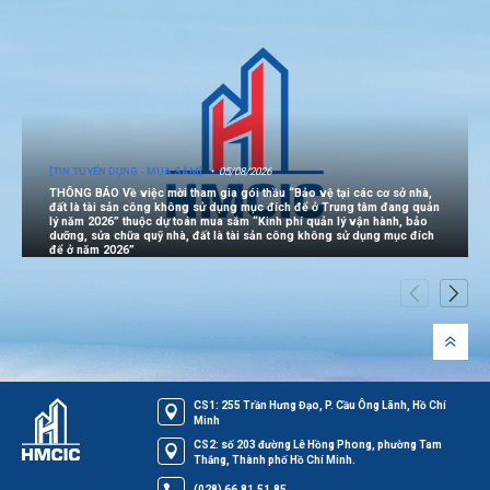
[TIN TUYỂN DỤNG - MUA SẮM]
05/08/2026
THÔNG BÁO Về việc mời tham gia gói thầu “Bảo vệ tại các cơ sở nhà,
đất là tài sản công không sử dụng mục đích để ở Trung tâm đang quản
lý năm 2026” thuộc dự toán mua sắm “Kinh phí quản lý vận hành, bảo
dưỡng, sửa chữa quỹ nhà, đất là tài sản công không sử dụng mục đích
để ở năm 2026”
CS1: 255 Trần Hưng Đạo, P. Cầu Ông Lãnh, Hồ Chí
Minh
CS2: số 203 đường Lê Hồng Phong, phường Tam
Thắng, Thành phố Hồ Chí Minh.
(028) 66.81.51.85