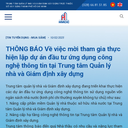
TRUNG TÂM QUẢN LÝ NHÀ VÀ GIÁM ĐỊNH XÂY DỰNG TRỰC THUỘC
(028) 66.81.51.85
SỞ XÂY DỰNG THÀNH PHỐ HỒ CHÍ MINH
[TIN TUYỂN DỤNG - MUA SẮM]
10/02/2025
THÔNG BÁO Về việc mời tham gia thực
hiện lập dự án đầu tư ứng dụng công
nghệ thông tin tại Trung tâm Quản lý
nhà và Giám định xây dựng
Trung tâm quản lý nhà và Giám định xây dựng đang triển khai thực hiện
các dự án đầu tư ứng dụng công nghệ thông tin sử dụng nguồn vốn
ngân sách nhà nước (kinh phí chi thường xuyên không tự chủ) như sau:
1. Nâng cấp phần mềm Quản lý nhà thuộc sở hữu nhà nước tại Trung
tâm Quản lý nhà và Giám định xây dựng;
2. Nâng cấp hạ tầng công nghệ thông tin tại Trung tâm Quản lý nhà và
Giám định xây dựng.
Trung tâm thông báo đến quý Nhà thầu có nhu cầu và năng lực tham