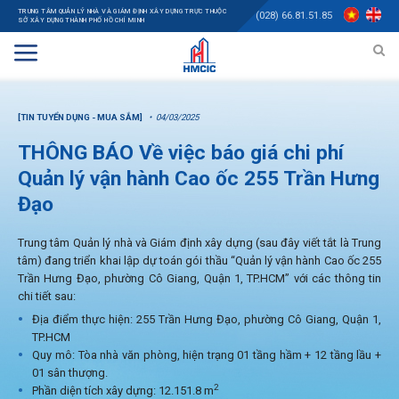
TRUNG TÂM QUẢN LÝ NHÀ VÀ GIÁM ĐỊNH XÂY DỰNG TRỰC THUỘC
(028) 66.81.51.85
SỞ XÂY DỰNG THÀNH PHỐ HỒ CHÍ MINH
[TIN TUYỂN DỤNG - MUA SẮM]
04/03/2025
THÔNG BÁO Về việc báo giá chi phí
Quản lý vận hành Cao ốc 255 Trần Hưng
Đạo
Trung tâm Quản lý nhà và Giám định xây dựng (sau đây viết tắt là Trung
tâm) đang triển khai lập dự toán gói thầu “Quản lý vận hành Cao ốc 255
Trần Hưng Đạo, phường Cô Giang, Quận 1, TP.HCM” với các thông tin
chi tiết sau:
Địa điểm thực hiện: 255 Trần Hưng Đạo, phường Cô Giang, Quận 1,
TP.HCM
Quy mô: Tòa nhà văn phòng, hiện trạng 01 tầng hầm + 12 tầng lầu +
01 sân thượng.
2
Phần diện tích xây dựng: 12.151.8 m