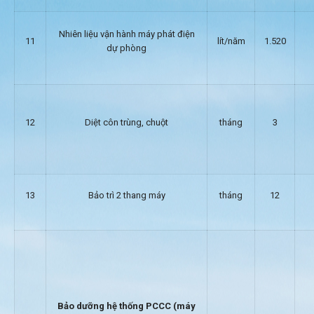
Nhiên liệu vận hành máy phát điện
11
lít/năm
1.520
dự phòng
12
Diệt côn trùng, chuột
tháng
3
13
Bảo trì 2 thang máy
tháng
12
Bảo dưỡng hệ thống PCCC (máy