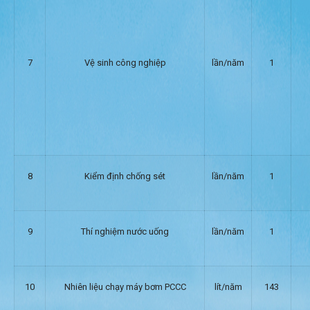
7
Vệ sinh công nghiệp
lần/năm
1
8
Kiểm định chống sét
lần/năm
1
9
Thí nghiệm nước uống
lần/năm
1
10
Nhiên liệu chạy máy bơm PCCC
lít/năm
143