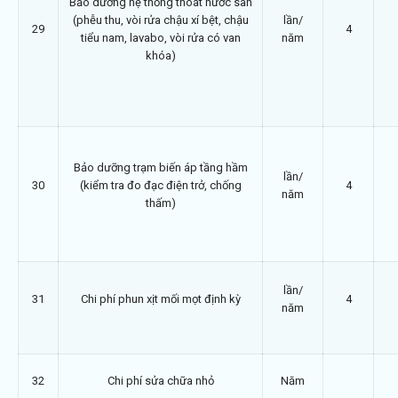
Bảo dưỡng hệ thống thoát nước sàn
(phễu thu, vòi rửa chậu xí bệt, chậu
lần/
29
4
tiểu nam, lavabo, vòi rửa có van
năm
khóa)
Bảo dưỡng trạm biến áp tầng hầm
lần/
30
(kiểm tra đo đạc điện trở, chống
4
năm
thấm)
lần/
31
Chi phí phun xịt mối mọt định kỳ
4
năm
32
Chi phí sửa chữa nhỏ
Năm