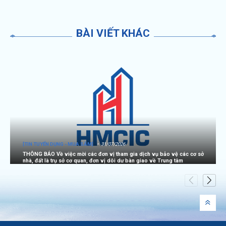
BÀI VIẾT KHÁC
[TIN TUYỂN DỤNG - MUA SẮM]
31/07/2026
THÔNG BÁO Về việc mời các đơn vị tham gia dịch vụ bảo vệ các cơ sở
nhà, đất là trụ sở cơ quan, đơn vị dôi dư bàn giao về Trung tâm