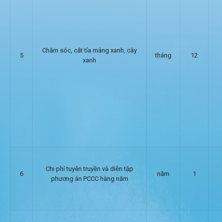
Chăm sóc, cắt tỉa mảng xanh, cây
5
tháng
12
xanh
Chi phí tuyên truyền và diễn tập
6
năm
1
phương án PCCC hàng năm