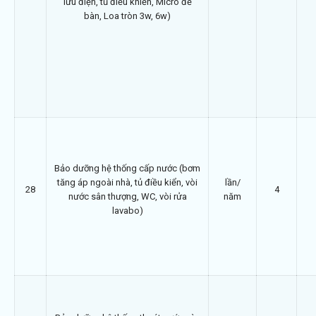
lưu điện, tủ điều khiển, Micro để
bàn, Loa tròn 3w, 6w)
Bảo dưỡng hệ thống cấp nước (bơm
tăng áp ngoài nhà, tủ điều kiển, vòi
lần/
28
4
nước sân thượng, WC, vòi rửa
năm
lavabo)