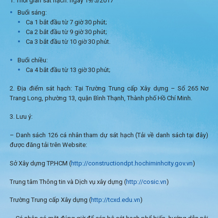
1. Thời gian sát hạch: ngày 19/5/2017
Buổi sáng:
Ca 1 bắt đầu từ 7 giờ 30 phút;
Ca 2 bắt đầu từ 9 giờ 30 phút;
Ca 3 bắt đầu từ 10 giờ 30 phút.
Buổi chiều:
Ca 4 bắt đầu từ 13 giờ 30 phút;
2. Địa điểm sát hạch: Tại Trường Trung cấp Xây dựng – Số 265 Nơ
Trang Long, phường 13, quận Bình Thạnh, Thành phố Hồ Chí Minh.
3. Lưu ý:
– Danh sách 126 cá nhân tham dự sát hạch (Tải về danh sách tại đây)
được đăng tải trên Website:
Sở Xây dựng TP.HCM (
http://constructiondpt.hochiminhcity.gov.vn
)
Trung tâm Thông tin và Dịch vụ xây dựng (
http://cosic.vn
)
Trường Trung cấp Xây dựng (
http://tcxd.edu.vn
)