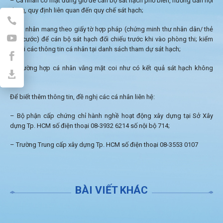
– Cá nhân có mặt đúng giờ để cán bộ sát hạch phổ biến, hướng dẫn nội
dung, quy định liên quan đến quy chế sát hạch;
– Cá nhân mang theo giấy tờ hợp pháp (chứng minh thư nhân dân/ thẻ
căn cước) để cán bộ sát hạch đối chiếu trước khi vào phòng thi; kiểm
tra lại các thông tin cá nhân tại danh sách tham dự sát hạch;
– Trường hợp cá nhân vắng mặt coi như có kết quả sát hạch không
đạt.
Để biết thêm thông tin, đề nghị các cá nhân liên hệ:
– Bộ phận cấp chứng chỉ hành nghề hoạt động xây dựng tại Sở Xây
dựng Tp. HCM số điện thoại 08-3932 6214 số nội bộ 714;
– Trường Trung cấp xây dựng Tp. HCM số điện thoại 08-3553 0107
BÀI VIẾT KHÁC