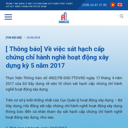
TRUNG TÂM QUẢN LÝ NHÀ VÀ GIÁM ĐỊNH XÂY DỰNG TRỰC THUỘC
(028) 66.81.51.85
SỞ XÂY DỰNG THÀNH PHỐ HỒ CHÍ MINH
[TIN NỘI BỘ]
10/09/2018
[ Thông báo] Về việc sát hạch cấp
chứng chỉ hành nghề hoạt động xây
dựng kỳ 5 năm 2017
Thực hiện Thông báo số 4922/TB-SXD-TTDVXD ngày 17 tháng 4 năm
2017 của Sở Xây dựng về việc tổ chức sát hạch cấp chứng chỉ hành
nghề hoạt động xây dựng.
Trên cơ sở ý kiến thống nhất của Cục Quản lý hoạt động xây dựng – Bộ
Xây dựng, Hội đồng xét cấp chứng chỉ hành nghề hoạt động xây dựng
thông báo đến cá nhân tham dự sát hạch cấp chứng chỉ hành nghề
hoạt động xây dựng, như sau: