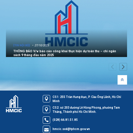
[TIN NỘI BỘ]
27/10/2025
THÔNG BÁO V/v báo cáo công khai thực hiện dự toán thu – chi ngân
sách 9 tháng đầu năm 2025
CS1: 255 Trần Hưng Đạo, P. Cầu Ông Lãnh, Hồ Chí
Minh
CS2: số 203 đường Lê Hồng Phong, phường Tam
Thắng, Thành phố Hồ Chí Minh.
(028) 66.81.51.85
hmcic.sxd@tphcm.gov.vn