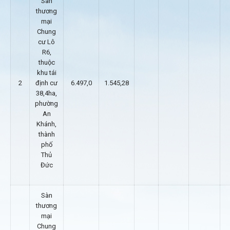
Sàn
thương
mại
Chung
cư Lô
R6,
thuộc
khu tái
2
định cư
6.497,0
1.545,28
38,4ha,
phường
An
Khánh,
thành
phố
Thủ
Đức
Sàn
thương
mại
Chung