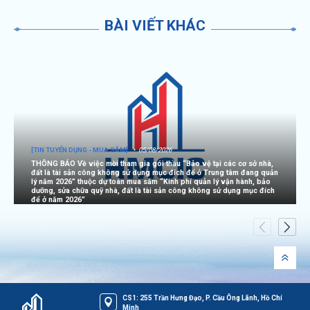
BÀI VIẾT KHÁC
[TIN TUYỂN DỤNG - MUA SẮM]
05/08/2026
THÔNG BÁO Về việc mời tham gia gói thầu “Bảo vệ tại các cơ sở nhà,
đất là tài sản công không sử dụng mục đích để ở Trung tâm đang quản
lý năm 2026” thuộc dự toán mua sắm “Kinh phí quản lý vận hành, bảo
dưỡng, sửa chữa quỹ nhà, đất là tài sản công không sử dụng mục đích
để ở năm 2026”
CS1: 255 Trần Hưng Đạo, P. Cầu Ông Lãnh, Hồ Chí
Minh