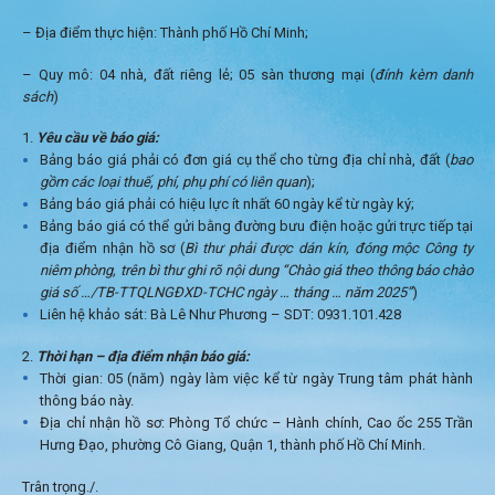
– Địa điểm thực hiện: Thành phố Hồ Chí Minh;
– Quy mô: 04 nhà, đất riêng lẻ; 05 sàn thương mại (
đính kèm danh
sách
)
Yêu cầu về báo giá:
Bảng báo giá phải có đơn giá cụ thể cho từng địa chỉ nhà, đất (
bao
gồm các loại thuế, phí, phụ phí có liên quan
);
Bảng báo giá phải có hiệu lực ít nhất 60 ngày kể từ ngày ký;
Bảng báo giá có thể gửi bằng đường bưu điện hoặc gửi trực tiếp tại
địa điểm nhận hồ sơ (
Bì thư phải được dán kín, đóng mộc Công ty
niêm phòng, trên bì thư ghi rõ nội dung “Chào giá theo thông báo chào
giá số …/TB-TTQLNGĐXD-TCHC ngày … tháng … năm 2025”
)
Liên hệ khảo sát: Bà Lê Như Phương – SDT: 0931.101.428
Thời hạn – địa điểm nhận báo giá:
Thời gian: 05 (năm) ngày làm việc kể từ ngày Trung tâm phát hành
thông báo này.
Địa chỉ nhận hồ sơ: Phòng Tổ chức – Hành chính, Cao ốc 255 Trần
Hưng Đạo, phường Cô Giang, Quận 1, thành phố Hồ Chí Minh.
Trân trọng./.