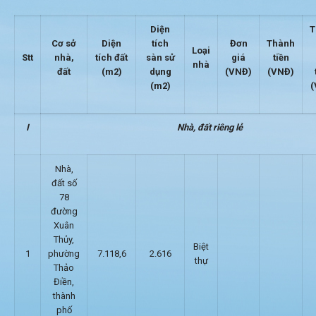
Diện
T
Cơ sở
Diện
tích
Đơn
Thành
Loại
Stt
nhà,
tích đất
sàn sử
giá
tiền
nhà
đất
(m2)
dụng
(VNĐ)
(VNĐ)
(m2)
(
I
Nhà, đất riêng lẻ
Nhà,
đất số
78
đường
Xuân
Thủy,
Biệt
1
phường
7.118,6
2.616
thự
Thảo
Điền,
thành
phố