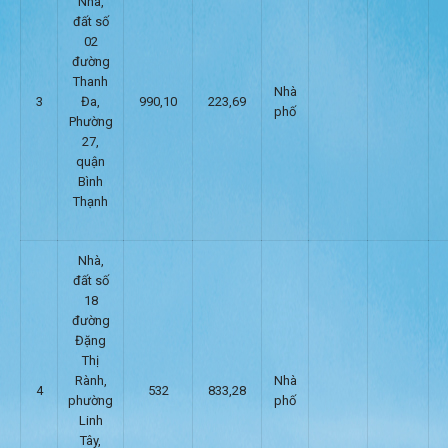
Nhà,
đất số
02
đường
Thanh
Nhà
3
Đa,
990,10
223,69
phố
Phường
27,
quận
Bình
Thạnh
Nhà,
đất số
18
đường
Đặng
Thị
Rành,
Nhà
4
532
833,28
phường
phố
Linh
Tây,