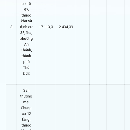
cư Lô
R7,
thuộc
khu tái
3
định cư
17.113,0
2.434,09
38,4ha,
phường
An
Khánh,
thành
phố
Thủ
Đức
Sàn
thương
mại
Chung
cư 12
tầng,
thuộc