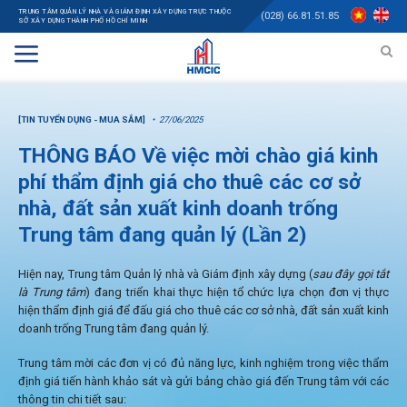
TRUNG TÂM QUẢN LÝ NHÀ VÀ GIÁM ĐỊNH XÂY DỰNG TRỰC THUỘC
(028) 66.81.51.85
SỞ XÂY DỰNG THÀNH PHỐ HỒ CHÍ MINH
[TIN TUYỂN DỤNG - MUA SẮM]
27/06/2025
THÔNG BÁO Về việc mời chào giá kinh
phí thẩm định giá cho thuê các cơ sở
nhà, đất sản xuất kinh doanh trống
Trung tâm đang quản lý (Lần 2)
Hiện nay, Trung tâm Quản lý nhà và Giám định xây dựng (
sau đây gọi tắt
là Trung tâm
) đang triển khai thực hiện tổ chức lựa chọn đơn vị thực
hiện thẩm định giá để đấu giá cho thuê các cơ sở nhà, đất sản xuất kinh
doanh trống Trung tâm đang quản lý.
Trung tâm mời các đơn vị có đủ năng lực, kinh nghiệm trong việc thẩm
định giá tiến hành khảo sát và gửi bảng chào giá đến Trung tâm với các
thông tin chi tiết sau: