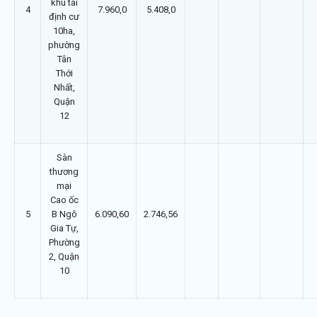
khu tái
4
7.960,0
5.408,0
định cư
10ha,
phường
Tân
Thới
Nhất,
Quận
12
Sàn
thương
mại
Cao ốc
5
B Ngô
6.090,60
2.746,56
Gia Tự,
Phường
2, Quận
10