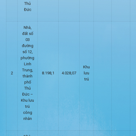
Thủ
Đức
Nhà,
đất số
03
đường
số 12,
phường
Linh
Khu
Trung,
2
8.198,1
4.028,07
lưu
thành
trú
phố
Thủ
Đức –
Khu lưu
trú
công
nhân