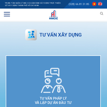
TRUNG TÂM QUẢN LÝ NHÀ VÀ GIÁM ĐỊNH XÂY DỰNG TRỰC THUỘC
(028) 66.81.51.85
SỞ XÂY DỰNG THÀNH PHỐ HỒ CHÍ MINH
TƯ VẤN XÂY DỰNG
TƯ VẤN PHÁP LÝ
VÀ LẬP DỰ ÁN ĐẦU TƯ