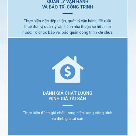
QUẢN LÝ VẬN HÀNH
VÀ BẢO TRÌ CÔNG TRÌNH
Thực hiện việc tiếp nhận, quản lý vận hành, đề xuất
QUẢN LÝ VẬN HÀNH
thuê đơn vị quản lý vận hành nhà thuộc sở hữu nhà
VÀ BẢO TRÌ CÔNG TRÌNH
nước; Tổ chức bảo vệ, bảo quản công trình khi chưa
có người thuê; quản lý hợp đồng thuê nhà, thu tiền
thuê nhà; Tư vấn về quản lý vận hành công trình, vệ
sinh nhà ở và công trình; Thực hiện công tác kiểm
tra định kỳ công trình, ghi nhận hư hỏng, lập hồ sơ
sửa chữa nhà thuộc sở hữu nhà nước; Thực hiện
công tác lập kế hoạch và tổ chức thực hiện công
tác sửa chữa, bảo trì nhà thuộc sở hữu nhà nước; Tư
vấn về quy trình bảo trì công trình xây dựng cho các
tổ chức và cá nhân; Tư vấn đấu thầu;
ĐÁNH GIÁ CHẤT LƯỢNG
ĐỊNH GIÁ TÀI SẢN
Thực hiện đánh giá chất lương hiện trạng công trình
và định giá tài sản
ĐÁNH GIÁ CHẤT LƯỢNG
ĐỊNH GIÁ TÀI SẢN