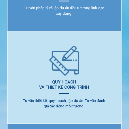
Tư vấn pháp lý và lập dự án đầu tư trong lĩnh vực
xây dựng.
TƯ VẤN PHÁP LÝ
VÀ LẬP DỰ ÁN ĐẦU TƯ
QUY HOẠCH
VÀ THIẾT KẾ CÔNG TRÌNH
Tư vấn thiết kế, quy hoạch, lập dự án. Tư vấn đánh
giá tác động môi trường.
QUY HOẠCH
VÀ THIẾT KẾ CÔNG TRÌNH