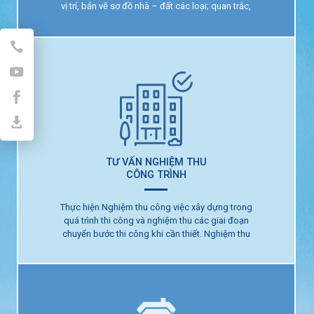
KHẢO SÁT, ĐO ĐẠC VÀ
vị trí, bản vẽ sơ đồ nhà – đất các loại; quan trắc,
QUAN TRẮC CÔNG TRÌNH
định vị công trình
TƯ VẤN NGHIỆM THU
CÔNG TRÌNH
Thực hiện Nghiệm thu công việc xây dựng trong
quá trình thi công và nghiệm thu các giai đoạn
TƯ VẤN NGHIỆM THU
chuyển bước thi công khi cần thiết. Nghiệm thu
CÔNG TRÌNH
hoàn thành hạng mục công trình, hoàn thành công
trình xây dựng để đưa vào khai thác, sử dụng.
“Theo Luật Xây dựng 2014”