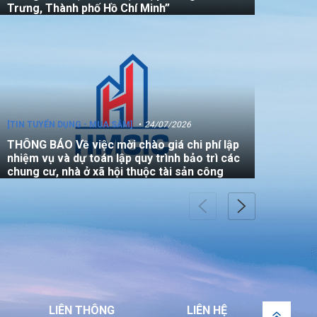
Trưng, Thành phố Hồ Chí Minh”
[TIN TUYỂN DỤNG - MUA SẮM]
24/07/2026
THÔNG BÁO Về việc mời chào giá chi phí lập
nhiệm vụ và dự toán lập quy trình bảo trì các
chung cư, nhà ở xã hội thuộc tài sản công
[TIN TUYỂN DỤNG - MUA SẮM]
22/07/2026
THÔNG BÁO V/v mời các đơn vị tham gia
thực hiện gói thầu: “Đo đạc chỉnh lý bản đồ
địa chính (bản vẽ sơ đồ vị trí) đối với căn hộ
LIÊN THÔNG
LIÊN HỆ