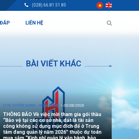
(028) 66.81.51.85
 ĐÁP
LIÊN HỆ
BÀI VIẾT KHÁC
[TIN TUYỂN DỤNG - MUA SẮM]
05/08/2026
THÔNG BÁO Về việc mời tham gia gói thầu
“Bảo vệ tại các cơ sở nhà, đất là tài sản
công không sử dụng mục đích để ở Trung
tâm đang quản lý năm 2026” thuộc dự toán
mua sắm “Kinh phí quản lý vận hành, bảo