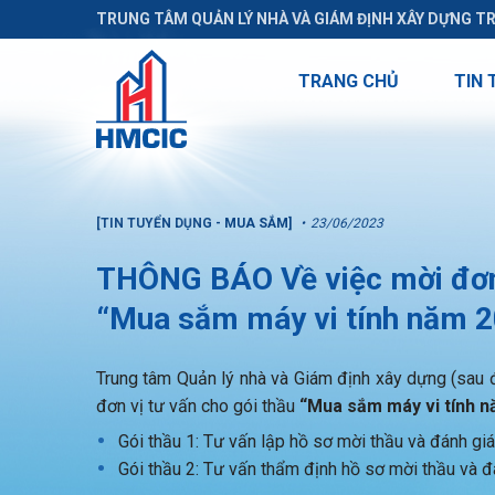
TRUNG TÂM QUẢN LÝ NHÀ VÀ GIÁM ĐỊNH XÂY DỰNG T
TRANG CHỦ
TIN 
[TIN TUYỂN DỤNG - MUA SẮM]
23/06/2023
THÔNG BÁO Về việc mời đơn v
“Mua sắm máy vi tính năm 
Trung tâm Quản lý nhà và Giám định xây dựng (sau đâ
đơn vị tư vấn cho gói thầu
“Mua sắm máy vi tính 
Gói thầu 1: Tư vấn lập hồ sơ mời thầu và đánh giá
Gói thầu 2: Tư vấn thẩm định hồ sơ mời thầu và đ