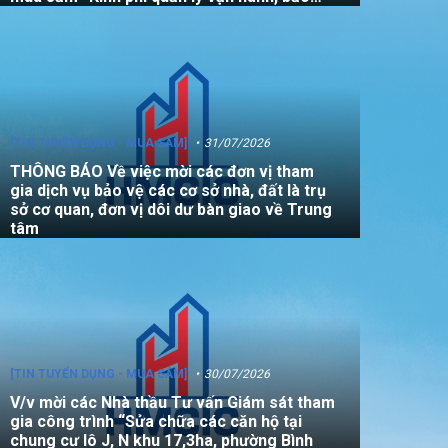
dưỡng, sửa chữa quỹ nhà, đất là tài sản
công không sử dụng mục đích để ở năm
2026”
[TIN TUYỂN DỤNG - MUA SẮM]
31/07/2026
THÔNG BÁO Về việc mời các đơn vị tham
gia dịch vụ bảo vệ các cơ sở nhà, đất là trụ
sở cơ quan, đơn vị dôi dư bàn giao về Trung
tâm
[TIN TUYỂN DỤNG - MUA SẮM]
30/07/2026
V/v mời các Nhà thầu Tư vấn Giám sát tham
gia công trình “Sửa chữa các căn hộ tại
chung cư lô J, N khu 17,3ha, phường Bình