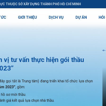
RỰC THUỘC SỞ XÂY DỰNG THÀNH PHỐ HỒ CHÍ MINH
TỨC
GIỚI THIỆU
DỊCH VỤ
DỰ ÁN
HỎI
ị tư vấn thực hiện gói thầu
2023”
y gọi tắt là Trung tâm) đang triển khai tổ chức lựa chọn
năm 2023”
, gồm:
 hồ sơ mời thầu.
ánh giá kết quả lựa chọn nhà thầu.