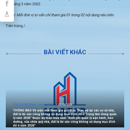
25 tháng 3 năm 2022.
Lưu ý: Mỗi đơn vị tư vấn chỉ tham gia 01 trong 02 nội dung nêu trên.
Trân trọng./.
BÀI VIẾT KHÁC
[TIN TUYỂN DỤNG - MUA SẮM]
05/08/2026
THÔNG BÁO Về việc mời tham gia gói thầu “Bảo vệ tại các cơ sở nhà,
đất là tài sản công không sử dụng mục đích để ở Trung tâm đang quản
lý năm 2026” thuộc dự toán mua sắm “Kinh phí quản lý vận hành, bảo
dưỡng, sửa chữa quỹ nhà, đất là tài sản công không sử dụng mục đích
để ở năm 2026”