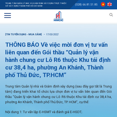
TRUNG TÂM QUẢN LÝ NHÀ VÀ GIÁM ĐỊNH XÂY DỰNG TRỰC THUỘC
(028) 66.81.51.85
SỞ XÂY DỰNG THÀNH PHỐ HỒ CHÍ MINH
[TIN TUYỂN DỤNG - MUA SẮM]
17/03/2022
THÔNG BÁO Về việc mời đơn vị tư vấn
liên quan đến Gói thầu “Quản lý vận
hành chung cư Lô R6 thuộc Khu tái định
cư 38,4 ha, phường An Khánh, Thành
phố Thủ Đức, TP.HCM”
Trung tâm Quản lý nhà và Giám định xây dựng (sau đây gọi tắt là Trung
tâm) đang triển khai tổ chức lựa chọn đơn vị tư vấn liên quan đến Gói
thầu “Quản lý vận hành chung cư Lô R6 thuộc Khu tái định cư 38,4 ha,
phường An Khánh, Thành phố Thủ Đức, TP. HCM”, cụ thể:
Nội dung 1: Tư vấn lập E-HSMT và đánh giá E-HSDT;