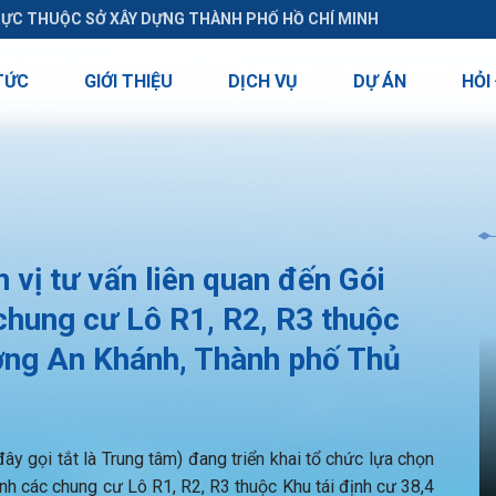
RỰC THUỘC SỞ XÂY DỰNG THÀNH PHỐ HỒ CHÍ MINH
TỨC
GIỚI THIỆU
DỊCH VỤ
DỰ ÁN
HỎI
vị tư vấn liên quan đến Gói
chung cư Lô R1, R2, R3 thuộc
ường An Khánh, Thành phố Thủ
y gọi tắt là Trung tâm) đang triển khai tổ chức lựa chọn
ành các chung cư Lô R1, R2, R3 thuộc Khu tái định cư 38,4