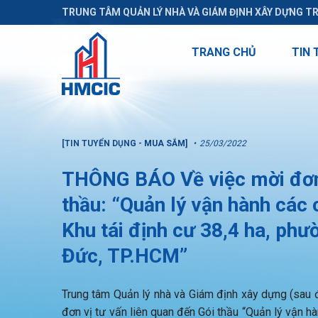
TRUNG TÂM QUẢN LÝ NHÀ VÀ GIÁM ĐỊNH XÂY DỰNG T
TRANG CHỦ
TIN 
[TIN TUYỂN DỤNG - MUA SẮM]
25/03/2022
THÔNG BÁO Về việc mời đơn 
thầu: “Quản lý vận hành các 
Khu tái định cư 38,4 ha, ph
Đức, TP.HCM”
Trung tâm Quản lý nhà và Giám định xây dựng (sau đâ
đơn vị tư vấn liên quan đến Gói thầu “Quản lý vận h