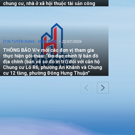
chung cư, nhà ở xã hội thuộc tài sản công
[TIN TUYỂN DỤNG - MUA SẮM]
22/07/2026
THÔNG BÁO V/v mời các đơn vị tham gia
thực hiện gói thầu: “Đo đạc chỉnh lý bản đồ
địa chính (bản vẽ sơ đồ vị trí) đối với căn hộ
Chung cư Lô R6, phường An Khánh và Chung
cư 12 tầng, phường Đông Hưng Thuận”
[TIN TUYỂN DỤNG - MUA SẮM]
22/07/2026
THÔNG BÁO Về việc tham gia thầu phụ thực
hiện giám định chất lượng công trình tại địa
chỉ số 10/7 Nguyễn Văn Đậu, phường 5 quậm