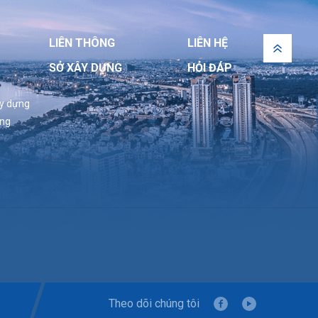
Phú Nhuận nay là phường Đức Nhuận, Tp. Hồ
Chí Minh theo quyết định trưng cầu giám
định số 4274/2024/QĐ-TCKĐGĐ ngày
LIÊN THÔNG
LIÊN HỆ
25/11/2024 của tòa án nhân dân quận Phú
Nhuận nay (Nay là Tòa án nhân dân khu vực
SỞ XÂY DỰNG
HỎI ĐÁP
5) -Tp. Hồ Chí Minh
ây dựng
ựng
Theo dõi chúng tôi