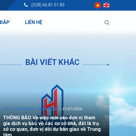
(028) 66.81.51.85
 ĐÁP
LIÊN HỆ
BÀI VIẾT KHÁC
[TIN TUYỂN DỤNG - MUA SẮM]
31/07/2026
THÔNG BÁO Về việc mời các đơn vị tham
gia dịch vụ bảo vệ các cơ sở nhà, đất là trụ
sở cơ quan, đơn vị dôi dư bàn giao về Trung
tâm