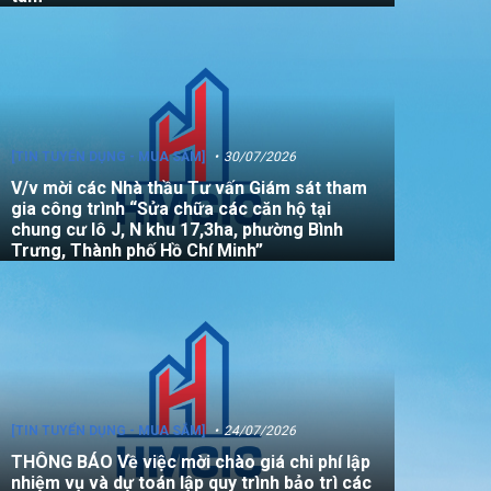
[TIN TUYỂN DỤNG - MUA SẮM]
30/07/2026
V/v mời các Nhà thầu Tư vấn Giám sát tham
gia công trình “Sửa chữa các căn hộ tại
chung cư lô J, N khu 17,3ha, phường Bình
Trưng, Thành phố Hồ Chí Minh”
[TIN TUYỂN DỤNG - MUA SẮM]
24/07/2026
THÔNG BÁO Về việc mời chào giá chi phí lập
nhiệm vụ và dự toán lập quy trình bảo trì các