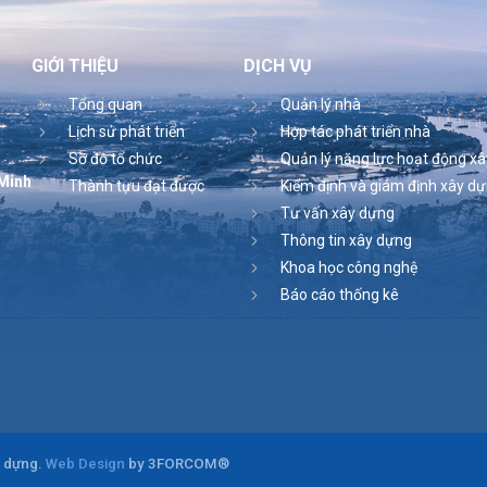
GIỚI THIỆU
DỊCH VỤ
Tổng quan
Quản lý nhà
Lịch sử phát triển
Hợp tác phát triển nhà
Sơ đồ tổ chức
Quản lý năng lực hoạt động x
 Minh
Thành tựu đạt được
Kiểm định và giám định xây d
Tư vấn xây dựng
Thông tin xây dựng
Khoa học công nghệ
Báo cáo thống kê
y dựng.
Web Design
by 3FORCOM®