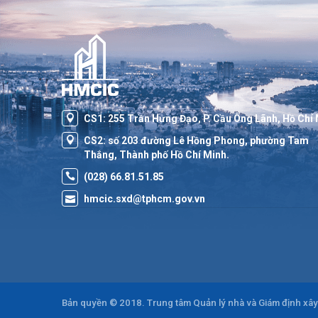
CS1: 255 Trần Hưng Đạo, P. Cầu Ông Lãnh, Hồ Chí
CS2: số 203 đường Lê Hồng Phong, phường Tam
Thắng, Thành phố Hồ Chí Minh.
(028) 66.81.51.85
hmcic.sxd@tphcm.gov.vn
Bản quyền © 2018. Trung tâm Quản lý nhà và Giám định xâ