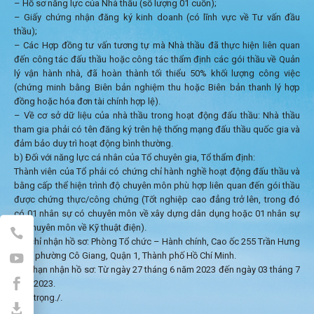
– Hồ sơ năng lực của Nhà thầu (số lượng 01 cuốn);
– Giấy chứng nhận đăng ký kinh doanh (có lĩnh vực về Tư vấn đầu
thầu);
– Các Hợp đồng tư vấn tương tự mà Nhà thầu đã thực hiện liên quan
đến công tác đấu thầu hoặc công tác thẩm định các gói thầu về Quản
lý vận hành nhà, đã hoàn thành tối thiểu 50% khối lượng công việc
(chứng minh bằng Biên bản nghiệm thu hoặc Biên bản thanh lý hợp
đồng hoặc hóa đơn tài chính hợp lệ).
– Về cơ sở dữ liệu của nhà thầu trong hoạt động đấu thầu: Nhà thầu
tham gia phải có tên đăng ký trên hệ thống mạng đấu thầu quốc gia và
đảm bảo duy trì hoạt động bình thường.
b) Đối với năng lực cá nhân của Tổ chuyên gia, Tổ thẩm định:
Thành viên của Tổ phải có chứng chỉ hành nghề hoạt động đấu thầu và
bằng cấp thể hiện trình độ chuyên môn phù hợp liên quan đến gói thầu
được chứng thực/công chứng (Tốt nghiệp cao đẳng trở lên, trong đó
có 01 nhân sự có chuyên môn về xây dựng dân dụng hoặc 01 nhân sự
có chuyên môn về Kỹ thuật điện).
Địa chỉ nhận hồ sơ: Phòng Tổ chức – Hành chính, Cao ốc 255 Trần Hưng
Đạo, phường Cô Giang, Quận 1, Thành phố Hồ Chí Minh.
Thời hạn nhận hồ sơ: Từ ngày 27 tháng 6 năm 2023 đến ngày 03 tháng 7
năm 2023.
Trân trọng./.