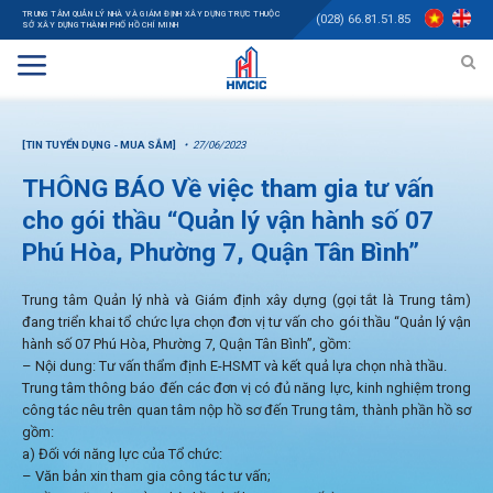
TRUNG TÂM QUẢN LÝ NHÀ VÀ GIÁM ĐỊNH XÂY DỰNG TRỰC THUỘC
(028) 66.81.51.85
SỞ XÂY DỰNG THÀNH PHỐ HỒ CHÍ MINH
[TIN TUYỂN DỤNG - MUA SẮM]
27/06/2023
THÔNG BÁO Về việc tham gia tư vấn
cho gói thầu “Quản lý vận hành số 07
Phú Hòa, Phường 7, Quận Tân Bình”
Trung tâm Quản lý nhà và Giám định xây dựng (gọi tắt là Trung tâm)
đang triển khai tổ chức lựa chọn đơn vị tư vấn cho gói thầu “Quản lý vận
hành số 07 Phú Hòa, Phường 7, Quận Tân Bình”, gồm:
– Nội dung: Tư vấn thẩm định E-HSMT và kết quả lựa chọn nhà thầu.
Trung tâm thông báo đến các đơn vị có đủ năng lực, kinh nghiệm trong
công tác nêu trên quan tâm nộp hồ sơ đến Trung tâm, thành phần hồ sơ
gồm:
a) Đối với năng lực của Tổ chức:
– Văn bản xin tham gia công tác tư vấn;