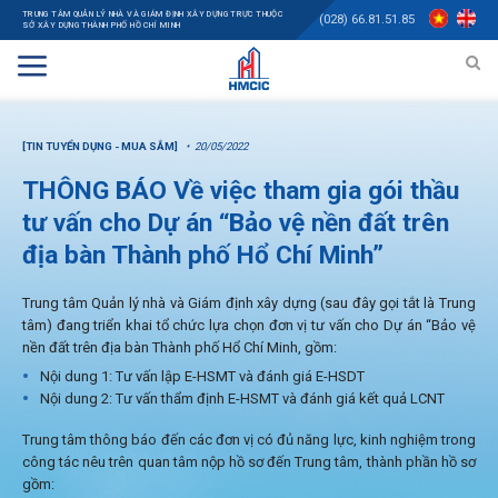
TRUNG TÂM QUẢN LÝ NHÀ VÀ GIÁM ĐỊNH XÂY DỰNG TRỰC THUỘC
(028) 66.81.51.85
SỞ XÂY DỰNG THÀNH PHỐ HỒ CHÍ MINH
[TIN TUYỂN DỤNG - MUA SẮM]
20/05/2022
THÔNG BÁO Về việc tham gia gói thầu
tư vấn cho Dự án “Bảo vệ nền đất trên
địa bàn Thành phố Hổ Chí Minh”
Trung tâm Quản lý nhà và Giám định xây dựng (sau đây gọi tắt là Trung
tâm) đang triển khai tổ chức lựa chọn đơn vị tư vấn cho Dự án “Bảo vệ
nền đất trên địa bàn Thành phố Hổ Chí Minh, gồm:
Nội dung 1: Tư vấn lập E-HSMT và đánh giá E-HSDT
Nội dung 2: Tư vấn thẩm định E-HSMT và đánh giá kết quả LCNT
Trung tâm thông báo đến các đơn vị có đủ năng lực, kinh nghiệm trong
công tác nêu trên quan tâm nộp hồ sơ đến Trung tâm, thành phần hồ sơ
gồm: