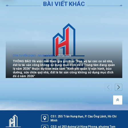
BÀI VIẾT KHÁC
[TIN TUYỂN DỤNG - MUA SẮM]
05/08/2026
THÔNG BÁO Về việc mời tham gia gói thầu “Bảo vệ tại các cơ sở nhà,
đất là tài sản công không sử dụng mục đích để ở Trung tâm đang quản
lý năm 2026” thuộc dự toán mua sắm “Kinh phí quản lý vận hành, bảo
dưỡng, sửa chữa quỹ nhà, đất là tài sản công không sử dụng mục đích
để ở năm 2026”
CS1: 255 Trần Hưng Đạo, P. Cầu Ông Lãnh, Hồ Chí
Minh
CS2: số 203 đường Lê Hồng Phong, phường Tam