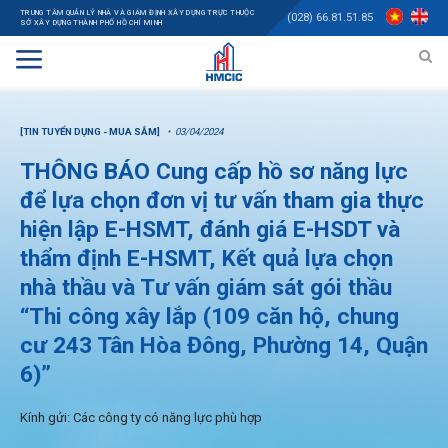
TRUNG TÂM QUẢN LÝ NHÀ VÀ GIÁM ĐỊNH XÂY DỰNG TRỰC THUỘC
(028) 66.81.51.85
SỞ XÂY DỰNG THÀNH PHỐ HỒ CHÍ MINH
[TIN TUYỂN DỤNG - MUA SẮM]
03/04/2024
THÔNG BÁO Cung cấp hồ sơ năng lực
để lựa chọn đơn vị tư vấn tham gia thực
hiện lập E-HSMT, đánh giá E-HSDT và
thẩm định E-HSMT, Kết quả lựa chọn
nhà thầu và Tư vấn giám sát gói thầu
“Thi công xây lắp (109 căn hộ, chung
cư 243 Tân Hòa Đông, Phường 14, Quận
6)”
Kính gửi: Các công ty có năng lực phù hợp