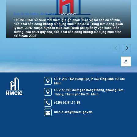
[TIN TUYỂN DỤNG - MUA SẮM]
05/08/2026
THÔNG BÁO Về việc mời tham gia gói thầu “Bảo vệ tại các cơ sở nhà,
đất là tài sản công không sử dụng mục đích để ở Trung tâm đang quản
lý năm 2026” thuộc dự toán mua sắm “Kinh phí quản lý vận hành, bảo
dưỡng, sửa chữa quỹ nhà, đất là tài sản công không sử dụng mục đích
để ở năm 2026”
CS1: 255 Trần Hưng Đạo, P. Cầu Ông Lãnh, Hồ Chí
Minh
CS2: số 203 đường Lê Hồng Phong, phường Tam
Thắng, Thành phố Hồ Chí Minh.
(028) 66.81.51.85
hmcic.sxd@tphcm.gov.vn