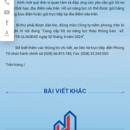
Kính mời quý đơn vị quan tâm và đáp ứng các yêu cầu gửi hồ sơ
đúng thời hạn, địa điểm nêu trên. Hồ sơ năng lực có thể được gửi bằng
đường bưu điện hoặc gửi trực tiếp tại địa điểm nêu trên.
Bì thư phải được dán kín, đóng mộc Công ty niêm phong, trên bì
thư ghi rõ nội dung “Cung cấp hồ sơ năng lực theo thông báo số
9993/TB-QLNGĐXD ngày 02 tháng 4 năm 2024”.
Để biết thêm các thông tin chi tiết, xin liên hệ trực tiếp đến Phòng
Tổ chức hành chính số (028) 66.815.185, Fax: (028) 33.265.030.
Trân trọng./.
BÀI VIẾT KHÁC