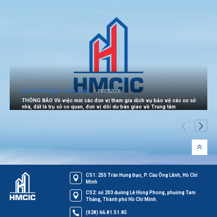
[TIN TUYỂN DỤNG - MUA SẮM]
31/07/2026
THÔNG BÁO Về việc mời các đơn vị tham gia dịch vụ bảo vệ các cơ sở
nhà, đất là trụ sở cơ quan, đơn vị dôi dư bàn giao về Trung tâm
CS1: 255 Trần Hưng Đạo, P. Cầu Ông Lãnh, Hồ Chí
Minh
CS2: số 203 đường Lê Hồng Phong, phường Tam
Thắng, Thành phố Hồ Chí Minh.
(028) 66.81.51.85