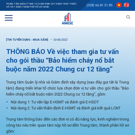
TRUNG TÂM QUẢN LÝ NHÀ VÀ GIÁM ĐỊNH XÂY DỰNG TRỰC THUỘC
(028) 66.81.51.85
SỞ XÂY DỰNG THÀNH PHỐ HỒ CHÍ MINH
[TIN TUYỂN DỤNG - MUA SẮM]
10/06/2022
THÔNG BÁO Về việc tham gia tư vấn
cho gói thầu “Bảo hiểm cháy nổ bắt
buộc năm 2022 Chung cư 12 tầng”
Trung tâm Quản lý nhà và Giám định xây dựng (sau đây gọi tắt là Trung
tâm) đang triển khai tổ chức lựa chọn đơn vị tư vấn cho gói thầu “Bảo
hiểm cháy nổ bắt buộc năm 2022 Chung cư 12 tầng”, gồm:
Nội dung 1: Tư vấn lập E-HSMT và đánh giá E-HSDT
Nội dung 2: Tư vấn thẩm định E-HSMT và đánh giá kết quả LCNT
Trung tâm thông báo đến các đơn vị có đủ năng lực, kinh nghiệm trong
công tác nêu trên quan tâm nộp hồ sơ đến Trung tâm, thành phần hồ sơ
gồm: