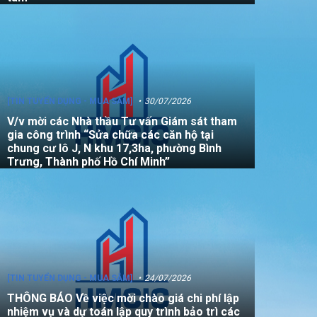
[TIN TUYỂN DỤNG - MUA SẮM]
30/07/2026
V/v mời các Nhà thầu Tư vấn Giám sát tham
gia công trình “Sửa chữa các căn hộ tại
chung cư lô J, N khu 17,3ha, phường Bình
Trưng, Thành phố Hồ Chí Minh”
[TIN TUYỂN DỤNG - MUA SẮM]
24/07/2026
THÔNG BÁO Về việc mời chào giá chi phí lập
nhiệm vụ và dự toán lập quy trình bảo trì các