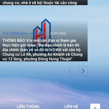
chung cư, nhà ở xã hội thuộc tài sản công
[TIN TUYỂN DỤNG - MUA SẮM]
22/07/2026
THÔNG BÁO V/v mời các đơn vị tham gia
thực hiện gói thầu: “Đo đạc chỉnh lý bản đồ
địa chính (bản vẽ sơ đồ vị trí) đối với căn hộ
Chung cư Lô R6, phường An Khánh và Chung
cư 12 tầng, phường Đông Hưng Thuận”
[TIN TUYỂN DỤNG - MUA SẮM]
22/07/2026
THÔNG BÁO Về việc tham gia thầu phụ thực
hiện giám định chất lượng công trình tại địa
chỉ số 10/7 Nguyễn Văn Đậu, phường 5 quậm
LIÊN THÔNG
LIÊN HỆ