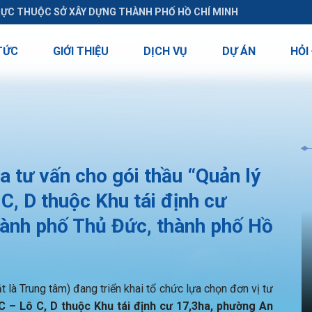
RỰC THUỘC SỞ XÂY DỰNG THÀNH PHỐ HỒ CHÍ MINH
TỨC
GIỚI THIỆU
DỊCH VỤ
DỰ ÁN
HỎI
tư vấn cho gói thầu “Quản lý
C, D thuộc Khu tái định cư
hành phố Thủ Đức, thành phố Hồ
 là Trung tâm) đang triển khai tổ chức lựa chọn đơn vị tư
C – Lô C, D thuộc Khu tái định cư 17,3ha, phường An