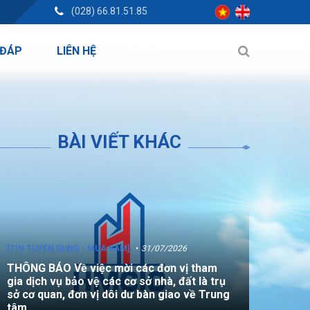
(028) 66.81.51.85
 ĐÁP
LIÊN HỆ
BÀI VIẾT KHÁC
[TIN TUYỂN DỤNG - MUA SẮM]
31/07/2026
THÔNG BÁO Về việc mời các đơn vị tham
gia dịch vụ bảo vệ các cơ sở nhà, đất là trụ
sở cơ quan, đơn vị dôi dư bàn giao về Trung
tâm