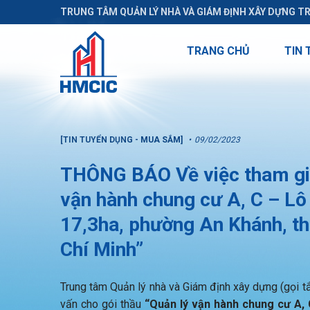
TRUNG TÂM QUẢN LÝ NHÀ VÀ GIÁM ĐỊNH XÂY DỰNG T
TRANG CHỦ
TIN 
[TIN TUYỂN DỤNG - MUA SẮM]
09/02/2023
THÔNG BÁO Về việc tham gia 
vận hành chung cư A, C – Lô 
17,3ha, phường An Khánh, t
Chí Minh”
Trung tâm Quản lý nhà và Giám định xây dựng (gọi tắt
vấn cho gói thầu
“Quản lý vận hành chung cư A, 