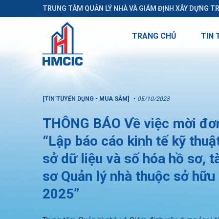
TRUNG TÂM QUẢN LÝ NHÀ VÀ GIÁM ĐỊNH XÂY DỰNG T
TRANG CHỦ
TIN 
[TIN TUYỂN DỤNG - MUA SẮM]
05/10/2023
THÔNG BÁO Về việc mời đơn v
“Lập báo cáo kinh tế kỹ thu
sở dữ liệu và số hóa hồ sơ, t
sơ Quản lý nhà thuộc sở hữu
2025”