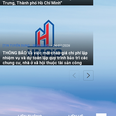
Trưng, Thành phố Hồ Chí Minh”
[TIN TUYỂN DỤNG - MUA SẮM]
24/07/2026
THÔNG BÁO Về việc mời chào giá chi phí lập
nhiệm vụ và dự toán lập quy trình bảo trì các
chung cư, nhà ở xã hội thuộc tài sản công
[TIN TUYỂN DỤNG - MUA SẮM]
22/07/2026
THÔNG BÁO V/v mời các đơn vị tham gia
thực hiện gói thầu: “Đo đạc chỉnh lý bản đồ
địa chính (bản vẽ sơ đồ vị trí) đối với căn hộ