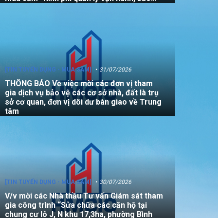
dưỡng, sửa chữa quỹ nhà, đất là tài sản
công không sử dụng mục đích để ở năm
2026”
[TIN TUYỂN DỤNG - MUA SẮM]
31/07/2026
THÔNG BÁO Về việc mời các đơn vị tham
gia dịch vụ bảo vệ các cơ sở nhà, đất là trụ
sở cơ quan, đơn vị dôi dư bàn giao về Trung
tâm
[TIN TUYỂN DỤNG - MUA SẮM]
30/07/2026
V/v mời các Nhà thầu Tư vấn Giám sát tham
gia công trình “Sửa chữa các căn hộ tại
chung cư lô J, N khu 17,3ha, phường Bình