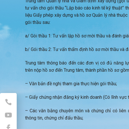
Trung tâm Quản lý nhà và Giám định xây dựng (gọi tắ
tư vấn cho gói thầu “Lập báo cáo kinh tế kỹ thuật” t
liệu Giấy phép xây dựng và hồ sơ Quản lý nhà thuộc
gói thầu sau:
a/ Gói thầu 1: Tư vấn lập hồ sơ mời thầu và đánh giá
b/ Gói thầu 2: Tư vấn thẩm định hồ sơ mời thầu và đ
Trung tâm thông báo đến các đơn vị có đủ năng lực
trên nộp hồ sơ đến Trung tâm, thành phần hồ sơ gồm
– Văn bản đề nghị tham gia thực hiện gói thầu;
– Giấy chứng nhận đăng ký kinh doanh (Có lĩnh vực t
– Các văn bằng chuyên môn và chứng chỉ có liên 
thông tin, chứng chỉ đấu thầu;