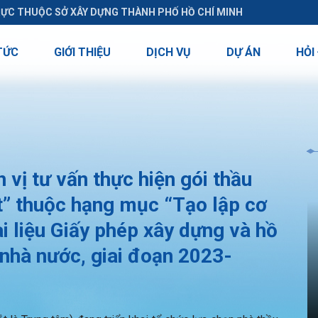
RỰC THUỘC SỞ XÂY DỰNG THÀNH PHỐ HỒ CHÍ MINH
TỨC
GIỚI THIỆU
DỊCH VỤ
DỰ ÁN
HỎI
ị tư vấn thực hiện gói thầu
ật” thuộc hạng mục “Tạo lập cơ
ài liệu Giấy phép xây dựng và hồ
 nhà nước, giai đoạn 2023-