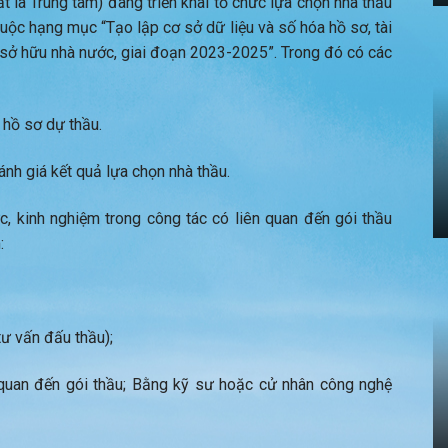
t là Trung tâm) đang triển khai tổ chức lựa chọn nhà thầu
huộc hạng mục “Tạo lập cơ sở dữ liệu và số hóa hồ sơ, tài
 sở hữu nhà nước, giai đoạn 2023-2025”. Trong đó có các
 hồ sơ dự thầu.
ánh giá kết quả lựa chọn nhà thầu.
, kinh nghiệm trong công tác có liên quan đến gói thầu
:
ư vấn đấu thầu);
quan đến gói thầu; Bằng kỹ sư hoặc cử nhân công nghệ