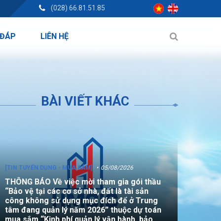
(028) 66.81.51.85
 ĐÁP
LIÊN HỆ
BÀI VIẾT KHÁC
[TIN TUYỂN DỤNG - MUA SẮM]
05/08/2026
THÔNG BÁO Về việc mời tham gia gói thầu
“Bảo vệ tại các cơ sở nhà, đất là tài sản
công không sử dụng mục đích để ở Trung
tâm đang quản lý năm 2026” thuộc dự toán
mua sắm “Kinh phí quản lý vận hành, bảo