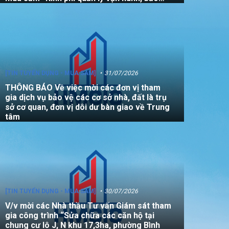
dưỡng, sửa chữa quỹ nhà, đất là tài sản
công không sử dụng mục đích để ở năm
2026”
[TIN TUYỂN DỤNG - MUA SẮM]
31/07/2026
THÔNG BÁO Về việc mời các đơn vị tham
gia dịch vụ bảo vệ các cơ sở nhà, đất là trụ
sở cơ quan, đơn vị dôi dư bàn giao về Trung
tâm
[TIN TUYỂN DỤNG - MUA SẮM]
30/07/2026
V/v mời các Nhà thầu Tư vấn Giám sát tham
gia công trình “Sửa chữa các căn hộ tại
chung cư lô J, N khu 17,3ha, phường Bình