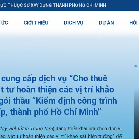
RỰC THUỘC SỞ XÂY DỰNG THÀNH PHỐ HỒ CHÍ MINH
TỨC
GIỚI THIỆU
DỊCH VỤ
DỰ ÁN
HỎI
cung cấp dịch vụ “Cho thuê
t tư hoàn thiện các vị trí khảo
gói thầu “Kiểm định công trình
ấp, thành phố Hồ Chí Minh”
đây viết tắt là Trung tâm
) đang triển khai lựa chọn đơn vị
o, vật tư hoàn thiện các vị trí khảo sát hiện trường” để