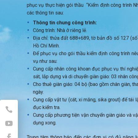
phục vụ thực hiện gói thầu “Kiểm định công trình Nh
các thông tin sau:
Thông tin chung công trình:
Công trình: Nhà ở riêng lẻ.
Địa chỉ: thửa đất 688+689, tờ bản đồ số 127 (s
Hồ Chí Minh.
Để phục vụ cho gói thầu kiểm định công trình nê
vụ như sau:
Cung cấp nhân công khoan đục phục vụ thí nghiệm,
sát, lắp dựng và di chuyển giàn giáo: 03 nhân côn
Cho thuê giàn giáo: 04 bộ (bao gồm chân giàn, th
ngày.
Cung cấp vật tư (cát, xi măng, sika grout) để tái l
đục kiểm tra.
Cung cấp phương tiện vận chuyển giàn giáo và vật
dụng xong.
Trung tâm thông báo đến các đơn vị có đủ năng lự