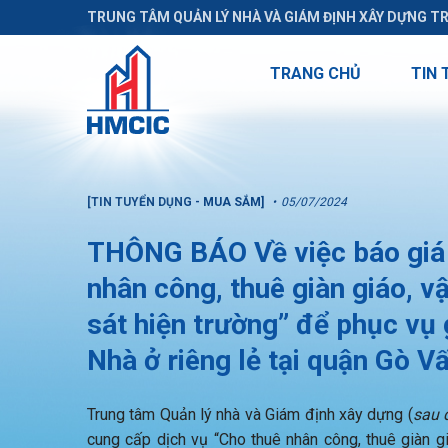
TRUNG TÂM QUẢN LÝ NHÀ VÀ GIÁM ĐỊNH XÂY DỰNG T
TRANG CHỦ
TIN 
[TIN TUYỂN DỤNG - MUA SẮM]
05/07/2024
THÔNG BÁO Về việc báo giá 
nhân công, thuê giàn giáo, vậ
sát hiện trường” để phục vụ 
Nhà ở riêng lẻ tại quận Gò V
Trung tâm Quản lý nhà và Giám định xây dựng (
sau 
cung cấp dịch vụ “Cho thuê nhân công, thuê giàn giá