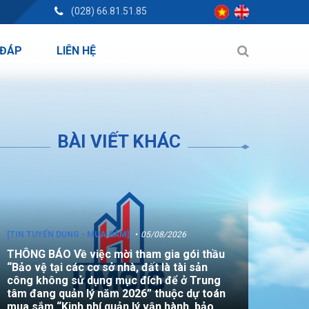
(028) 66.81.51.85
 ĐÁP
LIÊN HỆ
BÀI VIẾT KHÁC
[TIN TUYỂN DỤNG - MUA SẮM]
05/08/2026
THÔNG BÁO Về việc mời tham gia gói thầu
“Bảo vệ tại các cơ sở nhà, đất là tài sản
công không sử dụng mục đích để ở Trung
tâm đang quản lý năm 2026” thuộc dự toán
mua sắm “Kinh phí quản lý vận hành, bảo