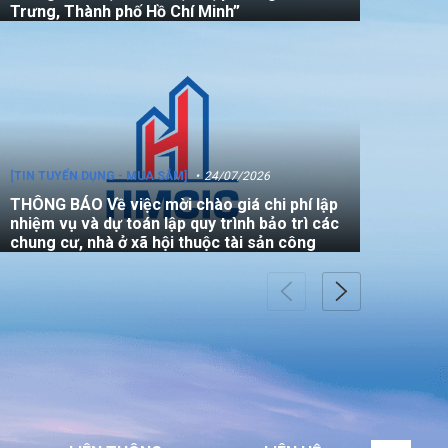
Trưng, Thành phố Hồ Chí Minh”
[TIN TUYỂN DỤNG - MUA SẮM]
24/07/2026
THÔNG BÁO Về việc mời chào giá chi phí lập
nhiệm vụ và dự toán lập quy trình bảo trì các
chung cư, nhà ở xã hội thuộc tài sản công
[TIN TUYỂN DỤNG - MUA SẮM]
22/07/2026
THÔNG BÁO V/v mời các đơn vị tham gia
thực hiện gói thầu: “Đo đạc chỉnh lý bản đồ
địa chính (bản vẽ sơ đồ vị trí) đối với căn hộ