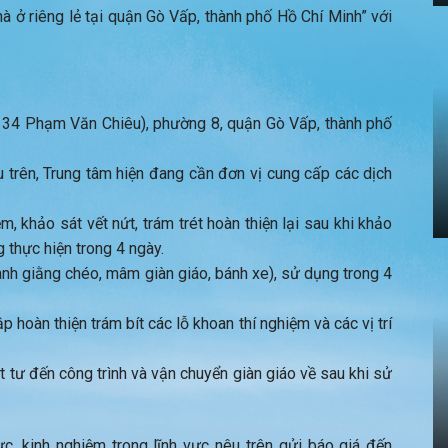
à ở riêng lẻ tại quận Gò Vấp, thành phố Hồ Chí Minh” với
ố 34 Phạm Văn Chiêu), phường 8, quận Gò Vấp, thành phố
u trên, Trung tâm hiện đang cần đơn vị cung cấp các dịch
 khảo sát vết nứt, trám trét hoàn thiện lại sau khi khảo
g thực hiện trong 4 ngày.
anh giằng chéo, mâm giàn giáo, bánh xe), sử dụng trong 4
ập hoàn thiện trám bít các lỗ khoan thí nghiệm và các vị trí
 tư đến công trình và vận chuyển giàn giáo về sau khi sử
c, kinh nghiệm trong lĩnh vực nêu trên gửi báo giá đến