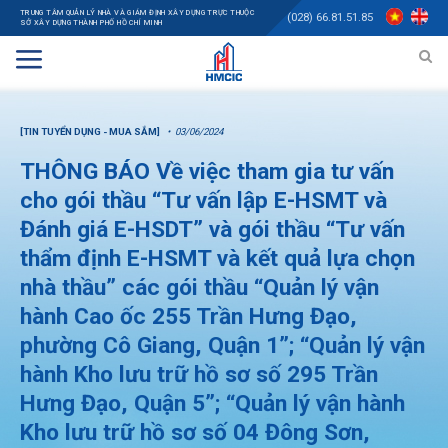
TRUNG TÂM QUẢN LÝ NHÀ VÀ GIÁM ĐỊNH XÂY DỰNG TRỰC THUỘC
(028) 66.81.51.85
SỞ XÂY DỰNG THÀNH PHỐ HỒ CHÍ MINH
[TIN TUYỂN DỤNG - MUA SẮM]
03/06/2024
THÔNG BÁO Về việc tham gia tư vấn
cho gói thầu “Tư vấn lập E-HSMT và
Đánh giá E-HSDT” và gói thầu “Tư vấn
thẩm định E-HSMT và kết quả lựa chọn
nhà thầu” các gói thầu “Quản lý vận
hành Cao ốc 255 Trần Hưng Đạo,
phường Cô Giang, Quận 1”; “Quản lý vận
hành Kho lưu trữ hồ sơ số 295 Trần
Hưng Đạo, Quận 5”; “Quản lý vận hành
Kho lưu trữ hồ sơ số 04 Đông Sơn,