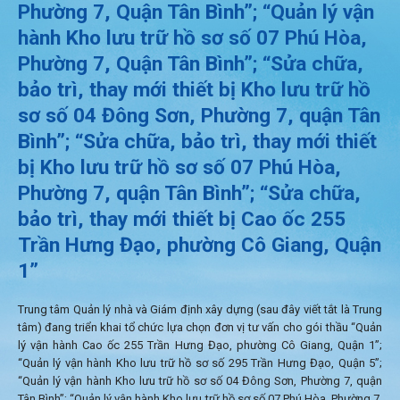
Phường 7, Quận Tân Bình”; “Quản lý vận
hành Kho lưu trữ hồ sơ số 07 Phú Hòa,
Phường 7, Quận Tân Bình”; “Sửa chữa,
bảo trì, thay mới thiết bị Kho lưu trữ hồ
sơ số 04 Đông Sơn, Phường 7, quận Tân
Bình”; “Sửa chữa, bảo trì, thay mới thiết
bị Kho lưu trữ hồ sơ số 07 Phú Hòa,
Phường 7, quận Tân Bình”; “Sửa chữa,
bảo trì, thay mới thiết bị Cao ốc 255
Trần Hưng Đạo, phường Cô Giang, Quận
1”
Trung tâm Quản lý nhà và Giám định xây dựng (sau đây viết tắt là Trung
tâm) đang triển khai tổ chức lựa chọn đơn vị tư vấn cho gói thầu “Quản
lý vận hành Cao ốc 255 Trần Hưng Đạo, phường Cô Giang, Quận 1”;
“Quản lý vận hành Kho lưu trữ hồ sơ số 295 Trần Hưng Đạo, Quận 5”;
“Quản lý vận hành Kho lưu trữ hồ sơ số 04 Đông Sơn, Phường 7, quận
Tân Bình”; “Quản lý vận hành Kho lưu trữ hồ sơ số 07 Phú Hòa, Phường 7,