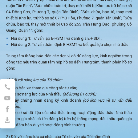
quận Tân Bình”; “Sửa chữa, bảo trì, thay mới thiết bị Kho lưu trữ hồ sơ số
04 Đông Sơn, Phường 7, quận Tân Bình”; “Sửa chữa, bảo trì, thay mới
thiết bị Kho lưu trữ hồ sơ số 07 Phú Hòa, Phường 7, quận Tân Bình”; “Sửa
chữa, bảo trì, thay mới thiết bị Cao ốc 255 Trần Hưng Đạo, phường Cô
Giang, Quận 1”; gồm:
Nội dung 1: Tư vấn lập E-HSMT và đánh giá E-HSDT.
Nội dung 2: Tư vấn thẩm định E-HSMT và kết quả lựa chọn nhà thầu.
Trung tâm thông báo đến các đơn vị có đủ năng lực, kinh nghiệm trong
công tác nêu trên quan tâm nộp hồ sơ đến Trung tâm, thành phân hồ sơ
gồm:
1
) Đ
ố
i với năng lực của Tổ chức:
Văn bản xin tham gia công tác tư vấn;
Hồ sơ năng lực của Nhà thầu
(số lượng 01 cuốn
);
Giấy chứng nhận đăng ký kinh doanh
(có lĩnh vực
về tư vấn đấu
thầu
);
Về cơ sở dữ liệu của nhà thầu trong hoạt động đấu thầu: Nhà thầu
tham gia phải có tên đăng ký trên hệ thống mạng đấu thầu quốc gia
và đảm bảo duy trì hoạt động bình thường.
2) Đối với năng lực cá nhân của Tổ chuyên gia Tổ thẩm định: