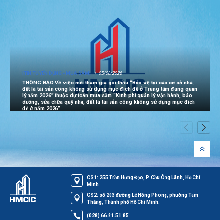
[TIN TUYỂN DỤNG - MUA SẮM]
05/08/2026
THÔNG BÁO Về việc mời tham gia gói thầu “Bảo vệ tại các cơ sở nhà,
đất là tài sản công không sử dụng mục đích để ở Trung tâm đang quản
lý năm 2026” thuộc dự toán mua sắm “Kinh phí quản lý vận hành, bảo
dưỡng, sửa chữa quỹ nhà, đất là tài sản công không sử dụng mục đích
để ở năm 2026”
CS1: 255 Trần Hưng Đạo, P. Cầu Ông Lãnh, Hồ Chí
Minh
CS2: số 203 đường Lê Hồng Phong, phường Tam
Thắng, Thành phố Hồ Chí Minh.
(028) 66.81.51.85