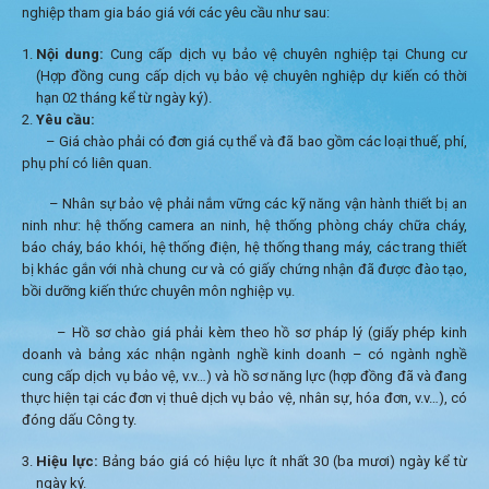
nghiệp tham gia báo giá với các yêu cầu như sau:
Nội dung:
Cung cấp dịch vụ bảo vệ chuyên nghiệp tại Chung cư
(Hợp đồng cung cấp dịch vụ bảo vệ chuyên nghiệp dự kiến có thời
hạn 02 tháng kể từ ngày ký).
Yêu cầu:
– Giá chào phải có đơn giá cụ thể và đã bao gồm các loại thuế, phí,
phụ phí có liên quan.
– Nhân sự bảo vệ phải nắm vững các kỹ năng vận hành thiết bị an
ninh như: hệ thống camera an ninh, hệ thống phòng cháy chữa cháy,
báo cháy, báo khói, hệ thống điện, hệ thống thang máy, các trang thiết
bị khác gắn với nhà chung cư và có giấy chứng nhận đã được đào tạo,
bồi dưỡng kiến thức chuyên môn nghiệp vụ.
– Hồ sơ chào giá phải kèm theo hồ sơ pháp lý (giấy phép kinh
doanh và bảng xác nhận ngành nghề kinh doanh – có ngành nghề
cung cấp dịch vụ bảo vệ, v.v…) và hồ sơ năng lực (hợp đồng đã và đang
thực hiện tại các đơn vị thuê dịch vụ bảo vệ, nhân sự, hóa đơn, v.v…), có
đóng dấu Công ty.
Hiệu lực:
Bảng báo giá có hiệu lực ít nhất 30 (ba mươi) ngày kể từ
ngày ký.