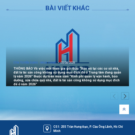
BÀI VIẾT KHÁC
[TIN TUYỂN DỤNG - MUA SẮM]
05/08/2026
THÔNG BÁO Về việc mời tham gia gói thầu “Bảo vệ tại các cơ sở nhà,
đất là tài sản công không sử dụng mục đích để ở Trung tâm đang quản
lý năm 2026” thuộc dự toán mua sắm “Kinh phí quản lý vận hành, bảo
dưỡng, sửa chữa quỹ nhà, đất là tài sản công không sử dụng mục đích
để ở năm 2026”
CS1: 255 Trần Hưng Đạo, P. Cầu Ông Lãnh, Hồ Chí
Minh