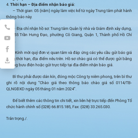
Thời hạn – Địa điểm nhận báo giá:
– Thời gian: 05 (năm) ngày làm việc kể từ ngày Trung tâm phát hành
thông báo này.
– Địa chỉ nhận hồ sơ: Trung tâm Quản lý nhà và Giám định xây dựng,
số 255 Trần Hưng Đạo, phường Cô Giang, Quận 1, Thành phố Hồ Chí
Minh.
Kính mời quý đơn vị quan tâm và đáp ứng các yêu cầu gửi báo giá
đúng thời hạn, địa điểm nêu trên. Hồ sơ chào giá có thể được gửi bằng
đường bưu điện hoặc gửi trực tiếp tại địa điểm nhận báo giá.
Bì thư phải được dán kín, đóng mộc Công ty niêm phong, trên bì thư
ghi rõ nội dung “Chào giá theo thông báo chào giá số 0114/TB-
QLNGĐXD ngày 05 tháng 01 năm 2024”.
Để biết thêm các thông tin chi tiết, xin liên hệ trực tiếp đến Phòng Tổ
chức hành chính số (028) 66.815.185, Fax: (028) 33.265.030.
Trân trọng./.