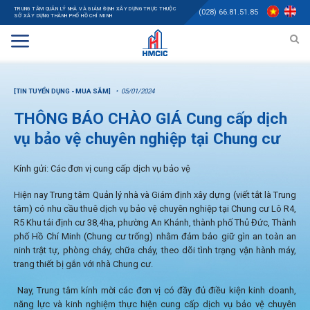
TRUNG TÂM QUẢN LÝ NHÀ VÀ GIÁM ĐỊNH XÂY DỰNG TRỰC THUỘC
(028) 66.81.51.85
SỞ XÂY DỰNG THÀNH PHỐ HỒ CHÍ MINH
[TIN TUYỂN DỤNG - MUA SẮM]
05/01/2024
THÔNG BÁO CHÀO GIÁ Cung cấp dịch
vụ bảo vệ chuyên nghiệp tại Chung cư
Kính gửi: Các đơn vị cung cấp dịch vụ bảo vệ
Hiện nay Trung tâm Quản lý nhà và Giám định xây dựng (viết tắt là Trung
tâm) có nhu cầu thuê dịch vụ bảo vệ chuyên nghiệp tại Chung cư Lô R4,
R5 Khu tái định cư 38,4ha, phường An Khánh, thành phố Thủ Đức, Thành
phố Hồ Chí Minh (Chung cư trống) nhằm đảm bảo giữ gìn an toàn an
ninh trật tự, phòng cháy, chữa cháy, theo dõi tình trạng vận hành máy,
trang thiết bị gắn với nhà Chung cư.
Nay, Trung tâm kính mời các đơn vị có đầy đủ điều kiện kinh doanh,
năng lực và kinh nghiệm thực hiện cung cấp dịch vụ bảo vệ chuyên