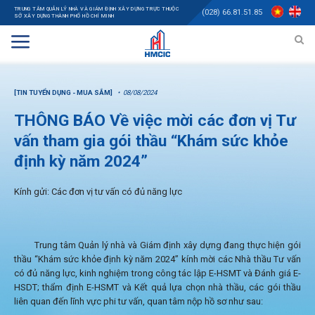
TRUNG TÂM QUẢN LÝ NHÀ VÀ GIÁM ĐỊNH XÂY DỰNG TRỰC THUỘC
(028) 66.81.51.85
SỞ XÂY DỰNG THÀNH PHỐ HỒ CHÍ MINH
[TIN TUYỂN DỤNG - MUA SẮM]
08/08/2024
THÔNG BÁO Về việc mời các đơn vị Tư
vấn tham gia gói thầu “Khám sức khỏe
định kỳ năm 2024”
Kính gửi: Các đơn vị tư vấn có đủ năng lực
Trung tâm Quản lý nhà và Giám định xây dựng đang thực hiện gói
thầu “Khám sức khỏe định kỳ năm 2024” kính mời các Nhà thầu Tư vấn
có đủ năng lực, kinh nghiệm trong công tác lập E-HSMT và Đánh giá E-
HSDT; thẩm định E-HSMT và Kết quả lựa chọn nhà thầu, các gói thầu
liên quan đến lĩnh vực phi tư vấn, quan tâm nộp hồ sơ như sau: