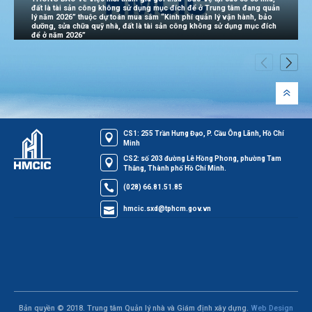
đất là tài sản công không sử dụng mục đích để ở Trung tâm đang quản
lý năm 2026” thuộc dự toán mua sắm “Kinh phí quản lý vận hành, bảo
dưỡng, sửa chữa quỹ nhà, đất là tài sản công không sử dụng mục đích
để ở năm 2026”
CS1: 255 Trần Hưng Đạo, P. Cầu Ông Lãnh, Hồ Chí
Minh
CS2: số 203 đường Lê Hồng Phong, phường Tam
Thắng, Thành phố Hồ Chí Minh.
(028) 66.81.51.85
hmcic.sxd@tphcm.gov.vn
Bản quyền © 2018. Trung tâm Quản lý nhà và Giám định xây dựng.
Web Design