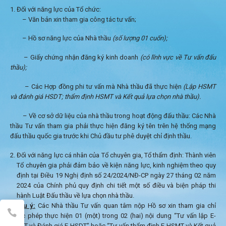
Đối với năng lực của Tổ chức:
– Văn bản xin tham gia công tác tư vấn;
– Hồ sơ năng lực của Nhà thầu
(số lượng 01 cuốn);
– Giấy chứng nhận đăng ký kinh doanh
(có lĩnh vực về Tư vấn đấu
thầu);
– Các Hợp đồng phi tư vấn mà Nhà thầu đã thực hiện
(Lập HSMT
và đánh giá HSDT; thẩm định HSMT và Kết quả lựa chọn nhà thầu).
– Về cơ sở dữ liệu của nhà thầu trong hoạt động đấu thầu: Các Nhà
thầu Tư vấn tham gia phải thực hiện đăng ký tên trên hệ thống mạng
đấu thầu quốc gia trước khi Chủ đầu tư phê duyệt chỉ định thầu.
Đối với năng lực cá nhân của Tổ chuyên gia, Tổ thẩm định: Thành viên
Tổ chuyên gia phải đảm bảo về kiện năng lực, kinh nghiệm theo quy
định tại Điều 19 Nghị định số 24/2024/NĐ-CP ngày 27 tháng 02 năm
2024 của Chính phủ quy định chi tiết một số điều và biện pháp thi
hành Luật Đấu thầu về lựa chọn nhà thầu.
*
Lưu ý:
Các Nhà thầu Tư vấn quan tâm nộp Hồ sơ xin tham gia chỉ
được phép thực hiện 01 (một) trong 02 (hai) nội dung “Tư vấn lập E-
HSMT và Đánh giá E-HSDT” hoặc “Tư vấn thẩm định E-HSMT và Kết quả