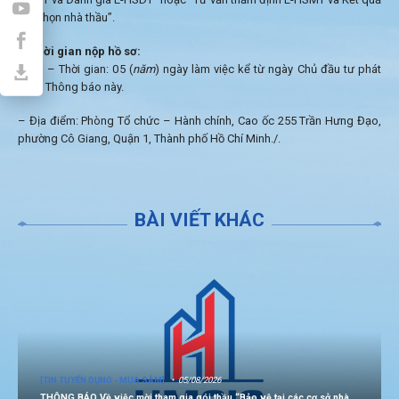
lựa chọn nhà thầu”.
Thời gian nộp hồ sơ:
– Thời gian: 05 (
năm
) ngày làm việc kể từ ngày Chủ đầu tư phát
hành Thông báo này.
– Địa điểm: Phòng Tổ chức – Hành chính, Cao ốc 255 Trần Hưng Đạo,
phường Cô Giang, Quận 1, Thành phố Hồ Chí Minh./.
BÀI VIẾT KHÁC
[TIN TUYỂN DỤNG - MUA SẮM]
05/08/2026
THÔNG BÁO Về việc mời tham gia gói thầu “Bảo vệ tại các cơ sở nhà,