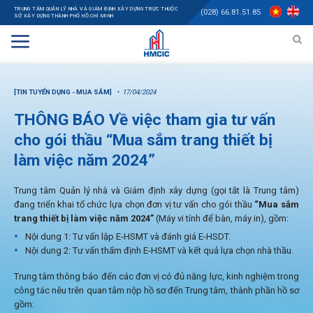
TRUNG TÂM QUẢN LÝ NHÀ VÀ GIÁM ĐỊNH XÂY DỰNG TRỰC THUỘC
(028) 66.81.51.85
SỞ XÂY DỰNG THÀNH PHỐ HỒ CHÍ MINH
[TIN TUYỂN DỤNG - MUA SẮM]
17/04/2024
THÔNG BÁO Về việc tham gia tư vấn
cho gói thầu “Mua sắm trang thiết bị
làm việc năm 2024”
Trung tâm Quản lý nhà và Giám định xây dựng (gọi tắt là Trung tâm)
đang triển khai tổ chức lựa chọn đơn vị tư vấn cho gói thầu
“
Mua sắm
trang thiết bị làm việc năm 2024”
(Máy vi tính để bàn, máy in), gồm:
Nội dung 1: Tư vấn lập E-HSMT và đánh giá E-HSDT.
Nội dung 2: Tư vấn thẩm định E-HSMT và kết quả lựa chọn nhà thầu.
Trung tâm thông báo đến các đơn vị có đủ năng lực, kinh nghiệm trong
công tác nêu trên quan tâm nộp hồ sơ đến Trung tâm, thành phần hồ sơ
gồm: