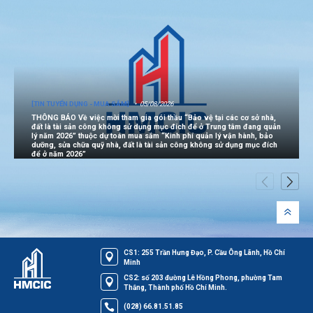
[TIN TUYỂN DỤNG - MUA SẮM]
05/08/2026
THÔNG BÁO Về việc mời tham gia gói thầu “Bảo vệ tại các cơ sở nhà,
đất là tài sản công không sử dụng mục đích để ở Trung tâm đang quản
lý năm 2026” thuộc dự toán mua sắm “Kinh phí quản lý vận hành, bảo
dưỡng, sửa chữa quỹ nhà, đất là tài sản công không sử dụng mục đích
để ở năm 2026”
CS1: 255 Trần Hưng Đạo, P. Cầu Ông Lãnh, Hồ Chí
Minh
CS2: số 203 đường Lê Hồng Phong, phường Tam
Thắng, Thành phố Hồ Chí Minh.
(028) 66.81.51.85