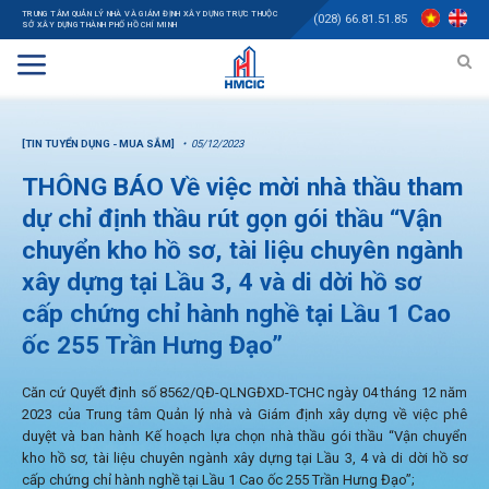
TRUNG TÂM QUẢN LÝ NHÀ VÀ GIÁM ĐỊNH XÂY DỰNG TRỰC THUỘC
(028) 66.81.51.85
SỞ XÂY DỰNG THÀNH PHỐ HỒ CHÍ MINH
[TIN TUYỂN DỤNG - MUA SẮM]
05/12/2023
THÔNG BÁO Về việc mời nhà thầu tham
dự chỉ định thầu rút gọn gói thầu “Vận
chuyển kho hồ sơ, tài liệu chuyên ngành
xây dựng tại Lầu 3, 4 và di dời hồ sơ
cấp chứng chỉ hành nghề tại Lầu 1 Cao
ốc 255 Trần Hưng Đạo”
Căn cứ Quyết định số 8562/QĐ-QLNGĐXD-TCHC ngày 04 tháng 12 năm
2023 của Trung tâm Quản lý nhà và Giám định xây dựng về việc phê
duyệt và ban hành Kế hoạch lựa chọn nhà thầu gói thầu “Vận chuyển
kho hồ sơ, tài liệu chuyên ngành xây dựng tại Lầu 3, 4 và di dời hồ sơ
cấp chứng chỉ hành nghề tại Lầu 1 Cao ốc 255 Trần Hưng Đạo”;