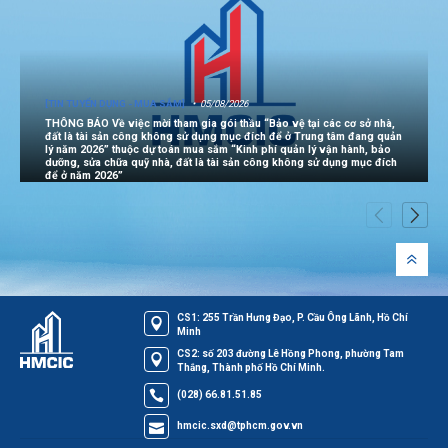
[TIN TUYỂN DỤNG - MUA SẮM]
05/08/2026
THÔNG BÁO Về việc mời tham gia gói thầu “Bảo vệ tại các cơ sở nhà,
đất là tài sản công không sử dụng mục đích để ở Trung tâm đang quản
lý năm 2026” thuộc dự toán mua sắm “Kinh phí quản lý vận hành, bảo
dưỡng, sửa chữa quỹ nhà, đất là tài sản công không sử dụng mục đích
để ở năm 2026”
CS1: 255 Trần Hưng Đạo, P. Cầu Ông Lãnh, Hồ Chí
Minh
CS2: số 203 đường Lê Hồng Phong, phường Tam
Thắng, Thành phố Hồ Chí Minh.
(028) 66.81.51.85
hmcic.sxd@tphcm.gov.vn