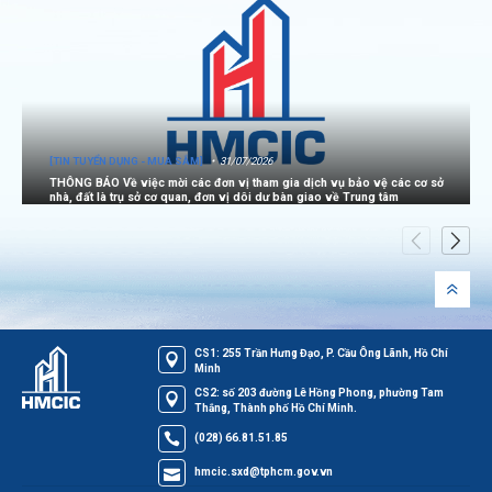
[TIN TUYỂN DỤNG - MUA SẮM]
31/07/2026
THÔNG BÁO Về việc mời các đơn vị tham gia dịch vụ bảo vệ các cơ sở
nhà, đất là trụ sở cơ quan, đơn vị dôi dư bàn giao về Trung tâm
CS1: 255 Trần Hưng Đạo, P. Cầu Ông Lãnh, Hồ Chí
Minh
CS2: số 203 đường Lê Hồng Phong, phường Tam
Thắng, Thành phố Hồ Chí Minh.
(028) 66.81.51.85
hmcic.sxd@tphcm.gov.vn