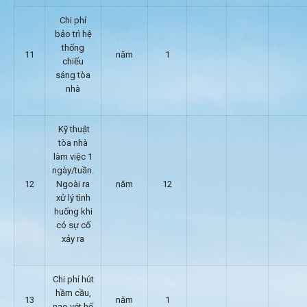
Chi phí
bảo trì hệ
thống
11
năm
1
chiếu
sáng tòa
nhà
Kỹ thuật
tòa nhà
làm việc 1
ngày/tuần.
12
Ngoài ra
năm
12
xử lý tình
huống khi
có sự cố
xảy ra
Chi phí hút
hầm cầu,
13
năm
1
nạo vét hố