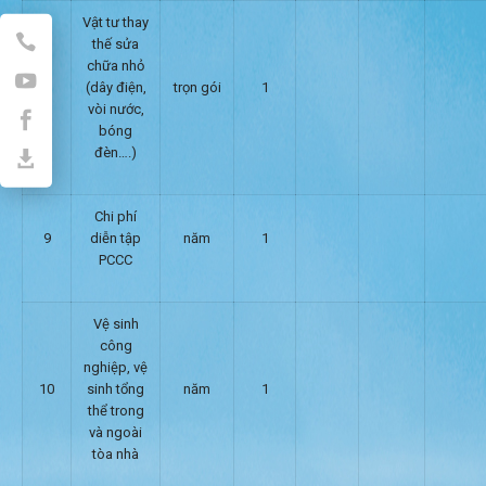
Vật tư thay
thế sửa
chữa nhỏ
8
(dây điện,
trọn gói
1
vòi nước,
bóng
đèn….)
Chi phí
9
diễn tập
năm
1
PCCC
Vệ sinh
công
nghiệp, vệ
10
sinh tổng
năm
1
thể trong
và ngoài
tòa nhà