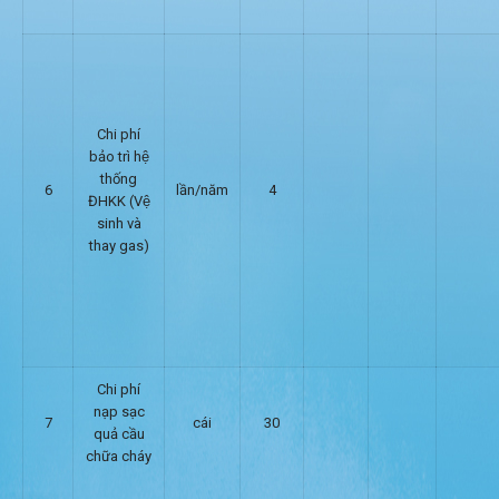
Chi phí
bảo trì hệ
thống
6
lần/năm
4
ĐHKK (Vệ
sinh và
thay gas)
Chi phí
nạp sạc
7
cái
30
quả cầu
chữa cháy