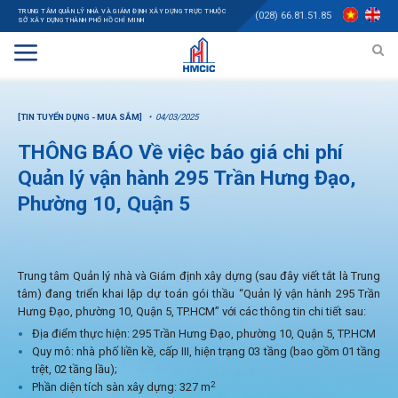
TRUNG TÂM QUẢN LÝ NHÀ VÀ GIÁM ĐỊNH XÂY DỰNG TRỰC THUỘC
(028) 66.81.51.85
SỞ XÂY DỰNG THÀNH PHỐ HỒ CHÍ MINH
[TIN TUYỂN DỤNG - MUA SẮM]
04/03/2025
THÔNG BÁO Về việc báo giá chi phí
Quản lý vận hành 295 Trần Hưng Đạo,
Phường 10, Quận 5
Trung tâm Quản lý nhà và Giám định xây dựng (sau đây viết tắt là Trung
tâm) đang triển khai lập dự toán gói thầu “Quản lý vận hành 295 Trần
Hưng Đạo, phường 10, Quận 5, TP.HCM” với các thông tin chi tiết sau:
Địa điểm thực hiện: 295 Trần Hưng Đạo, phường 10, Quận 5, TP.HCM
Quy mô: nhà phố liền kề, cấp III, hiện trạng 03 tầng (bao gồm 01 tầng
trệt, 02 tầng lầu);
2
Phần diện tích sàn xây dựng: 327 m