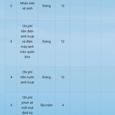
Nhân viên
2
tháng
12
vệ sinh
Chi phí
tiền điện
sinh hoạt
3
và điện
tháng
12
máy lạnh
bảo quản
kho
Chi phí
4
tiền nước
tháng
12
sinh hoạt
Chi phí
phun xịt
5
lần/năm
4
mối mọt
định kỳ