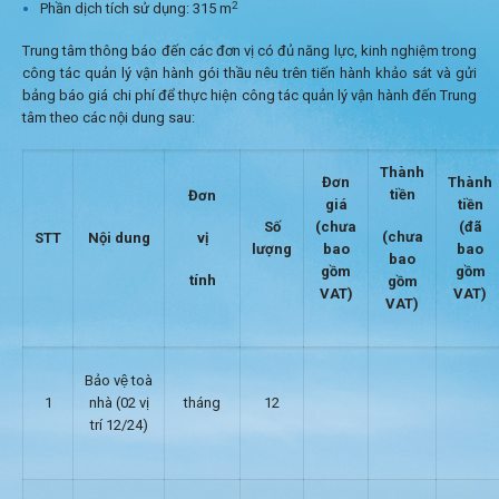
2
Phần dịch tích sử dụng: 315 m
Trung tâm thông báo đến các đơn vị có đủ năng lực, kinh nghiệm trong
công tác quản lý vận hành gói thầu nêu trên tiến hành khảo sát và gửi
bảng báo giá chi phí để thực hiện công tác quản lý vận hành đến Trung
tâm theo các nội dung sau:
Thành
Đơn
Thành
tiền
Đơn
giá
tiền
Số
(chưa
(đã
(chưa
vị
STT
Nội dung
lượng
bao
bao
bao
gồm
gồm
tính
gồm
VAT)
VAT)
VAT)
Bảo vệ toà
1
nhà (02 vị
tháng
12
trí 12/24)