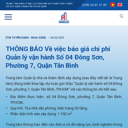
TRUNG TÂM QUẢN LÝ NHÀ VÀ GIÁM ĐỊNH XÂY DỰNG TRỰC THUỘC
(028) 66.81.51.85
SỞ XÂY DỰNG THÀNH PHỐ HỒ CHÍ MINH
[TIN TUYỂN DỤNG - MUA SẮM]
04/03/2025
THÔNG BÁO Về việc báo giá chi phí
Quản lý vận hành Số 04 Đông Sơn,
Phường 7, Quận Tân Bình
Trung tâm Quản lý nhà và Giám định xây dựng (sau đây viết tắt là Trung
tâm) đang triển khai lập dự toán gói thầu “Quản lý vận hành số 04 Đông
Sơn, phường 7, Quận Tân Bình, TP.HCM” với các thông tin chi tiết sau:
Địa điểm thực hiện: số 04 Đông Sơn, phường 7, Quận Tân Bình,
TP.HCM;
Quy mô: Tòa nhà văn phòng, hiện trạng 03 tầng;
2
Phần diện tích sàn xây dựng: 1.102 m
Trung tâm thông báo đến các đơn vị có đủ năng lực, kinh nghiệm trong