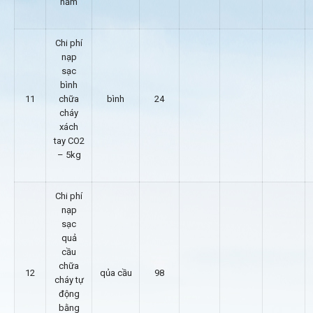
năm
Chi phí
nạp
sạc
bình
11
chữa
bình
24
cháy
xách
tay CO2
– 5kg
Chi phí
nạp
sạc
quả
cầu
chữa
12
qủa cầu
98
cháy tự
động
bằng