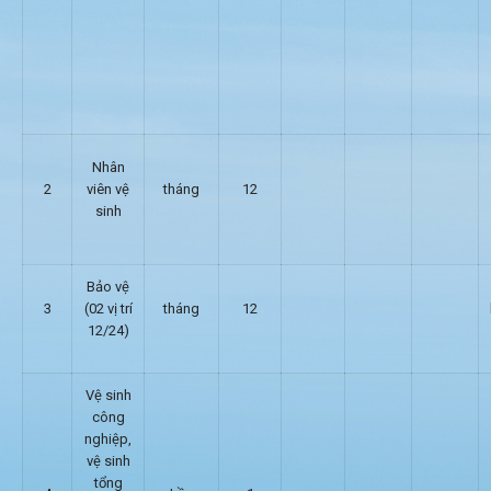
Nhân
2
viên vệ
tháng
12
sinh
Bảo vệ
3
(02 vị trí
tháng
12
12/24)
Vệ sinh
công
nghiệp,
vệ sinh
tổng