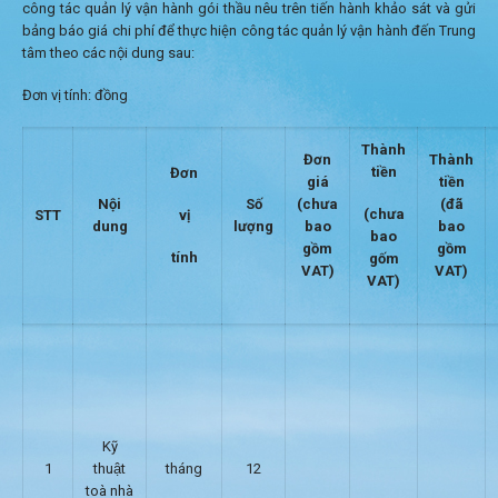
công tác quản lý vận hành gói thầu nêu trên tiến hành khảo sát và gửi
bảng báo giá chi phí để thực hiện công tác quản lý vận hành đến Trung
tâm theo các nội dung sau:
Đơn vị tính: đồng
Thành
Đơn
Thành
tiền
Đơn
giá
tiền
Nội
Số
(chưa
(đã
(chưa
vị
STT
dung
lượng
bao
bao
bao
gồm
gồm
tính
gốm
VAT)
VAT)
VAT)
Kỹ
1
thuật
tháng
12
toà nhà