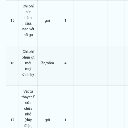
Chi phí
hút
hầm
15
gói
1
cầu,
nạo vét
hố ga
Chi phí
phun xịt
16
mối
lần/năm
4
mọt
định kỳ
Vật tư
thay thế
sửa
chữa
nhỏ
17
(dây
gói
1
điện,