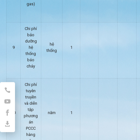
gas)
Chi phí
bảo
dưỡng
hệ
9
hệ
1
thống
thống
báo
cháy
Chi phí
tuyên
truyền
và diễn
tập
10
năm
1
phương
án
PCCC
hàng