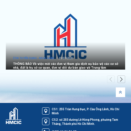
[TIN TUYỂN DỤNG - MUA SẮM]
31/07/2026
THÔNG BÁO Về việc mời các đơn vị tham gia dịch vụ bảo vệ các cơ sở
nhà, đất là trụ sở cơ quan, đơn vị dôi dư bàn giao về Trung tâm
CS1: 255 Trần Hưng Đạo, P. Cầu Ông Lãnh, Hồ Chí
Minh
CS2: số 203 đường Lê Hồng Phong, phường Tam
Thắng, Thành phố Hồ Chí Minh.