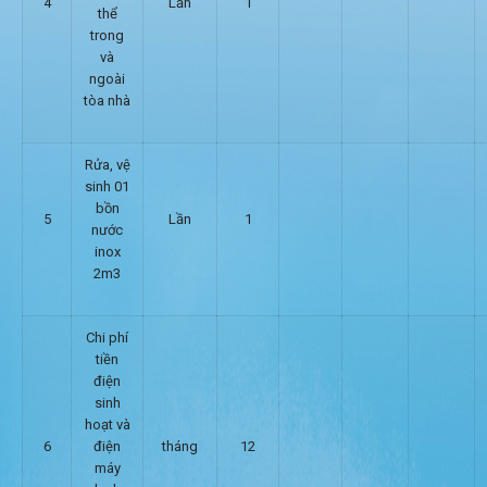
4
Lần
1
thể
trong
và
ngoài
tòa nhà
Rửa, vệ
sinh 01
bồn
5
Lần
1
nước
inox
2m3
Chi phí
tiền
điện
sinh
hoạt và
6
điện
tháng
12
máy