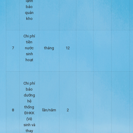
lạnh
bảo
quản
kho
Chi phí
tiền
7
nước
tháng
12
sinh
hoạt
Chi phí
bảo
dưỡng
hệ
thống
8
lần/năm
2
ĐHKK
(Vệ
sinh và
thay