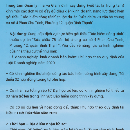
Trung tâm Quản lý nhà và Giám định xây dựng (viết tắt là Trung tâm)
kính mời các đơn vị có đầy đủ điều kiện kinh doanh, năng lực thực hiện
gói thầu “Bảo hiểm công trình” thuộc dự án “Sửa chữa 78 căn hộ chung
cư số 4 Phan Chu Trinh, Phường 12, quận Bình Thạnh”.
Nội dung:
Cung cấp dịch vụ thực hiện gói thầu “Bảo hiểm công trình”
thuộc dự án “Sửa chữa 78 căn hộ chung cư số 4 Phan Chu Trinh,
Phường 12, quận Bình Thạnh”. Yêu cầu về năng lực và kinh nghiệm
của nhà thầu cụ thể như sau:
– Là doanh nghiệp kinh doanh bảo hiểm: Phù hợp theo quy định của
Luật Doanh nghiệp năm 2020.
– Có kinh nghiệm thực hiện công tác bảo hiểm công trình xây dựng: Tối
thiểu 02 hợp đồng tương tự phù hợp.
– Có nhân sự tốt nghiệp từ Đại học trở lên, có kinh nghiệm tối thiểu từ
03 năm trở lên trong lĩnh vực Bảo hiểm công trình xây dựng.
– Có cơ sở dữ liệu về hoạt động đấu thầu: Phù hợp theo quy định tại
Điều 5 Luật Đấu thầu năm 2023.
Thời hạn – Địa điểm nhận hồ sơ:
– Thời gian: 05 (năm) ngày làm việc kể từ ngày Trung tâm phát hành