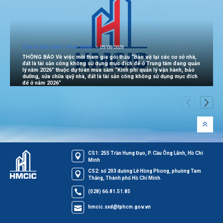
[TIN TUYỂN DỤNG - MUA SẮM]
05/08/2026
THÔNG BÁO Về việc mời tham gia gói thầu “Bảo vệ tại các cơ sở nhà,
đất là tài sản công không sử dụng mục đích để ở Trung tâm đang quản
lý năm 2026” thuộc dự toán mua sắm “Kinh phí quản lý vận hành, bảo
dưỡng, sửa chữa quỹ nhà, đất là tài sản công không sử dụng mục đích
để ở năm 2026”
CS1: 255 Trần Hưng Đạo, P. Cầu Ông Lãnh, Hồ Chí
Minh
CS2: số 203 đường Lê Hồng Phong, phường Tam
Thắng, Thành phố Hồ Chí Minh.
(028) 66.81.51.85
hmcic.sxd@tphcm.gov.vn