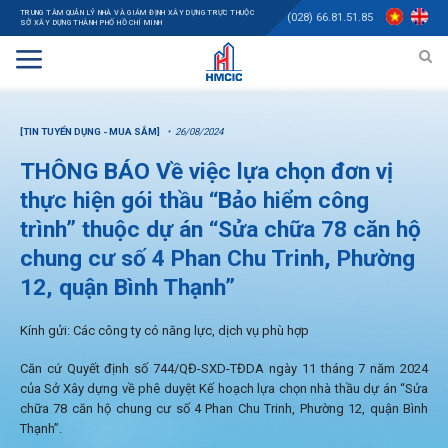
TRUNG TÂM QUẢN LÝ NHÀ VÀ GIÁM ĐỊNH XÂY DỰNG TRỰC THUỘC
(028) 66.81.51.85
SỞ XÂY DỰNG THÀNH PHỐ HỒ CHÍ MINH
[TIN TUYỂN DỤNG - MUA SẮM]
26/08/2024
THÔNG BÁO Về việc lựa chọn đơn vị
thực hiện gói thầu “Bảo hiểm công
trình” thuộc dự án “Sửa chữa 78 căn hộ
chung cư số 4 Phan Chu Trinh, Phường
12, quận Bình Thạnh”
Kính gửi: Các công ty có năng lực, dịch vụ phù hợp
Căn cứ Quyết định số 744/QĐ-SXD-TĐDA ngày 11 tháng 7 năm 2024
của Sở Xây dựng về phê duyệt Kế hoạch lựa chọn nhà thầu dự án “Sửa
chữa 78 căn hộ chung cư số 4 Phan Chu Trinh, Phường 12, quận Bình
Thạnh”.