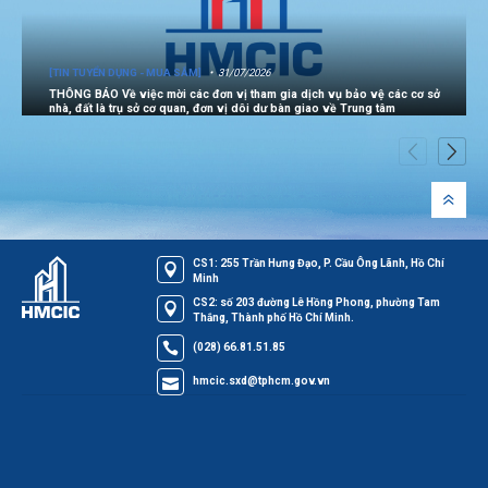
[TIN TUYỂN DỤNG - MUA SẮM]
31/07/2026
THÔNG BÁO Về việc mời các đơn vị tham gia dịch vụ bảo vệ các cơ sở
nhà, đất là trụ sở cơ quan, đơn vị dôi dư bàn giao về Trung tâm
CS1: 255 Trần Hưng Đạo, P. Cầu Ông Lãnh, Hồ Chí
Minh
CS2: số 203 đường Lê Hồng Phong, phường Tam
Thắng, Thành phố Hồ Chí Minh.
(028) 66.81.51.85
hmcic.sxd@tphcm.gov.vn