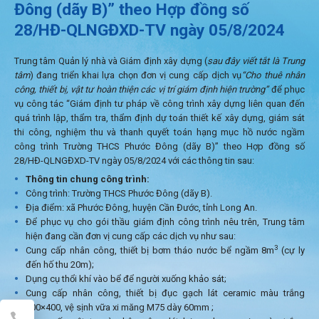
Đông (dãy B)” theo Hợp đồng số
28/HĐ-QLNGĐXD-TV ngày 05/8/2024
Trung tâm Quản lý nhà và Giám định xây dựng (
sau đây viết tắt là Trung
tâm
) đang triển khai lựa chọn đơn vị cung cấp dịch vụ
“Cho thuê nhân
công, thiết bị, vật tư hoàn thiện các vị trí giám định hiện trường”
để phục
vụ công tác “Giám định tư pháp về công trình xây dựng liên quan đến
quá trình lập, thẩm tra, thẩm định dự toán thiết kế xây dựng, giám sát
thi công, nghiệm thu và thanh quyết toán hạng mục hồ nước ngầm
công trình Trường THCS Phước Đông (dãy B)” theo Hợp đồng số
28/HĐ-QLNGĐXD-TV ngày 05/8/2024 với các thông tin sau:
Thông tin chung công trình:
Công trình: Trường THCS Phước Đông (dãy B).
Địa điểm: xã Phước Đông, huyện Cần Đước, tỉnh Long An.
Để phục vụ cho gói thầu giám định công trình nêu trên, Trung tâm
hiện đang cần đơn vị cung cấp các dịch vụ như sau:
3
Cung cấp nhân công, thiết bị bơm tháo nước bể ngầm 8m
(cự ly
đến hố thu 20m);
Dụng cụ thổi khí vào bể để người xuống khảo sát;
Cung cấp nhân công, thiết bị đục gạch lát ceramic màu trắng
400×400, vệ sịnh vữa xi măng M75 dày 60mm ;