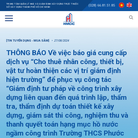
TRUNG TÂM QUẢN LÝ NHÀ VÀ GIÁM ĐỊNH XÂY DỰNG TRỰC THUỘC
(028) 66.81.51.85
SỞ XÂY DỰNG THÀNH PHỐ HỒ CHÍ MINH
[TIN TUYỂN DỤNG - MUA SẮM]
27/08/2024
THÔNG BÁO Về việc báo giá cung cấp
dịch vụ “Cho thuê nhân công, thiết bị,
vật tư hoàn thiện các vị trí giám định
hiện trường” để phục vụ công tác
“Giám định tư pháp về công trình xây
dựng liên quan đến quá trình lập, thẩm
tra, thẩm định dự toán thiết kế xây
dựng, giám sát thi công, nghiệm thu và
thanh quyết toán hạng mục hồ nước
ngầm công trình Trường THCS Phước