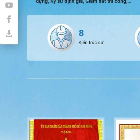
dựng, Kỹ sư định giá, Giám sát thi công,…
8
Kiến trúc sư