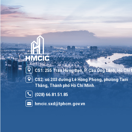
CS1: 255 Trần Hưng Đạo, P. Cầu Ông Lãnh, Hồ Chí
CS2: số 203 đường Lê Hồng Phong, phường Tam
Thắng, Thành phố Hồ Chí Minh.
(028) 66.81.51.85
hmcic.sxd@tphcm.gov.vn