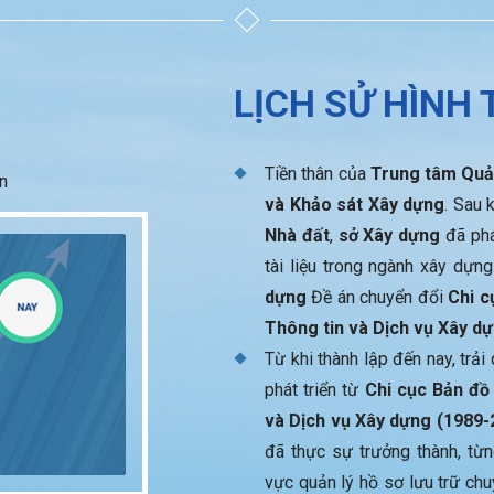
LỊCH SỬ HÌNH
Tiền thân của
Trung tâm Quản
ển
và Khảo sát Xây dựng
. Sau 
Nhà đất
,
sở Xây dựng
đã phá
tài liệu trong ngành xây dựn
dựng
Đề án chuyển đổi
Chi c
Thông tin và Dịch vụ Xây d
Từ khi thành lập đến nay, trả
phát triển từ
Chi cục Bản đồ
và Dịch vụ Xây dựng (1989-
đã thực sự trưởng thành, từn
vực quản lý hồ sơ lưu trữ ch