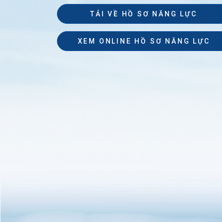
TẢI VỀ HỒ SƠ NĂNG LỰC
XEM ONLINE HỒ SƠ NĂNG LỰC