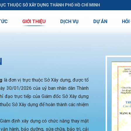
RỰC THUỘC SỞ XÂY DỰNG THÀNH PHỐ HỒ CHÍ MINH
TỨC
GIỚI THIỆU
DỊCH VỤ
DỰ ÁN
HỎI
N
ng
là đơn vị trực thuộc Sở Xây dựng, được tổ
ày 30/01/2026 của uỷ ban nhân dân Thành
ỉ đạo trực tiếp của Giám đốc Sở Xây dựng
thuộc Sở Xây dựng để hoàn thành các nhiệm
 Giám định xây dựng có chức năng thay mặt
 vận hành, bảo dưỡng, sửa chữa, bảo trì, cải