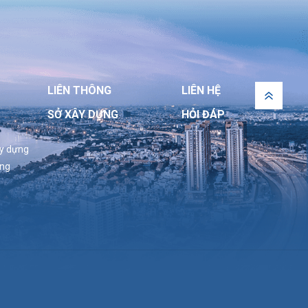
LIÊN THÔNG
LIÊN HỆ
SỞ XÂY DỰNG
HỎI ĐÁP
ây dựng
ựng