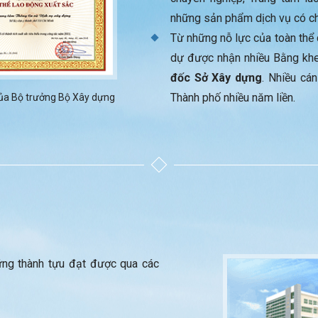
những sản phẩm dịch vụ có ch
Từ những nỗ lực của toàn thể c
dự được nhận nhiều Bằng kh
đốc Sở Xây dựng
. Nhiều cá
Thành phố nhiều năm liền.
ủa Bộ trưởng Bộ Xây dựng
hững thành tựu đạt được qua các