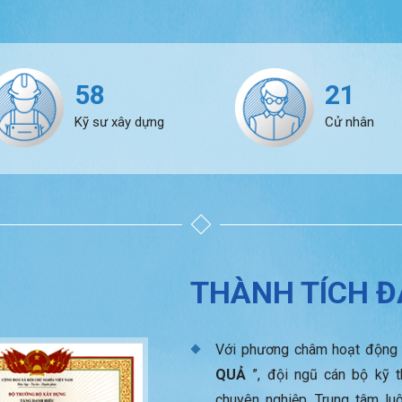
58
21
Kỹ sư xây dựng
Cử nhân
THÀNH TÍCH 
Với phương châm hoạt động 
QUẢ
”, đội ngũ cán bộ kỹ t
chuyên nghiệp, Trung tâm lu