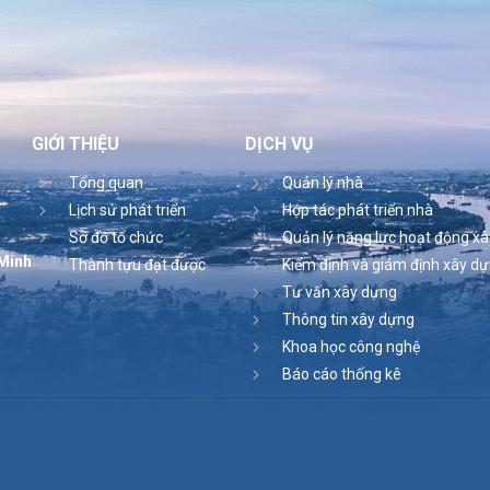
GIỚI THIỆU
DỊCH VỤ
Tổng quan
Quản lý nhà
Lịch sử phát triển
Hợp tác phát triển nhà
Sơ đồ tổ chức
Quản lý năng lực hoạt động x
 Minh
Thành tựu đạt được
Kiểm định và giám định xây d
Tư vấn xây dựng
Thông tin xây dựng
Khoa học công nghệ
Báo cáo thống kê