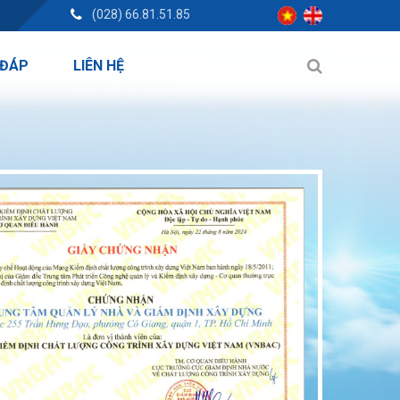
(028) 66.81.51.85
 ĐÁP
LIÊN HỆ