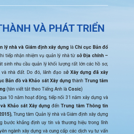
 THÀNH VÀ PHÁT TRIỂN
 lý nhà và Giám định xây dựng
là
Chi cục Bản đổ
khi tiếp nhận nhiệm vụ quản lý nhà từ
sở Địa chính –
t sinh nhu cầu quản lý khối lượng rất lớn các hồ sơ,
g và nhà đất. Do đó, lãnh đạo s
ở Xây dựng đã xây
ục Bản đồ và Khảo sát Xây dựng
thành
Trung tâm
ựng
(tên viết tắt theo Tiếng Anh là
Cosic
)
i qua 10 năm hoạt động, tiếp nối 31 năm xây dựng và
 và Khảo sát Xây dựng
đến
Trung tâm Thông tin
2015)
, Trung tâm Quản lý nhà và Giám định xây dựng
g bước khẳng định uy tín và thương hiệu trong lĩnh
uyên ngành xây dựng và cung cấp các dịch vụ tư vấn