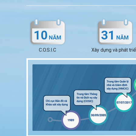
10
31
NĂM
NĂM
C.O.S.I.C
Xây dựng và phát tri