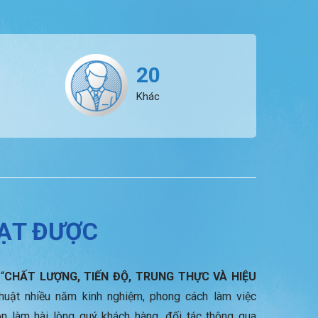
20
Khác
ĐẠT ĐƯỢC
“
CHẤT LƯỢNG, TIẾN ĐỘ, TRUNG THỰC VÀ HIỆU
huật nhiều năm kinh nghiệm, phong cách làm việc
ôn làm hài lòng quý khách hàng, đối tác thông qua