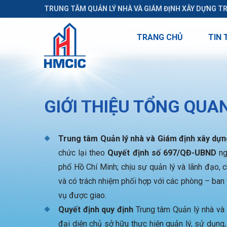
TRUNG TÂM QUẢN LÝ NHÀ VÀ GIÁM ĐỊNH XÂY DỰNG T
TRANG CHỦ
TIN 
GIỚI THIỆU TỔNG QUA
Trung tâm Quản lý nhà và Giám định xây dự
chức lại theo
Quyết định số 697/QĐ-UBND
ng
phố Hồ Chí Minh; chịu sự quản lý và lãnh đạo, ch
và có trách nhiệm phối hợp với các phòng – ban 
vụ được giao.
Quyết định quy định
Trung tâm Quản lý nhà và
đại diện chủ sở hữu thực hiện quản lý, sử dụng,