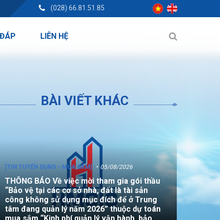
(028) 66.81.51.85
 ĐÁP
LIÊN HỆ
BÀI VIẾT KHÁC
[TIN TUYỂN DỤNG - MUA SẮM]
05/08/2026
THÔNG BÁO Về việc mời tham gia gói thầu
“Bảo vệ tại các cơ sở nhà, đất là tài sản
công không sử dụng mục đích để ở Trung
tâm đang quản lý năm 2026” thuộc dự toán
mua sắm “Kinh phí quản lý vận hành, bảo