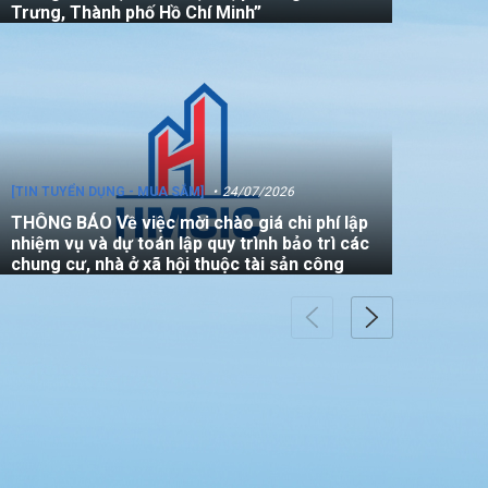
Trưng, Thành phố Hồ Chí Minh”
[TIN TUYỂN DỤNG - MUA SẮM]
24/07/2026
THÔNG BÁO Về việc mời chào giá chi phí lập
nhiệm vụ và dự toán lập quy trình bảo trì các
chung cư, nhà ở xã hội thuộc tài sản công
[TIN TUYỂN DỤNG - MUA SẮM]
22/07/2026
THÔNG BÁO V/v mời các đơn vị tham gia
thực hiện gói thầu: “Đo đạc chỉnh lý bản đồ
địa chính (bản vẽ sơ đồ vị trí) đối với căn hộ