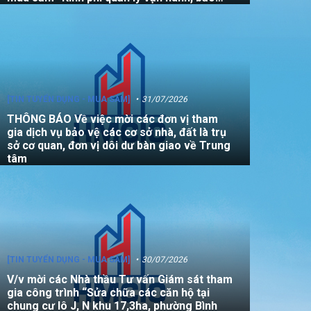
dưỡng, sửa chữa quỹ nhà, đất là tài sản
công không sử dụng mục đích để ở năm
2026”
[TIN TUYỂN DỤNG - MUA SẮM]
31/07/2026
THÔNG BÁO Về việc mời các đơn vị tham
gia dịch vụ bảo vệ các cơ sở nhà, đất là trụ
sở cơ quan, đơn vị dôi dư bàn giao về Trung
tâm
[TIN TUYỂN DỤNG - MUA SẮM]
30/07/2026
V/v mời các Nhà thầu Tư vấn Giám sát tham
gia công trình “Sửa chữa các căn hộ tại
chung cư lô J, N khu 17,3ha, phường Bình