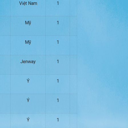
Việt Nam
1
Mỹ
1
Mỹ
1
Jenway
1
Ý
1
Ý
1
Ý
1