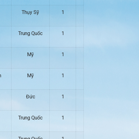
Thụy Sỹ
1
Trung Quốc
1
Mỹ
1
n
Mỹ
1
Đức
1
Trung Quốc
1
Trung Quốc
1