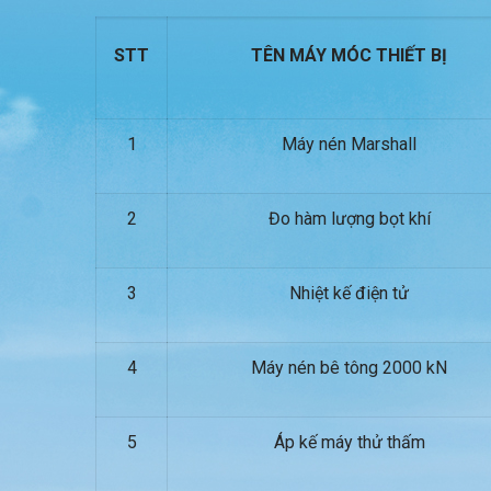
STT
TÊN MÁY MÓC THIẾT BỊ
1
Máy nén Marshall
2
Đo hàm lượng bọt khí
3
Nhiệt kế điện tử
4
Máy nén bê tông 2000 kN
5
Áp kế máy thử thấm