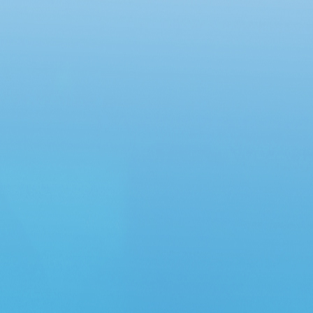
Chung cư Lô R6, phường An Khánh và Chung
cư 12 tầng, phường Đông Hưng Thuận”