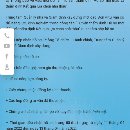
c) Thông báo về việc mời đơn vị “Tư vấn thẩm định Hồ sơ mời thầu và
thẩm định Kết quả lựa chọn nhà thầu”
Trung tâm Quản lý nhà và Giám định xây dựng mời các Đơn vị tư vấn có
đủ năng lực, kinh nghiệm trong công tác “Tư vấn thẩm định Hồ sơ mời
thầu và thẩm định Kết quả lựa chọn nhà thầu” quan tâm nộp hồ sơ.
– Nơi tiếp nhận hồ sơ: Phòng Tổ chức – Hành chính, Trung tâm Quản lý
nhà và Giám định xây dựng
– Thành phần hồ sơ:
+ Văn bản đề nghị tham gia thực hiện gói thầu;
+ Hồ sơ năng lực công ty;
+ Giấy chứng nhận đăng ký kinh doanh;
+ Các hợp đồng tư vấn đã thực hiện;
+ Chứng chỉ cá nhân phù hợp với quy định hiện hành
(nếu có)
.
– Thời gian tiếp nhận hồ sơ: trong
03
(ba) ngày, từ ngày 11 tháng 04
năm 2022 đến ngày 13 tháng 04 năm 2022.