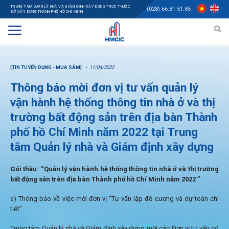
TRUNG TÂM QUẢN LÝ NHÀ VÀ GIÁM ĐỊNH XÂY DỰNG TRỰC THUỘC
(028) 66.81.51.85
SỞ XÂY DỰNG THÀNH PHỐ HỒ CHÍ MINH
[TIN TUYỂN DỤNG - MUA SẮM]
11/04/2022
Thông báo mời đơn vị tư vấn quản lý
vận hành hệ thống thông tin nhà ở và thị
trường bất động sản trên địa bàn Thành
phố hồ Chí Minh năm 2022 tại Trung
tâm Quản lý nhà và Giám định xây dựng
Gói thầu: “
Quản lý vận hành hệ thống thông tin nhà ở và thị trường
bất động sản trên địa bàn Thành phố hồ Chí Minh năm 2022
”
a) Thông báo về việc mời đơn vị “Tư vấn lập đề cương và dự toán chi
tiết”
Trung tâm Quản lý nhà và Giám định xây dựng mời các Đơn vị tư vấn có