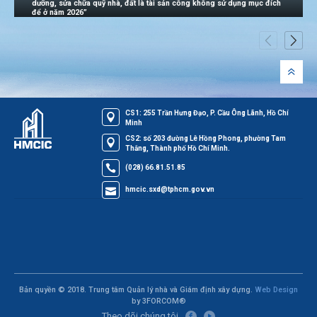
dưỡng, sửa chữa quỹ nhà, đất là tài sản công không sử dụng mục đích
để ở năm 2026”
CS1: 255 Trần Hưng Đạo, P. Cầu Ông Lãnh, Hồ Chí
Minh
CS2: số 203 đường Lê Hồng Phong, phường Tam
Thắng, Thành phố Hồ Chí Minh.
(028) 66.81.51.85
hmcic.sxd@tphcm.gov.vn
Bản quyền © 2018. Trung tâm Quản lý nhà và Giám định xây dựng.
Web Design
by 3FORCOM®
Theo dõi chúng tôi