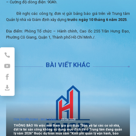
– Cường độ dòng điện: 90Ah.
Đề nghị các công ty, đơn vị gửi bảng báo giá trên về Trung tâm
Quản lý nhà và Giám định xây dựng
trước ngày 10 tháng 6 năm 2025
.
Địa điểm: Phòng Tổ chức – Hành chính, Cao ốc 255 Trần Hưng Đạo,
Phường Cô Giang, Quận 1, Thành phố Hồ Chí Minh./.
BÀI VIẾT KHÁC
[TIN TUYỂN DỤNG - MUA SẮM]
05/08/2026
THÔNG BÁO Về việc mời tham gia gói thầu “Bảo vệ tại các cơ sở nhà,
đất là tài sản công không sử dụng mục đích để ở Trung tâm đang quản
lý năm 2026” thuộc dự toán mua sắm “Kinh phí quản lý vận hành, bảo