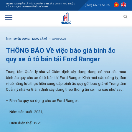
TRUNG TÂM QUẢN LÝ NHÀ VÀ GIÁM ĐỊNH XÂY DỰNG TRỰC THUỘC
(028) 66.81.51.85
SỞ XÂY DỰNG THÀNH PHỐ HỒ CHÍ MINH
[TIN TUYỂN DỤNG - MUA SẮM]
06/06/2025
THÔNG BÁO Về việc báo giá bình ắc
quy xe ô tô bán tải Ford Ranger
Trung tâm Quản lý nhà và Giám định xây dựng đang có nhu cầu mua
bình ắc quy cho xe ô tô bán tải Ford Ranger. Kính mời các công ty, đơn
vị có năng lực thực hiện cung cấp bình ắc quy gửi báo giá về Trung tâm
Quản lý nhà và Giám định xây dựng theo thông tin xe như sau như sau:
– Bình ắc quy sử dụng cho xe Ford Ranger;
– Năm sản xuất: 2021;
– Hiệu điện thế: 12V;