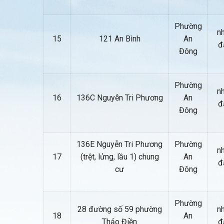
Phường
nh
15
121 An Bình
An
đ
Đông
Phường
nh
16
136C Nguyễn Tri Phương
An
đ
Đông
136E Nguyễn Tri Phương
Phường
nh
17
(trệt, lửng, lầu 1) chung
An
đ
cư
Đông
Phường
28 đường số 59 phường
nh
18
An
Thảo Điền
đ