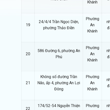
Khánh
Phường
24/4/4 Trần Ngọc Diện,
nh
19
An
phường Thảo Điền
đ
Khánh
Phường
586 Đường 6, phường An
nh
20
An
Phú
đ
Khánh
Không số đường Trần
Phường
nh
21
Não, ấp 4, phường An Lợi
An
đ
Đông
Khánh
174/52-54 Nguyễn Thiện
Phường
nh
22