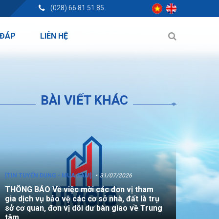
(028) 66.81.51.85
 ĐÁP
LIÊN HỆ
BÀI VIẾT KHÁC
[TIN TUYỂN DỤNG - MUA SẮM]
31/07/2026
THÔNG BÁO Về việc mời các đơn vị tham
gia dịch vụ bảo vệ các cơ sở nhà, đất là trụ
sở cơ quan, đơn vị dôi dư bàn giao về Trung
tâm