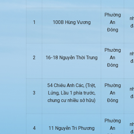
Phường
nh
1
100B Hùng Vương
An
đ
Đông
Phường
nh
2
16-18 Nguyễn Thời Trung
An
đ
Đông
54 Chiêu Anh Các, (Trệt,
Phường
nh
3
Lửng, Lầu 1 phía trước,
An
đ
chung cư nhiều sở hữu)
Đông
Phường
nh
4
11 Nguyễn Tri Phương
An
đ