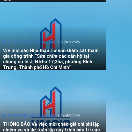
[TIN TUYỂN DỤNG - MUA SẮM]
30/07/2026
V/v mời các Nhà thầu Tư vấn Giám sát tham
gia công trình “Sửa chữa các căn hộ tại
chung cư lô J, N khu 17,3ha, phường Bình
Trưng, Thành phố Hồ Chí Minh”
[TIN TUYỂN DỤNG - MUA SẮM]
24/07/2026
THÔNG BÁO Về việc mời chào giá chi phí lập
nhiệm vụ và dự toán lập quy trình bảo trì các