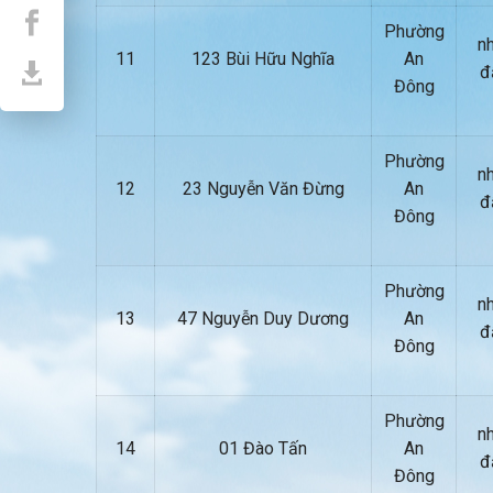
Phường
nh
11
123 Bùi Hữu Nghĩa
An
đ
Đông
Phường
nh
12
23 Nguyễn Văn Đừng
An
đ
Đông
Phường
nh
13
47 Nguyễn Duy Dương
An
đ
Đông
Phường
nh
14
01 Đào Tấn
An
đ
Đông