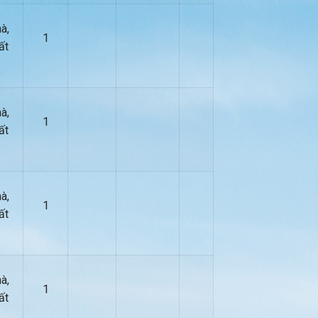
à,
1
ất
à,
1
ất
à,
1
ất
à,
1
ất