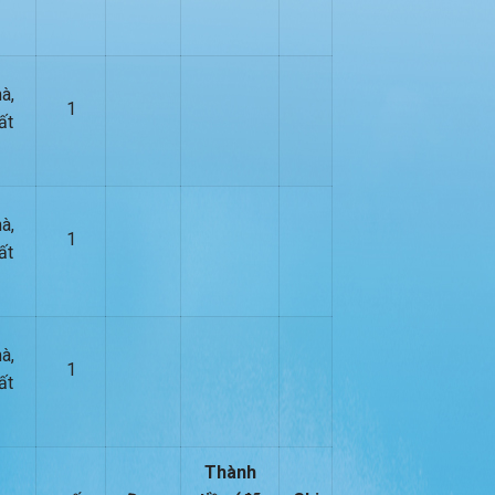
à,
1
ất
à,
1
ất
à,
1
ất
Thành