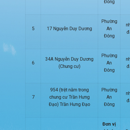
Đông
Phường
nh
5
17 Nguyễn Duy Dương
An
đ
Đông
Phường
34A Nguyễn Duy Dương
nh
6
An
(Chung cư)
đ
Đông
954 (trệt nằm trong
Phường
nh
7
chung cư Trần Hưng
An
đ
Đạo) Trần Hưng Đạo
Đông
Đơn vị