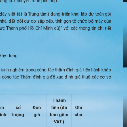
 năng lực, chuyên môn phù hợp
y viết tắt là Trung tâm) đang triển khai lập dự toán gói
 nhà, đất dôi dư do sắp xếp, tinh gọn tổ chức bộ máy của
vực Thành phố Hồ Chí Minh cũ)” với các thông tin chi tiết
Xây dựng.
 kinh nghiệm trong công tác thẩm định giá tiến hành khảo
n công tác Thẩm định giá để xác định giá thuê các cơ sở
Thành
ơn
số
Đơn
tiền (đã
Ghi
tính
lượng
giá
bao gồm
chú
VAT)