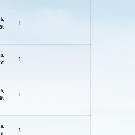
à,
1
ất
à,
1
ất
à,
1
ất
à,
1
ất