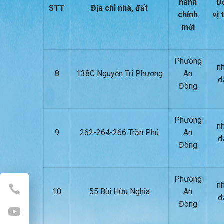
hành
Đ
STT
Địa chỉ nhà, đất
chính
vị 
mới
Phường
nh
8
138C Nguyễn Tri Phương
An
đ
Đông
Phường
nh
9
262-264-266 Trần Phú
An
đ
Đông
Phường
nh
10
55 Bùi Hữu Nghĩa
An
đ
Đông