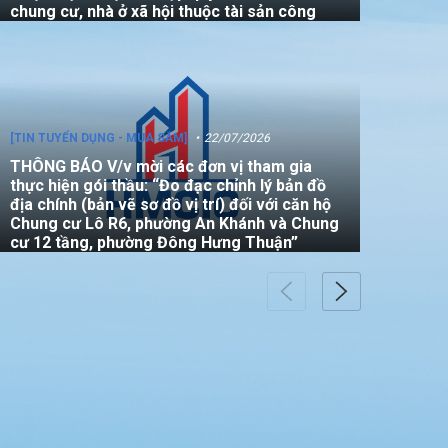
chung cư, nhà ở xã hội thuộc tài sản công
[TIN TUYỂN DỤNG - MUA SẮM]
22/07/2026
THÔNG BÁO V/v mời các đơn vị tham gia
thực hiện gói thầu: “Đo đạc chỉnh lý bản đồ
địa chính (bản vẽ sơ đồ vị trí) đối với căn hộ
Chung cư Lô R6, phường An Khánh và Chung
cư 12 tầng, phường Đông Hưng Thuận”
[TIN TUYỂN DỤNG - MUA SẮM]
22/07/2026
THÔNG BÁO Về việc tham gia thầu phụ thực
hiện giám định chất lượng công trình tại địa
chỉ số 10/7 Nguyễn Văn Đậu, phường 5 quậm