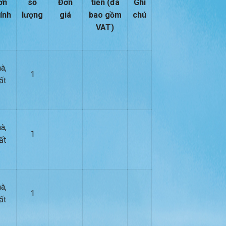
ơn
số
Đơn
tiền (đã
Ghi
tính
lượng
giá
bao gồm
chú
VAT)
à,
1
ất
à,
1
ất
à,
1
ất