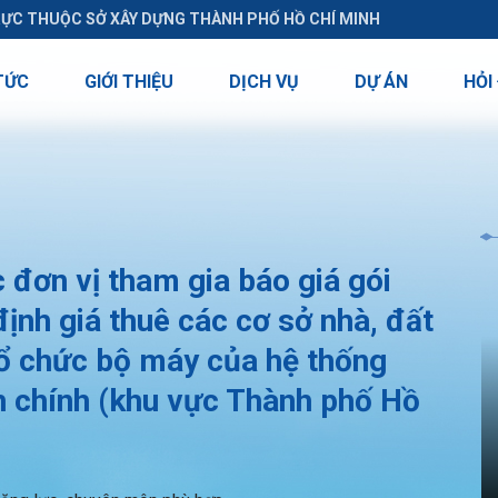
RỰC THUỘC SỞ XÂY DỰNG THÀNH PHỐ HỒ CHÍ MINH
TỨC
GIỚI THIỆU
DỊCH VỤ
DỰ ÁN
HỎI
đơn vị tham gia báo giá gói
ịnh giá thuê các cơ sở nhà, đất
tổ chức bộ máy của hệ thống
nh chính (khu vực Thành phố Hồ