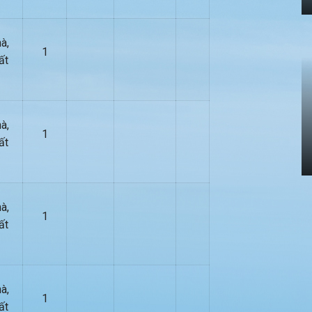
à,
1
ất
à,
1
ất
à,
1
ất
à,
1
ất