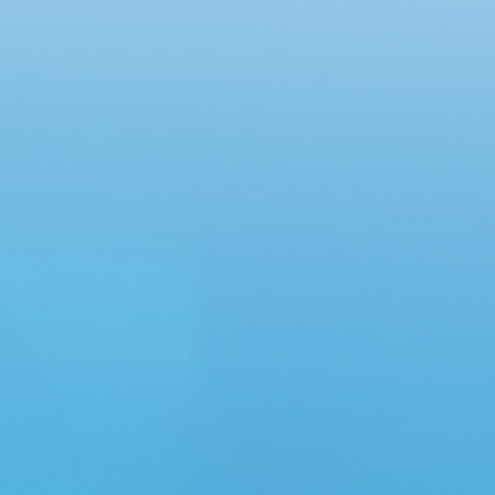
Phú Nhuận nay là phường Đức Nhuận, Tp. Hồ
Chí Minh theo quyết định trưng cầu giám
định số 4274/2024/QĐ-TCKĐGĐ ngày
25/11/2024 của tòa án nhân dân quận Phú
Nhuận nay (Nay là Tòa án nhân dân khu vực
5) -Tp. Hồ Chí Minh