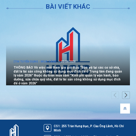
BÀI VIẾT KHÁC
[TIN TUYỂN DỤNG - MUA SẮM]
05/08/2026
THÔNG BÁO Về việc mời tham gia gói thầu “Bảo vệ tại các cơ sở nhà,
đất là tài sản công không sử dụng mục đích để ở Trung tâm đang quản
lý năm 2026” thuộc dự toán mua sắm “Kinh phí quản lý vận hành, bảo
dưỡng, sửa chữa quỹ nhà, đất là tài sản công không sử dụng mục đích
để ở năm 2026”
CS1: 255 Trần Hưng Đạo, P. Cầu Ông Lãnh, Hồ Chí
Minh