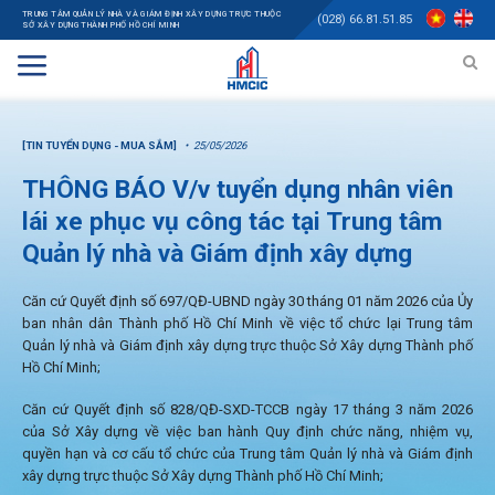
TRUNG TÂM QUẢN LÝ NHÀ VÀ GIÁM ĐỊNH XÂY DỰNG TRỰC THUỘC
(028) 66.81.51.85
SỞ XÂY DỰNG THÀNH PHỐ HỒ CHÍ MINH
[TIN TUYỂN DỤNG - MUA SẮM]
25/05/2026
THÔNG BÁO V/v tuyển dụng nhân viên
lái xe phục vụ công tác tại Trung tâm
Quản lý nhà và Giám định xây dựng
Căn cứ Quyết định số 697/QĐ-UBND ngày 30 tháng 01 năm 2026 của Ủy
ban nhân dân Thành phố Hồ Chí Minh về việc tổ chức lại Trung tâm
Quản lý nhà và Giám định xây dựng trực thuộc Sở Xây dựng Thành phố
Hồ Chí Minh;
Căn cứ Quyết định số 828/QĐ-SXD-TCCB ngày 17 tháng 3 năm 2026
của Sở Xây dựng về việc ban hành Quy định chức năng, nhiệm vụ,
quyền hạn và cơ cấu tổ chức của Trung tâm Quản lý nhà và Giám định
xây dựng trực thuộc Sở Xây dựng Thành phố Hồ Chí Minh;