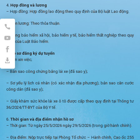
Hợp đồng và lương
– Hợp đồng: Hợp đồng lao động theo quy định của Bộ luật Lao động.
–
Tiền lương: Theo thỏa thuận.
– Đóng bảo hiểm xã hội, bảo hiểm y tế, bảo hiểm thất nghiệp theo quy
định của Luật Bảo hiểm.
Hồ sơ đăng ký dự tuyển
– Đơn xin việc;
– Bản sao công chứng bằng lái xe (đã sao y);
– Sơ yếu lý lịch cá nhân (có xác nhận địa phương); bản sao căn cước
công dân (đã sao y);
–
Giấy khám sức khỏe lái xe ô tô được cấp theo quy định tại
Thông tư
36/2024/TT-BYT của Bộ Y tế.
Thời gian và địa điểm nhận hồ sơ
– Thời gian: Từ ngày 25/5/2026 ngày 29/5/2026 (trong giờ hành chính).
– Địa điểm: Nộp trực tiếp tại Phòng Tổ chức – Hành chính, Cao ốc 255