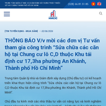
TRUNG TÂM QUẢN LÝ NHÀ VÀ GIÁM ĐỊNH XÂY DỰNG TRỰC THUỘC
(028) 66.81.51.85
SỞ XÂY DỰNG THÀNH PHỐ HỒ CHÍ MINH
[TIN TUYỂN DỤNG - MUA SẮM]
02/06/2026
THÔNG BÁO V/v mời các đơn vị Tư vấn
tham gia công trình “Sửa chữa các căn
hộ tại Chung cư lô C,D thuộc Khu tái
định cư 17,3ha phường An Khánh,
Thành phố Hồ Chí Minh”
Trung tâm Quản lý nhà và Giám định xây dựng (Chủ đầu tư) có kế hoạch
triển khai thực hiện công trình “Sửa chữa các căn hộ tại Chung cư lô
C,D thuộc Khu tái định cư 17,3ha phường An Khánh, Thành phố Hồ Chí
Minh”.
Chủ đầu tư kính mời các nhà thầu tư vấn có năng lực và kinh nghiệm