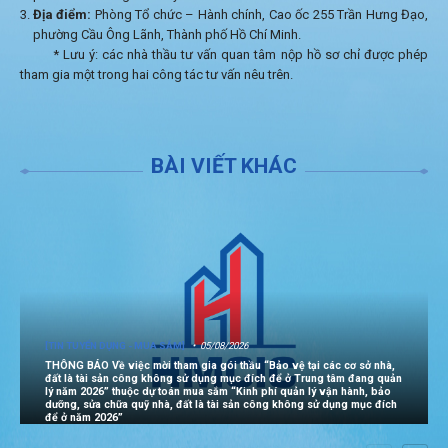
Địa điểm:
Phòng Tổ chức – Hành chính, Cao ốc 255 Trần Hưng Đạo,
phường Cầu Ông Lãnh, Thành phố Hồ Chí Minh.
* Lưu ý: các nhà thầu tư vấn quan tâm nộp hồ sơ chỉ được phép
tham gia một trong hai công tác tư vấn nêu trên.
BÀI VIẾT KHÁC
[TIN TUYỂN DỤNG - MUA SẮM]
05/08/2026
THÔNG BÁO Về việc mời tham gia gói thầu “Bảo vệ tại các cơ sở nhà,
đất là tài sản công không sử dụng mục đích để ở Trung tâm đang quản
lý năm 2026” thuộc dự toán mua sắm “Kinh phí quản lý vận hành, bảo
dưỡng, sửa chữa quỹ nhà, đất là tài sản công không sử dụng mục đích
để ở năm 2026”