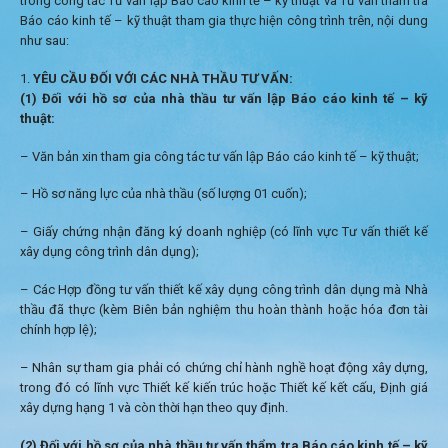
trong công tác Tư vấn lập Báo cáo kinh tế – kỹ thuật và Tư vấn thẩm tra
Báo cáo kinh tế – kỹ thuật tham gia thực hiện công trình trên, nội dung
như sau:
YÊU CẦU ĐỐI VỚI CÁC
NHÀ THẦU TƯ VẤN:
(1) Đối với hồ sơ của nhà thầu tư vấn lập Báo cáo kinh tế – kỹ
thuật:
– Văn bản xin tham gia công tác tư vấn lập Báo cáo kinh tế – kỹ thuật;
– Hồ sơ năng lực của nhà thầu (số lượng 01 cuốn);
– Giấy chứng nhận đăng ký doanh nghiệp (có lĩnh vực Tư vấn thiết kế
xây dụng công trình dân dụng);
– Các Hợp đồng tư vấn thiết kế xây dụng công trình dân dụng mà Nhà
thầu đã thực (kèm Biên bản nghiệm thu hoàn thành hoặc hóa đơn tài
chính hợp lệ);
– Nhân sự tham gia phải có chứng chỉ hành nghề hoạt động xây dựng,
trong đó có lĩnh vực Thiết kế kiến trúc hoặc Thiết kế kết cấu, Định giá
xây dựng hạng 1 và còn thời hạn theo quy định.
(2) Đối với hồ sơ của nhà thầu tư vấn thẩm tra Báo cáo kinh tế – kỹ