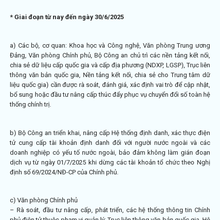
* Giai đoạn từ nay đến ngày 30/6/2025
a) Các bộ, cơ quan: Khoa học và Công nghệ, Văn phòng Trung ương
Đảng, Văn phòng Chính phủ, Bộ Công an chủ trì các nền tảng kết nối,
chia sẻ dữ liệu cấp quốc gia và cấp địa phương (NDXP, LGSP), Trục liên
thông văn bản quốc gia, Nền tảng kết nối, chia sẻ cho Trung tâm dữ
liệu quốc gia) cần được rà soát, đánh giá, xác định vai trò để cập nhật,
bổ sung hoặc đầu tư nâng cấp thúc đẩy phục vụ chuyển đổi số toàn hệ
thống chính trị.
b) Bộ Công an triển khai, nâng cấp Hệ thống định danh, xác thực điện
tử cung cấp tài khoản định danh đối với người nước ngoài và các
doanh nghiệp có yếu tố nước ngoài, bảo đảm không làm gián đoạn
dịch vụ từ ngày 01/7/2025 khi dừng các tài khoản tổ chức theo Nghị
định số
69/2024/NĐ-CP
của Chính phủ.
c) Văn phòng Chính phủ
– Rà soát, đầu tư nâng cấp, phát triển, các hệ thống thông tin Chính
phủ điện tử thuộc phạm vi quản lý: Trục liên thông văn bản quốc gia, Hệ