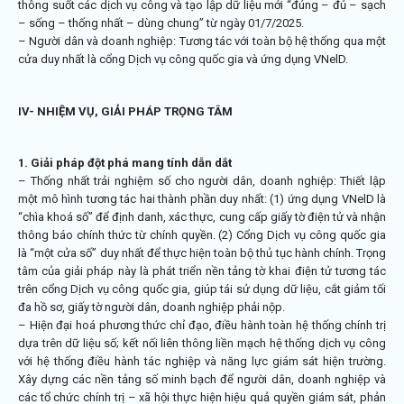
thông suốt các dịch vụ công và tạo lập dữ liệu mới “đúng – đủ – sạch
– sống – thống nhất – dùng chung” từ ngày 01/7/2025.
– Người dân và doanh nghiệp: Tương tác với toàn bộ hệ thống qua một
cửa duy nhất là cổng Dịch vụ công quốc gia và ứng dụng VNelD.
IV- NHIỆM VỤ, GIẢI PHÁP TRỌNG TÂM
1. Giải pháp đột phá mang tính dẫn dắt
– Thống nhất trải nghiệm số cho người dân, doanh nghiệp: Thiết lập
một mô hình tương tác hai thành phần duy nhất: (1) ứng dụng VNelD là
“chìa khoá số” để định danh, xác thực, cung cấp giấy tờ điện tử và nhận
thông báo chính thức từ chính quyền. (2) Cổng Dịch vụ công quốc gia
là “một cửa số” duy nhất để thực hiện toàn bộ thủ tục hành chính. Trọng
tâm của giải pháp này là phát triển nền tảng tờ khai điện tử tương tác
trên cổng Dịch vụ công quốc gia, giúp tái sử dụng dữ liệu, cắt giảm tối
đa hồ sơ, giấy tờ người dân, doanh nghiệp phải nộp.
– Hiện đại hoá phương thức chỉ đạo, điều hành toàn hệ thống chính trị
dựa trên dữ liệu số; kết nối liên thông liền mạch hệ thống dịch vụ công
với hệ thống điều hành tác nghiệp và năng lực giám sát hiện trường.
Xây dựng các nền tảng số minh bạch để người dân, doanh nghiệp và
các tổ chức chính trị – xã hội thực hiện hiệu quả quyền giám sát, phản