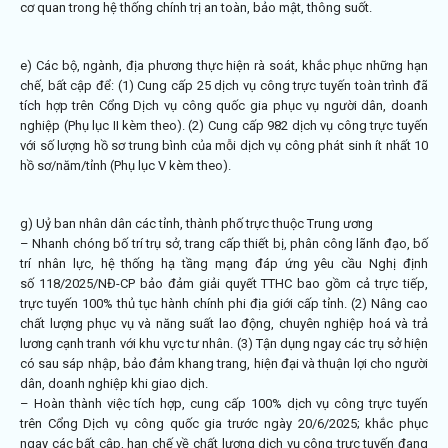
cơ quan trong hệ thống chính trị an toàn, bảo mật, thông suốt.
e) Các bộ, ngành, địa phương thực hiện rà soát, khắc phục những hạn
chế, bất cập để: (1) Cung cấp 25 dịch vụ công trực tuyến toàn trình đã
tích hợp trên Cổng Dịch vụ công quốc gia phục vụ người dân, doanh
nghiệp (Phụ lục II kèm theo). (2) Cung cấp 982 dịch vụ công trực tuyến
với số lượng hồ sơ trung bình của mỗi dịch vụ công phát sinh ít nhất 10
hồ sơ/năm/tỉnh (Phụ lục V kèm theo).
g) Uỷ ban nhân dân các tỉnh, thành phố trực thuộc Trung ương
– Nhanh chóng bố trí trụ sở, trang cấp thiết bị, phân công lãnh đạo, bố
trí nhân lực, hệ thống hạ tầng mạng đáp ứng yêu cầu Nghị định
số
118/2025/NĐ-CP
bảo đảm giải quyết TTHC bao gồm cả trực tiếp,
trực tuyến 100% thủ tục hành chính phi địa giới cấp tỉnh. (2) Nâng cao
chất lượng phục vụ và năng suất lao động, chuyên nghiệp hoá và trả
lương cạnh tranh với khu vực tư nhân. (3) Tận dụng ngay các trụ sở hiện
có sau sáp nhập, bảo đảm khang trang, hiện đại và thuận lợi cho người
dân, doanh nghiệp khi giao dịch.
– Hoàn thành việc tích hợp, cung cấp 100% dịch vụ công trực tuyến
trên Cổng Dịch vụ công quốc gia trước ngày 20/6/2025; khắc phục
ngay các bất cập, hạn chế về chất lượng dịch vụ công trực tuyến đang