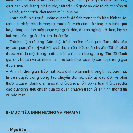
nhất trong toàn bộ hệ thống chính trị, từ Trung ương đến địa phương,
giữa các khối Đảng, Nhà nước, Mặt trận Tổ quốc và các tổ chức chính trị
– xã hội, tránh triển khai manh mún, cục bộ.
– Thực chất, hiệu quả: Chấm dứt triệt để tình trạng triển khai hình thức.
Mọi giải pháp phải hướng tới mục tiêu cuối cùng là nâng cao hiệu quả
hoạt động của bộ máy, phục vụ người dân, doanh nghiệp tốt hơn, lấy sự
hài lòng của người dân làm thước đo.
– Trách nhiệm rõ ràng: Gắn chặt trách nhiệm của người đứng đầu cấp
uỷ, cơ quan, đơn vị với kết quả thực hiện. Kết quả chuyển đổi số phải
được xem là một trong những tiêu chí quan trọng hàng đầu để đánh
giá, quy hoạch và bổ nhiệm cán bộ lãnh đạo, quản lý các cấp trong giai
đoạn mới.
– An ninh thông tin, bảo mật: Xác định rõ an ninh thông tin và bảo mật
là tiên quyết trong công tác chuyển đổi số. cấp uỷ các đơn vị phải
thường xuyên đánh giá, rà soát, chủ động phối hợp và tuân thủ tuyệt đối
các quy định, tiêu chuẩn của cơ quan chuyên trách về an ninh thông tin
và bảo mật.
II- MỤC TIÊU, ĐỊNH HƯỚNG VÀ PHẠM VI
1. Mục tiêu