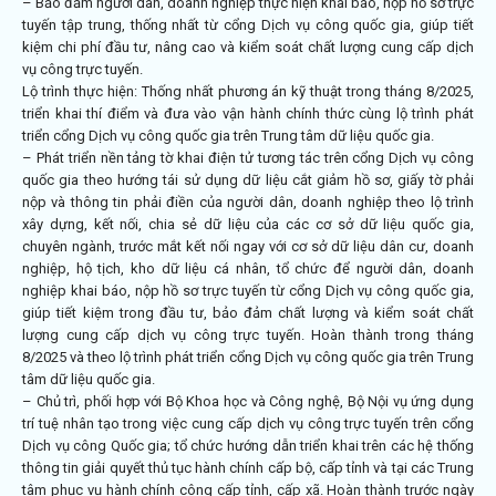
– Bảo đảm người dân, doanh nghiệp thực hiện khai báo, nộp hồ sơ trực
tuyến tập trung, thống nhất từ cổng Dịch vụ công quốc gia, giúp tiết
kiệm chi phí đầu tư, nâng cao và kiểm soát chất lượng cung cấp dịch
vụ công trực tuyến.
Lộ trình thực hiện: Thống nhất phương án kỹ thuật trong tháng 8/2025,
triển khai thí điểm và đưa vào vận hành chính thức cùng lộ trình phát
triển cổng Dịch vụ công quốc gia trên Trung tâm dữ liệu quốc gia.
– Phát triển nền tảng tờ khai điện tử tương tác trên cổng Dịch vụ công
quốc gia theo hướng tái sử dụng dữ liệu cắt giảm hồ sơ, giấy tờ phải
nộp và thông tin phải điền của người dân, doanh nghiệp theo lộ trình
xây dựng, kết nối, chia sẻ dữ liệu của các cơ sở dữ liệu quốc gia,
chuyên ngành, trước mắt kết nối ngay với cơ sở dữ liệu dân cư, doanh
nghiệp, hộ tịch, kho dữ liệu cá nhân, tổ chức để người dân, doanh
nghiệp khai báo, nộp hồ sơ trực tuyến từ cổng Dịch vụ công quốc gia,
giúp tiết kiệm trong đầu tư, bảo đảm chất lượng và kiểm soát chất
lượng cung cấp dịch vụ công trực tuyến. Hoàn thành trong tháng
8/2025 và theo lộ trình phát triển cổng Dịch vụ công quốc gia trên Trung
tâm dữ liệu quốc gia.
– Chủ trì, phối hợp với Bộ Khoa học và Công nghệ, Bộ Nội vụ ứng dụng
trí tuệ nhân tạo trong việc cung cấp dịch vụ công trực tuyến trên cổng
Dịch vụ công Quốc gia; tổ chức hướng dẫn triển khai trên các hệ thống
thông tin giải quyết thủ tục hành chính cấp bộ, cấp tỉnh và tại các Trung
tâm phục vụ hành chính công cấp tỉnh, cấp xã. Hoàn thành trước ngày