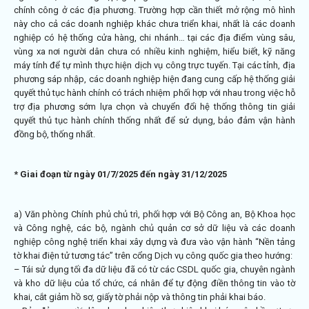
chính công ở các địa phương. Trường hợp cần thiết mở rộng mô hình
này cho cả các doanh nghiệp khác chưa triển khai, nhất là các doanh
nghiệp có hệ thống cửa hàng, chi nhánh… tại các địa điểm vùng sâu,
vùng xa nơi người dân chưa có nhiều kinh nghiệm, hiểu biết, kỹ năng
máy tính để tự mình thực hiện dịch vụ công trực tuyến. Tại các tỉnh, địa
phương sáp nhập, các doanh nghiệp hiện đang cung cấp hệ thống giải
quyết thủ tục hành chính có trách nhiệm phối hợp với nhau trong việc hỗ
trợ địa phương sớm lựa chọn và chuyển đổi hệ thống thông tin giải
quyết thủ tục hành chính thống nhất để sử dụng, bảo đảm vận hành
đồng bộ, thống nhất.
* Giai đoạn từ ngày 01/7/2025 đến ngày 31/12/2025
a) Văn phòng Chính phủ chủ trì, phối hợp với Bộ Công an, Bộ Khoa học
và Công nghệ, các bộ, ngành chủ quản cơ sở dữ liệu và các doanh
nghiệp công nghệ triển khai xây dựng và đưa vào vận hành “Nền tảng
tờ khai điện tử tương tác” trên cổng Dịch vụ công quốc gia theo hướng:
– Tái sử dụng tối đa dữ liệu đã có từ các CSDL quốc gia, chuyên ngành
và kho dữ liệu của tổ chức, cá nhân để tự động điền thông tin vào tờ
khai, cắt giảm hồ sơ, giấy tờ phải nộp và thông tin phải khai báo.