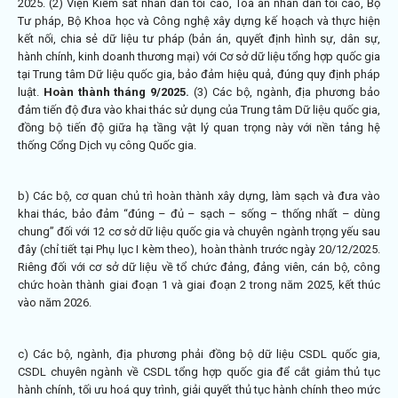
2025. (2) Viện Kiểm sát nhân dân tối cao, Toà án nhân dân tối cao, Bộ
Tư pháp, Bộ Khoa học và Công nghệ xây dựng kế hoạch và thực hiện
kết nối, chia sẻ dữ liệu tư pháp (bản án, quyết định hình sự, dân sự,
hành chính, kinh doanh thương mại) với Cơ sở dữ liệu tổng hợp quốc gia
tại Trung tâm Dữ liệu quốc gia, bảo đảm hiệu quả, đúng quy định pháp
luật.
Hoàn thành tháng 9/2025.
(3) Các bộ, ngành, địa phương bảo
đảm tiến độ đưa vào khai thác sử dụng của Trung tâm Dữ liệu quốc gia,
đồng bộ tiến độ giữa hạ tầng vật lý quan trọng này với nền tảng hệ
thống Cổng Dịch vụ công Quốc gia.
b) Các bộ, cơ quan chủ trì hoàn thành xây dựng, làm sạch và đưa vào
khai thác, bảo đảm “đúng – đủ – sạch – sống – thống nhất – dùng
chung” đối với 12 cơ sở dữ liệu quốc gia và chuyên ngành trọng yếu sau
đây (chỉ tiết tại Phụ lục I kèm theo), hoàn thành trước ngày 20/12/2025.
Riêng đối với cơ sở dữ liệu về tổ chức đảng, đảng viên, cán bộ, công
chức hoàn thành giai đoạn 1 và giai đoạn 2 trong năm 2025, kết thúc
vào năm 2026.
c) Các bộ, ngành, địa phương phải đồng bộ dữ liệu CSDL quốc gia,
CSDL chuyên ngành về CSDL tổng hợp quốc gia để cắt giảm thủ tục
hành chính, tối ưu hoá quy trình, giải quyết thủ tục hành chính theo mức