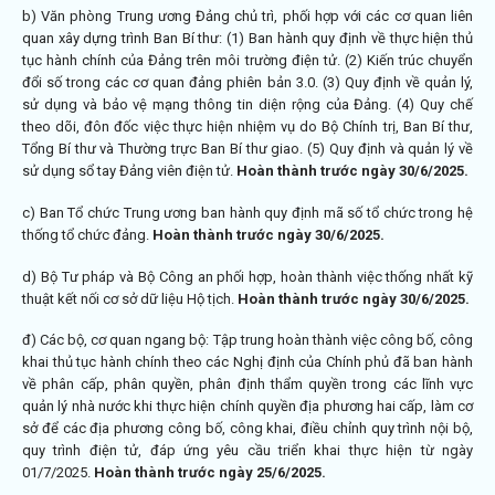
b) Văn phòng Trung ương Đảng chủ trì, phối hợp với các cơ quan liên
quan xây dựng trình Ban Bí thư: (1) Ban hành quy định về thực hiện thủ
tục hành chính của Đảng trên môi trường điện tử. (2) Kiến trúc chuyển
đổi số trong các cơ quan đảng phiên bản 3.0. (3) Quy định về quản lý,
sử dụng và bảo vệ mạng thông tin diện rộng của Đảng. (4) Quy chế
theo dõi, đôn đốc việc thực hiện nhiệm vụ do Bộ Chính trị, Ban Bí thư,
Tổng Bí thư và Thường trực Ban Bí thư giao. (5) Quy định và quản lý về
sử dụng sổ tay Đảng viên điện tử.
Hoàn thành trước ngày 30/6/2025.
c) Ban Tổ chức Trung ương ban hành quy định mã số tổ chức trong hệ
thống tổ chức đảng.
Hoàn thành trước ngày 30/6/2025.
d) Bộ Tư pháp và Bộ Công an phối hợp, hoàn thành việc thống nhất kỹ
thuật kết nối cơ sở dữ liệu Hộ tịch.
Hoàn thành trước ngày 30/6/2025.
đ) Các bộ, cơ quan ngang bộ: Tập trung hoàn thành việc công bố, công
khai thủ tục hành chính theo các Nghị định của Chính phủ đã ban hành
về phân cấp, phân quyền, phân định thẩm quyền trong các lĩnh vực
quản lý nhà nước khi thực hiện chính quyền địa phương hai cấp, làm cơ
sở để các địa phương công bố, công khai, điều chỉnh quy trình nội bộ,
quy trình điện tử, đáp ứng yêu cầu triển khai thực hiện từ ngày
01/7/2025.
Hoàn thành trước ngày 25/6/2025.