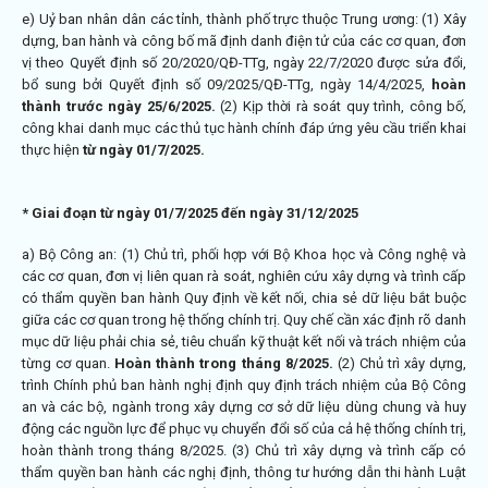
e) Uỷ ban nhân dân các tỉnh, thành phố trực thuộc Trung ương: (1) Xây
dựng, ban hành và công bố mã định danh điện tử của các cơ quan, đơn
vị theo Quyết định số
20/2020/QĐ-TTg
, ngày 22/7/2020 được sửa đổi,
bổ sung bởi Quyết định số
09/2025/QĐ-TTg
, ngày 14/4/2025,
hoàn
thành trước ngày 25/6/2025.
(2) Kịp thời rà soát quy trình, công bố,
công khai danh mục các thủ tục hành chính đáp ứng yêu cầu triển khai
thực hiện
từ ngày 01/7/2025.
* Giai đoạn từ ngày 01/7/2025 đến ngày 31/12/2025
a) Bộ Công an: (1) Chủ trì, phối hợp với Bộ Khoa học và Công nghệ và
các cơ quan, đơn vị liên quan rà soát, nghiên cứu xây dựng và trình cấp
có thẩm quyền ban hành Quy định về kết nối, chia sẻ dữ liệu bắt buộc
giữa các cơ quan trong hệ thống chính trị. Quy chế cần xác định rõ danh
mục dữ liệu phải chia sẻ, tiêu chuẩn kỹ thuật kết nối và trách nhiệm của
từng cơ quan.
Hoàn thành trong tháng 8/2025.
(2) Chủ trì xây dựng,
trình Chính phủ ban hành nghị định quy định trách nhiệm của Bộ Công
an và các bộ, ngành trong xây dựng cơ sở dữ liệu dùng chung và huy
động các nguồn lực để phục vụ chuyển đổi số của cả hệ thống chính trị,
hoàn thành trong tháng 8/2025. (3) Chủ trì xây dựng và trình cấp có
thẩm quyền ban hành các nghị định, thông tư hướng dẫn thi hành Luật