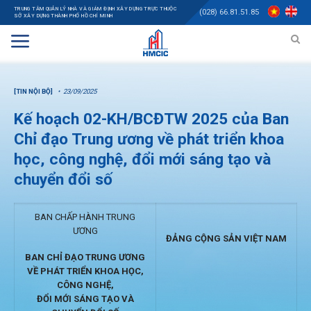
TRUNG TÂM QUẢN LÝ NHÀ VÀ GIÁM ĐỊNH XÂY DỰNG TRỰC THUỘC
(028) 66.81.51.85
SỞ XÂY DỰNG THÀNH PHỐ HỒ CHÍ MINH
[TIN NỘI BỘ]
23/09/2025
Kế hoạch 02-KH/BCĐTW 2025 của Ban
Chỉ đạo Trung ương về phát triển khoa
học, công nghệ, đổi mới sáng tạo và
chuyển đổi số
BAN CHẤP HÀNH TRUNG
ƯƠNG
ĐẢNG CỘNG SẢN VIỆT NAM
BAN CHỈ ĐẠO TRUNG ƯƠNG
VỀ PHÁT TRIỂN KHOA HỌC,
CÔNG NGHỆ,
ĐỔI MỚI SÁNG TẠO VÀ