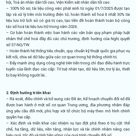
hội, Toà án nhân dân tối cao, Viện Kiểm sát nhân dân tối cao.
– 100% hồ sơ, tài liệu công việc phát sinh từ ngày 01/7/2025 được tạo
lập và xử lý trên môi trường điện tử; hoàn thành số hoá ít nhất 30% tài
liệu lưu trữ lịch sử có giá trị cao, tạo tiền đề hoàn thành toàn bộ công
tác số hoá tài liệu lưu trữ trong năm 2026.
– Cơ bản hoàn thành việc ban hành các văn bản quy phạm pháp luật
nhằm thể chế hoá đầy đủ các chủ trương, định hướng của Nghị quyết
số
57-NQ/TW
.
– Hoàn thành hệ thống tiêu chuẩn, quy chuẩn kỹ thuật quốc gia phục vụ
kết nối, chia sẻ dữ liệu giữa các cơ quan trong hệ thống chính trị.
– Đẩy mạnh ứng dụng công nghệ tiên tiến trong chỉ đạo điều hành trực
tuyến của lãnh đạo các cấp: Trí tuệ nhân tạo, dữ liệu lớn, trợ lý ảo, thiết
bị bay không người lái…
2. Định hướng triển khai
– Rà soát, điều chỉnh và bổ sung các Đề án, Kế hoạch chuyển đổi số đã
được ban hành ở một số cơ quan Trung ương, địa phương nhằm đáp
ứng yêu cầu đổi mới, phù hợp với tổ chức bộ máy theo mô hình chính
quyền hai cấp.
– Xác định và triển khai các nhiệm vụ tạo đột phá theo 6 trụ cột: thể
chế, hạ tầng, dữ liệu, nền tảng, nhân lực và tài chính nhằm nâng cao
hiệu quả, tốc độ và tính bền vững của quá trình chuyển đổi số.