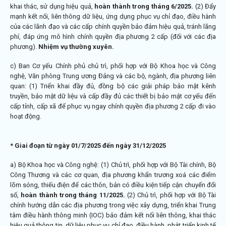
khai thác, sử dụng hiệu quả,
hoàn thành trong tháng 6/2025.
(2) Đẩy
mạnh kết nối, liên thông dữ liệu, ứng dụng phục vụ chỉ đạo, điều hành
của các lãnh đạo và các cấp chính quyền bảo đảm hiệu quả, tránh lãng
phí, đáp ứng mô hình chính quyền địa phương 2 cấp (đối với các địa
phương).
Nhiệm vụ thường xuyên.
c) Ban Cơ yếu Chính phủ chủ trì, phối hợp với Bộ Khoa học và Công
nghệ, Văn phòng Trung ương Đảng và các bộ, ngành, địa phương liên
quan: (1) Triển khai đầy đủ, đồng bộ các giải pháp bảo mật kênh
truyền, bảo mật dữ liệu và cấp đầy đủ các thiết bị bảo mật cơ yếu đến
cấp tỉnh, cấp xã để phục vụ ngay chính quyền địa phương 2 cấp đi vào
hoạt động.
*
Giai đoạn từ ngày 01/7/2025 đến ngày 31/12/2025
a) Bộ Khoa học và Công nghệ: (1) Chủ trì, phối hợp với Bộ Tài chính, Bộ
Công Thương và các cơ quan, địa phương khẩn trương xoá các điểm
lõm sóng, thiếu điện để các thôn, bản có điều kiện tiếp cận chuyển đổi
số,
hoàn thành trong tháng 11/2025.
(2) Chủ trì, phối hợp với Bộ Tài
chính hướng dẫn các địa phương trong việc xây dựng, triển khai Trung
tâm điều hành thông minh (IOC) bảo đảm kết nối liên thông, khai thác
hiệu quả thông tin, dữ liệu phục vụ chỉ đạo, điều hành, phát triển kinh tế