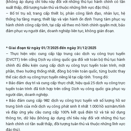
(không áp dụng chỉ tiêu này đối với những thủ tục hành chính có tần
suất thấp, đối tượng tuân thủ và thuộc những lĩnh vực đặc thù).
– Bố trí trụ sở, trang cấp thiết bị, phân công lãnh đạo, nhân lực, hệ
thống hạ tầng mạng; thiết lập và vận hành ổn định Trung tâm phục vụ
hành chính công cấp tỉnh, tại cấp xã theo mô hình chính quyền mới, bảo
đảm phục vụ người dân, doanh nghiệp liên tục, không gián đoạn.
* Giai đoạn từ ngày 01/7/2025 đến ngày 31/12/2025
– Thực hiện việc cung cấp tập trung các dịch vụ công trực tuyến
(DVCTT) trên cổng Dịch vụ công quốc gia đối với toàn bộ thủ tục hành
chính đủ điều kiện cung cấp dịch vụ công trực tuyến toàn trình, một
phần, theo hướng thống nhất, đồng bộ trên toàn quốc, từng bước thay
thế các dịch vụ công trực tuyến riêng lẻ tại cấp tỉnh. Trong đó:
+ Bảo đảm duy trì và cung cấp thực chất, hiệu quả 25 dịch vụ công trực
tuyến toàn trình đã tích hợp trên cổng Dịch vụ công quốc gia phục vụ
người dân, doanh nghiệp.
+ Bảo đảm cung cấp 982 dịch vụ công trực tuyến với số lượng hồ sơ
trung bình của mỗi dịch vụ công phát sinh ít nhất 1.000 hồ sơ/năm/tỉnh
và đáp ứng yêu cầu cung cấp 100% kết quả điện tử và tái sử dụng
thông tin, dữ liệu (không áp dụng chỉ tiêu này đổi với những thủ tục
hành chính có tần suất thấp, đồi tượng tuân thủ và thuộc những lĩnh vực
đặc thù).