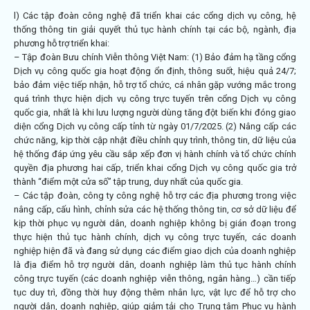
l) Các tập đoàn công nghệ đã triển khai các cổng dịch vụ công, hệ
thống thông tin giải quyết thủ tục hành chính tại các bộ, ngành, địa
phương hỗ trợ triển khai:
– Tập đoàn Bưu chính Viễn thông Việt Nam: (1) Bảo đảm hạ tầng cổng
Dịch vụ công quốc gia hoạt động ổn định, thông suốt, hiệu quả 24/7;
bảo đảm việc tiếp nhận, hỗ trợ tổ chức, cá nhân gặp vướng mắc trong
quá trình thực hiện dịch vụ công trực tuyến trên cổng Dịch vụ công
quốc gia, nhất là khi lưu lượng người dùng tăng đột biến khi đóng giao
diện cổng Dịch vụ công cấp tỉnh từ ngày 01/7/2025. (2) Nâng cấp các
chức năng, kịp thời cập nhật điều chỉnh quy trình, thông tin, dữ liệu của
hệ thống đáp ứng yêu cầu sắp xếp đơn vị hành chính và tổ chức chính
quyền địa phương hai cấp, triển khai cổng Dịch vụ công quốc gia trở
thành “điểm một cửa số” tập trung, duy nhất của quốc gia.
– Các tập đoàn, công ty công nghệ hỗ trợ các địa phương trong việc
nâng cấp, cấu hình, chỉnh sửa các hệ thống thông tin, cơ sở dữ liệu để
kịp thời phục vụ người dân, doanh nghiệp không bị gián đoạn trong
thực hiện thủ tục hành chính, dịch vụ công trực tuyến, các doanh
nghiệp hiện đã và đang sử dụng các điểm giao dịch của doanh nghiệp
là địa điểm hỗ trợ người dân, doanh nghiệp làm thủ tục hành chính
công trực tuyến (các doanh nghiệp viễn thông, ngân hàng…) cần tiếp
tục duy trì, đồng thời huy động thêm nhân lực, vật lực để hỗ trợ cho
người dân, doanh nghiệp, giúp giảm tải cho Trung tâm Phục vụ hành