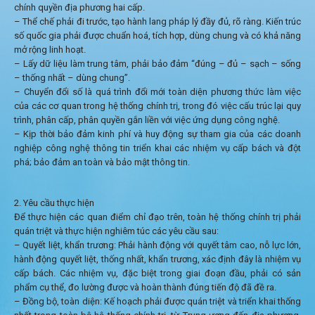
chính quyền địa phương hai cấp.
– Thể chế phải đi trước, tạo hành lang pháp lý đầy đủ, rõ ràng. Kiến trúc
số quốc gia phải được chuẩn hoá, tích hợp, dùng chung và có khả năng
mở rộng linh hoạt.
– Lấy dữ liệu làm trung tâm, phải bảo đảm “đúng – đủ – sạch – sống
– thống nhất – dùng chung”.
– Chuyển đổi số là quá trình đổi mới toàn diện phương thức làm việc
của các cơ quan trong hệ thống chính trị, trong đó việc cấu trúc lại quy
trình, phân cấp, phân quyền gắn liền với việc ứng dụng công nghệ.
– Kịp thời bảo đảm kinh phí và huy động sự tham gia của các doanh
nghiệp công nghệ thông tin triển khai các nhiệm vụ cấp bách và đột
phá; bảo đảm an toàn và bảo mật thông tin.
2. Yêu cầu thực hiện
Để thực hiện các quan điểm chỉ đạo trên, toàn hệ thống chính trị phải
quán triệt và thực hiện nghiêm túc các yêu cầu sau:
– Quyết liệt, khẩn trương: Phải hành động với quyết tâm cao, nỗ lực lớn,
hành động quyết liệt, thống nhất, khẩn trương, xác định đây là nhiệm vụ
cấp bách. Các nhiệm vụ, đặc biệt trong giai đoạn đầu, phải có sản
phẩm cụ thể, đo lường được và hoàn thành đúng tiến độ đã đề ra.
– Đồng bộ, toàn diện: Kế hoạch phải được quán triệt và triển khai thống