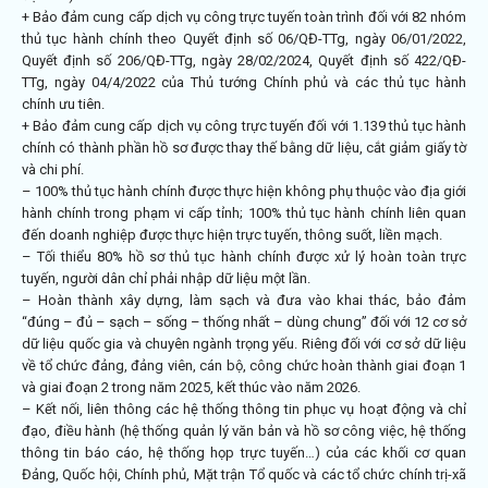
+ Bảo đảm cung cấp dịch vụ công trực tuyến toàn trình đối với 82 nhóm
thủ tục hành chính theo Quyết định số
06/QĐ-TTg
, ngày 06/01/2022,
Quyết định số
206/QĐ-TTg
, ngày 28/02/2024, Quyết định số
422/QĐ-
TTg
, ngày 04/4/2022 của Thủ tướng Chính phủ và các thủ tục hành
chính ưu tiên.
+ Bảo đảm cung cấp dịch vụ công trực tuyến đối với 1.139 thủ tục hành
chính có thành phần hồ sơ được thay thế bằng dữ liệu, cắt giảm giấy tờ
và chi phí.
– 100% thủ tục hành chính được thực hiện không phụ thuộc vào địa giới
hành chính trong phạm vi cấp tỉnh; 100% thủ tục hành chính liên quan
đến doanh nghiệp được thực hiện trực tuyến, thông suốt, liền mạch.
– Tối thiểu 80% hồ sơ thủ tục hành chính được xử lý hoàn toàn trực
tuyến, người dân chỉ phải nhập dữ liệu một lần.
– Hoàn thành xây dựng, làm sạch và đưa vào khai thác, bảo đảm
“đúng – đủ – sạch – sống – thống nhất – dùng chung” đối với 12 cơ sở
dữ liệu quốc gia và chuyên ngành trọng yếu. Riêng đối với cơ sở dữ liệu
về tổ chức đảng, đảng viên, cán bộ, công chức hoàn thành giai đoạn 1
và giai đoạn 2 trong năm 2025, kết thúc vào năm 2026.
– Kết nối, liên thông các hệ thống thông tin phục vụ hoạt động và chỉ
đạo, điều hành (hệ thống quản lý văn bản và hồ sơ công việc, hệ thống
thông tin báo cáo, hệ thống họp trực tuyến…) của các khối cơ quan
Đảng, Quốc hội, Chính phủ, Mặt trận Tổ quốc và các tổ chức chính trị-xã