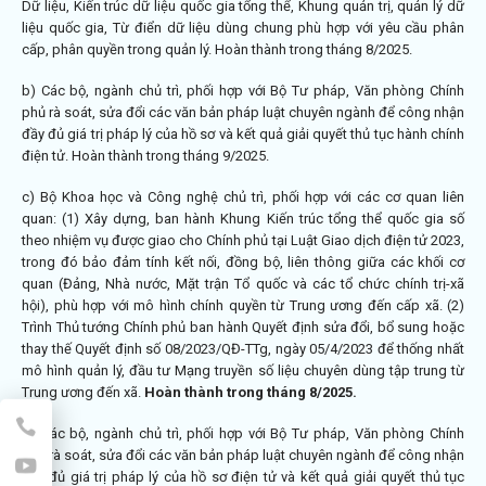
Dữ liệu, Kiến trúc dữ liệu quốc gia tổng thể, Khung quản trị, quản lý dữ
liệu quốc gia, Từ điển dữ liệu dùng chung phù hợp với yêu cầu phân
cấp, phân quyền trong quản lý. Hoàn thành trong tháng 8/2025.
b) Các bộ, ngành chủ trì, phối hợp với Bộ Tư pháp, Văn phòng Chính
phủ rà soát, sửa đổi các văn bản pháp luật chuyên ngành để công nhận
đầy đủ giá trị pháp lý của hồ sơ và kết quả giải quyết thủ tục hành chính
điện tử. Hoàn thành trong tháng 9/2025.
c) Bộ Khoa học và Công nghệ chủ trì, phối hợp với các cơ quan liên
quan: (1) Xây dựng, ban hành Khung Kiến trúc tổng thể quốc gia số
theo nhiệm vụ được giao cho Chính phủ tại Luật Giao dịch điện tử 2023,
trong đó bảo đảm tính kết nối, đồng bộ, liên thông giữa các khối cơ
quan (Đảng, Nhà nước, Mặt trận Tổ quốc và các tổ chức chính trị-xã
hội), phù hợp với mô hình chính quyền từ Trung ương đến cấp xã. (2)
Trình Thủ tướng Chính phủ ban hành Quyết định sửa đổi, bổ sung hoặc
thay thế Quyết định số
08/2023/QĐ-TTg
, ngày 05/4/2023 để thống nhất
mô hình quản lý, đầu tư Mạng truyền số liệu chuyên dùng tập trung từ
Trung ương đến xã.
Hoàn thành trong tháng 8/2025.
d) Các bộ, ngành chủ trì, phối hợp với Bộ Tư pháp, Văn phòng Chính
phủ rà soát, sửa đổi các văn bản pháp luật chuyên ngành để công nhận
đầy đủ giá trị pháp lý của hồ sơ điện tử và kết quả giải quyết thủ tục