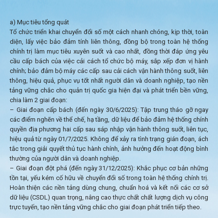
a) Mục tiêu tổng quát
Tổ chức triển khai chuyển đổi số một cách nhanh chóng, kịp thời, toàn
diện, lấy việc bảo đảm tính liên thông, đồng bộ trong toàn hệ thống
chính trị làm mục tiêu xuyên suốt và cao nhất, đồng thời đáp ứng yêu
cầu cấp bách của việc cải cách tổ chức bộ máy, sắp xếp đơn vị hành
chính; bảo đảm bộ máy các cấp sau cải cách vận hành thông suốt, liên
thông, hiệu quả, phục vụ tốt nhất người dân và doanh nghiệp, tạo nền
tảng vững chắc cho quản trị quốc gia hiện đại và phát triển bền vững,
chia làm 2 giai đoạn:
– Giai đoạn cấp bách (đến ngày 30/6/2025): Tập trung tháo gỡ ngay
các điểm nghẽn về thể chế, hạ tầng, dữ liệu để bảo đảm hệ thống chính
quyền địa phương hai cấp sau sáp nhập vận hành thông suốt, liên tục,
hiệu quả từ ngày 01/7/2025. Không để xảy ra tình trạng gián đoạn, ách
tắc trong giải quyết thủ tục hành chính, ảnh hưởng đến hoạt động bình
thường của người dân và doanh nghiệp.
– Giai đoạn đột phá (đến ngày 31/12/2025): Khắc phục cơ bản những
tồn tại, yếu kém cố hữu về chuyển đổi số trong toàn hệ thống chính trị.
Hoàn thiện các nền tảng dùng chung, chuẩn hoá và kết nối các cơ sở
dữ liệu (CSDL) quan trọng, nâng cao thực chất chất lượng dịch vụ công
trực tuyến, tạo nền tảng vững chắc cho giai đoạn phát triển tiếp theo.