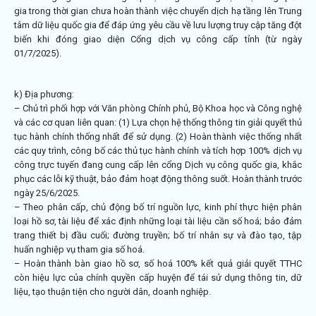
gia trong thời gian chưa hoàn thành việc chuyển dịch hạ tầng lên Trung
tâm dữ liệu quốc gia để đáp ứng yêu cầu về lưu lượng truy cập tăng đột
biến khi đóng giao diện Cổng dịch vụ công cấp tỉnh (từ ngày
01/7/2025).
k) Địa phương:
– Chủ trì phối hợp với Văn phòng Chính phủ, Bộ Khoa học và Công nghệ
và các cơ quan liên quan: (1) Lựa chọn hệ thống thông tin giải quyết thủ
tục hành chính thống nhất để sử dụng. (2) Hoàn thành việc thống nhất
các quy trình, công bố các thủ tục hành chính và tích hợp 100% dịch vụ
công trực tuyến đang cung cấp lên cổng Dịch vụ công quốc gia, khắc
phục các lỗi kỹ thuật, bảo đảm hoạt động thông suốt. Hoàn thành trước
ngày 25/6/2025.
– Theo phân cấp, chủ động bố trí nguồn lực, kinh phí thực hiện phân
loại hồ sơ, tài liệu để xác định những loại tài liệu cần số hoá; bảo đảm
trang thiết bị đầu cuối; đường truyền; bố trí nhân sự và đào tạo, tập
huấn nghiệp vụ tham gia số hoá.
– Hoàn thành bàn giao hồ sơ, số hoá 100% kết quả giải quyết TTHC
còn hiệu lực của chính quyền cấp huyện để tái sử dụng thông tin, dữ
liệu, tạo thuận tiện cho người dân, doanh nghiệp.