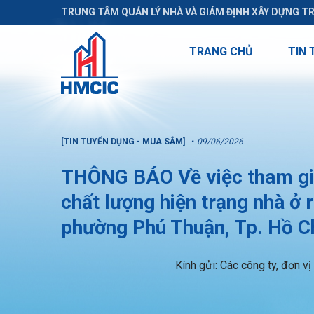
TRUNG TÂM QUẢN LÝ NHÀ VÀ GIÁM ĐỊNH XÂY DỰNG T
TRANG CHỦ
TIN 
[TIN TUYỂN DỤNG - MUA SẮM]
09/06/2026
THÔNG BÁO Về việc tham gia
chất lượng hiện trạng nhà ở 
phường Phú Thuận, Tp. Hồ C
Kính gửi: Các công ty, đơn v