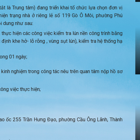
ắt là Trung tâm) đang triển khai tổ chức lựa chọn đơn vị
 hiện trạng nhà ở riêng lẻ số 119 Gò Ô Môi, phường Phú
ội dung như sau:
 thực hiện các công việc kiểm tra lún nền công trình bằng
ịnh khe hở- lỗ rỗng , vùng sụt lún), kiểm tra hệ thống hạ
ong 01 ngày;
 kinh nghiệm trong công tác nêu trên quan tâm nộp hồ sơ
ông việc thực hiện;
 Cao ốc 255 Trần Hưng Đạo, phường Cầu Ông Lãnh, Thành