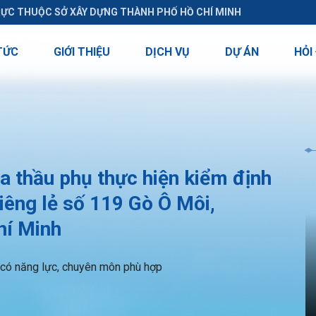
RỰC THUỘC SỞ XÂY DỰNG THÀNH PHỐ HỒ CHÍ MINH
TỨC
GIỚI THIỆU
DỊCH VỤ
DỰ ÁN
HỎI
 thầu phụ thực hiện kiểm định
riêng lẻ số 119 Gò Ô Môi,
hí Minh
ị có năng lực, chuyên môn phù hợp