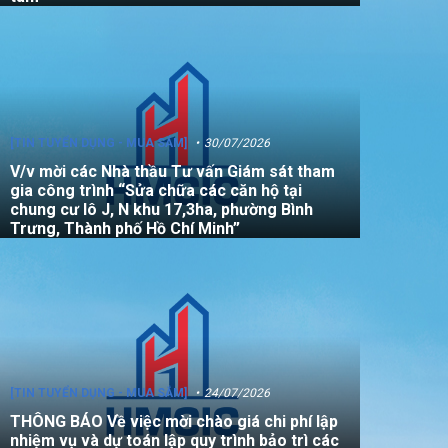
[TIN TUYỂN DỤNG - MUA SẮM]
30/07/2026
V/v mời các Nhà thầu Tư vấn Giám sát tham
gia công trình “Sửa chữa các căn hộ tại
chung cư lô J, N khu 17,3ha, phường Bình
Trưng, Thành phố Hồ Chí Minh”
[TIN TUYỂN DỤNG - MUA SẮM]
24/07/2026
THÔNG BÁO Về việc mời chào giá chi phí lập
nhiệm vụ và dự toán lập quy trình bảo trì các