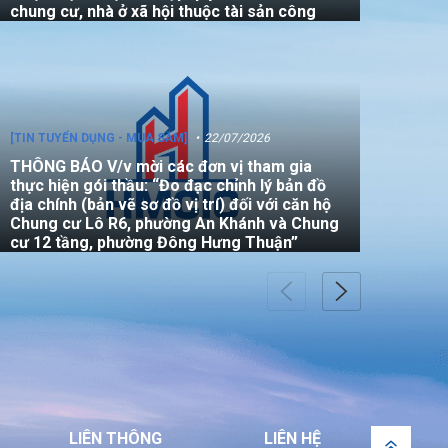
chung cư, nhà ở xã hội thuộc tài sản công
[TIN TUYỂN DỤNG - MUA SẮM]
22/07/2026
THÔNG BÁO V/v mời các đơn vị tham gia
thực hiện gói thầu: “Đo đạc chỉnh lý bản đồ
địa chính (bản vẽ sơ đồ vị trí) đối với căn hộ
Chung cư Lô R6, phường An Khánh và Chung
cư 12 tầng, phường Đông Hưng Thuận”
[TIN TUYỂN DỤNG - MUA SẮM]
22/07/2026
THÔNG BÁO Về việc tham gia thầu phụ thực
hiện giám định chất lượng công trình tại địa
chỉ số 10/7 Nguyễn Văn Đậu, phường 5 quậm
LIÊN THÔNG
LIÊN HỆ