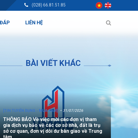
(028) 66.81.51.85
 ĐÁP
LIÊN HỆ
BÀI VIẾT KHÁC
[TIN TUYỂN DỤNG - MUA SẮM]
31/07/2026
THÔNG BÁO Về việc mời các đơn vị tham
gia dịch vụ bảo vệ các cơ sở nhà, đất là trụ
sở cơ quan, đơn vị dôi dư bàn giao về Trung
tâm