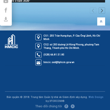
để ở năm 2026”
CS1: 255 Trần Hưng Đạo, P. Cầu Ông Lãnh, Hồ Chí
Minh
CS2: số 203 đường Lê Hồng Phong, phường Tam
Thắng, Thành phố Hồ Chí Minh.
(028) 66.81.51.85
hmcic.sxd@tphcm.gov.vn
Bản quyền © 2018. Trung tâm Quản lý nhà và Giám định xây dựng.
Web Design
by 3FORCOM®
Theo dõi chúng tôi