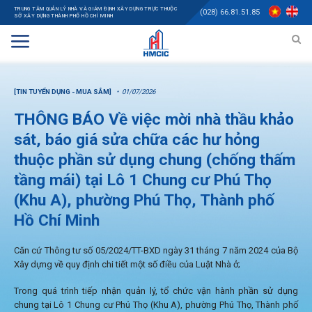
TRUNG TÂM QUẢN LÝ NHÀ VÀ GIÁM ĐỊNH XÂY DỰNG TRỰC THUỘC
(028) 66.81.51.85
SỞ XÂY DỰNG THÀNH PHỐ HỒ CHÍ MINH
[TIN TUYỂN DỤNG - MUA SẮM]
01/07/2026
THÔNG BÁO Về việc mời nhà thầu khảo
sát, báo giá sửa chữa các hư hỏng
thuộc phần sử dụng chung (chống thấm
tầng mái) tại Lô 1 Chung cư Phú Thọ
(Khu A), phường Phú Thọ, Thành phố
Hồ Chí Minh
Căn cứ Thông tư số 05/2024/TT-BXD ngày 31 tháng 7 năm 2024 của Bộ
Xây dựng về quy định chi tiết một số điều của Luật Nhà ở;
Trong quá trình tiếp nhận quản lý, tổ chức vận hành phần sử dụng
chung tại Lô 1 Chung cư Phú Thọ (Khu A), phường Phú Thọ, Thành phố