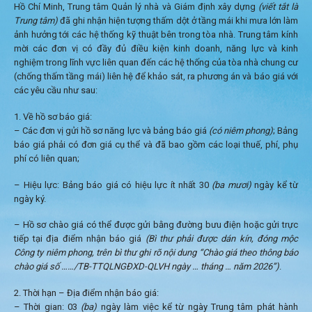
Hồ Chí Minh, Trung tâm Quản lý nhà và Giám định xây dựng
(viết tắt là
Trung tâm)
đã ghi nhận hiện tượng thấm dột ở tầng mái khi mưa lớn làm
ảnh hưởng tới các hệ thống kỹ thuật bên trong tòa nhà. Trung tâm kính
mời các đơn vị có đầy đủ điều kiện kinh doanh, năng lực và kinh
nghiệm trong lĩnh vực liên quan đến các hệ thống của tòa nhà chung cư
(chống thấm tầng mái) liên hệ để khảo sát, ra phương án và báo giá với
các yêu cầu như sau:
Về hồ sơ báo giá:
– Các đơn vị gửi hồ sơ năng lực và bảng báo giá
(có niêm phong)
; Bảng
báo giá phải có đơn giá cụ thể và đã bao gồm các loại thuế, phí, phụ
phí có liên quan;
– Hiệu lực: Bảng báo giá có hiệu lực ít nhất 30
(ba mươi)
ngày kể từ
ngày ký.
– Hồ sơ chào giá có thể được gửi bằng đường bưu điện hoặc gửi trực
tiếp tại địa điểm nhận báo giá
(Bì thư phải được dán kín, đóng mộc
Công ty niêm phong, trên bì thư ghi rõ nội dung “Chào giá theo thông báo
chào giá số ……/TB-TTQLNGĐXD-QLVH ngày … tháng … năm 2026”)
.
Thời hạn – Địa điểm nhận báo giá:
– Thời gian: 03
(ba)
ngày làm việc kể từ ngày Trung tâm phát hành