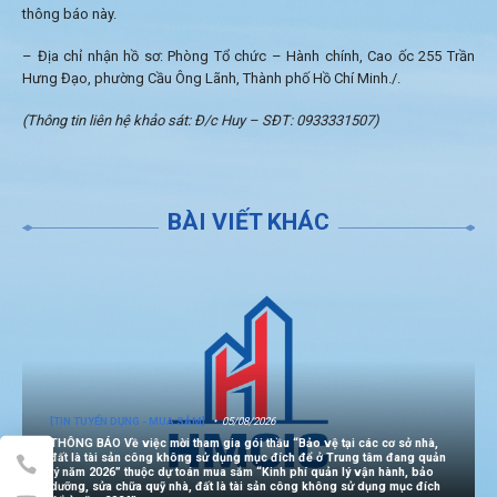
thông báo này.
– Địa chỉ nhận hồ sơ: Phòng Tổ chức – Hành chính, Cao ốc 255 Trần
Hưng Đạo, phường Cầu Ông Lãnh, Thành phố Hồ Chí Minh./.
(Thông tin liên hệ khảo sát: Đ/c Huy – SĐT: 0933331507)
BÀI VIẾT KHÁC
[TIN TUYỂN DỤNG - MUA SẮM]
05/08/2026
THÔNG BÁO Về việc mời tham gia gói thầu “Bảo vệ tại các cơ sở nhà,
đất là tài sản công không sử dụng mục đích để ở Trung tâm đang quản
lý năm 2026” thuộc dự toán mua sắm “Kinh phí quản lý vận hành, bảo
dưỡng, sửa chữa quỹ nhà, đất là tài sản công không sử dụng mục đích