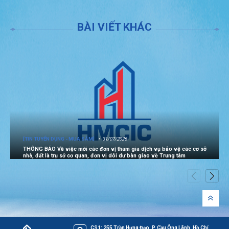
BÀI VIẾT KHÁC
[TIN TUYỂN DỤNG - MUA SẮM]
31/07/2026
THÔNG BÁO Về việc mời các đơn vị tham gia dịch vụ bảo vệ các cơ sở
nhà, đất là trụ sở cơ quan, đơn vị dôi dư bàn giao về Trung tâm
CS1: 255 Trần Hưng Đạo, P. Cầu Ông Lãnh, Hồ Chí