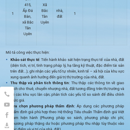
415,
Xã
Ấp Đá
Bắc
nhà,
1
1
Bàn,
Tân
đất
xã Bắc
Uyên
Tân
Uyên
Mô tả công việc thực hiện:
Khảo sát thực tế:
Tiến hành khảo sát hiện trạng thực tế của nhà, đất
(diện tích, vị trí, tình trạng pháp lý, hạ tầng kỹ thuật, đặc điểm tài sản
trên đất…); ghi nhận các yếu tố tự nhiên, kinh tế – xã hội của khu vực
xung quanh ảnh hưởng đến giá trị thị trường của nhà, đất.
Thu thập và phân tích thông tin:
Thu thập các thông tin về giao
dịch cho thuê, chuyển nhượng nhà, đất tương đồng trên thị trường và
tại các khu vực lân cận; phân tích các yếu tố so sánh để điều chỉnh
mức giá.
Lựa chọn phương pháp thẩm định:
Áp dụng các phương pháp
thẩm định giá phù hợp theo Hệ thống Tiêu chuẩn Thẩm định giá Việt
Nam hiện hành (Phương pháp so sánh, phương pháp chi phí,
phương pháp thặng dư hoặc phương pháp thu nhập tùy thuộc vào
đặc điểm và vị trí của nhà, đất).