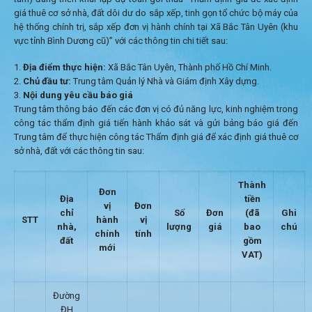
giá thuê cơ sở nhà, đất dôi dư do sắp xếp, tinh gọn tổ chức bộ máy của
hệ thống chính trị, sắp xếp đơn vị hành chính tại Xã Bắc Tân Uyên (khu
vực tỉnh Bình Dương cũ)” với các thông tin chi tiết sau:
Địa điểm thực hiện:
Xã Bắc Tân Uyên, Thành phố Hồ Chí Minh.
Chủ đầu tư:
Trung tâm Quản lý Nhà và Giám định Xây dựng.
Nội dung yêu cầu báo giá
Trung tâm thông báo đến các đơn vị có đủ năng lực, kinh nghiệm trong
công tác thẩm định giá tiến hành khảo sát và gửi bảng báo giá đến
Trung tâm để thực hiện công tác Thẩm định giá để xác định giá thuê cơ
sở nhà, đất với các thông tin sau:
Thành
Đơn
Địa
tiền
vị
Đơn
chỉ
Số
Đơn
(đã
Ghi
STT
hành
vị
nhà,
lượng
giá
bao
chú
chính
tính
đất
gồm
mới
VAT)
Đường
ĐH