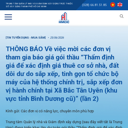
TRUNG TÂM QUẢN LÝ NHÀ VÀ GIÁM ĐỊNH XÂY DỰNG TRỰC THUỘC
(028) 66.81.51.85
SỞ XÂY DỰNG THÀNH PHỐ HỒ CHÍ MINH
[TIN TUYỂN DỤNG - MUA SẮM]
25/06/2026
THÔNG BÁO Về việc mời các đơn vị
tham gia báo giá gói thầu “Thẩm định
giá để xác định giá thuê cơ sở nhà, đất
dôi dư do sắp xếp, tinh gọn tổ chức bộ
máy của hệ thống chính trị, sắp xếp đơn
vị hành chính tại Xã Bắc Tân Uyên (khu
vực tỉnh Bình Dương cũ)” (lần 2)
Kính gửi: Các đơn vị có năng lực, chuyên môn phù hợp
Trung tâm Quản lý nhà và Giám định xây dựng (sau đây viết tắt là Trung
tâm) đang triển khai lập dự toán gói thầu “Thẩm định giá để xác định