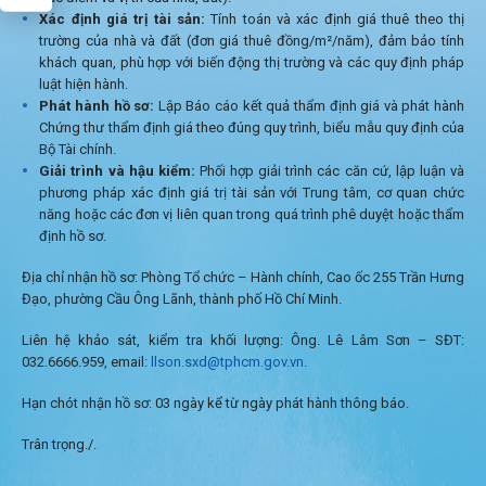
Xác định giá trị tài sản:
Tính toán và xác định giá thuê theo thị
trường của nhà và đất (đơn giá thuê đồng/m²/năm), đảm bảo tính
khách quan, phù hợp với biến động thị trường và các quy định pháp
luật hiện hành.
Phát hành hồ sơ:
Lập Báo cáo kết quả thẩm định giá và phát hành
Chứng thư thẩm định giá theo đúng quy trình, biểu mẫu quy định của
Bộ Tài chính.
Giải trình và hậu kiểm:
Phối hợp giải trình các căn cứ, lập luận và
phương pháp xác định giá trị tài sản với Trung tâm, cơ quan chức
năng hoặc các đơn vị liên quan trong quá trình phê duyệt hoặc thẩm
định hồ sơ.
Địa chỉ nhận hồ sơ: Phòng Tổ chức – Hành chính, Cao ốc 255 Trần Hưng
Đạo, phường Cầu Ông Lãnh, thành phố Hồ Chí Minh.
Liên hệ khảo sát, kiểm tra khối lượng: Ông. Lê Lâm Sơn – SĐT:
032.6666.959, email:
llson.sxd@tphcm.gov.vn
.
Hạn chót nhận hồ sơ: 03 ngày kể từ ngày phát hành thông báo.
Trân trọng./.