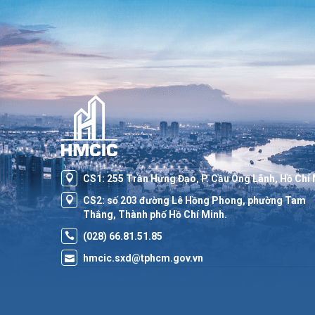
CS1: 255 Trần Hưng Đạo, P. Cầu Ông Lãnh, Hồ Chí
CS2: số 203 đường Lê Hồng Phong, phường Tam
Thắng, Thành phố Hồ Chí Minh.
(028) 66.81.51.85
hmcic.sxd@tphcm.gov.vn