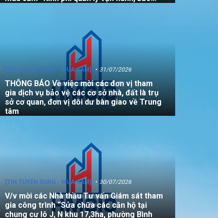
dưỡng, sửa chữa quỹ nhà, đất là tài sản
công không sử dụng mục đích để ở năm
2026”
[TIN TUYỂN DỤNG - MUA SẮM]
31/07/2026
THÔNG BÁO Về việc mời các đơn vị tham
gia dịch vụ bảo vệ các cơ sở nhà, đất là trụ
sở cơ quan, đơn vị dôi dư bàn giao về Trung
tâm
[TIN TUYỂN DỤNG - MUA SẮM]
30/07/2026
V/v mời các Nhà thầu Tư vấn Giám sát tham
gia công trình “Sửa chữa các căn hộ tại
chung cư lô J, N khu 17,3ha, phường Bình