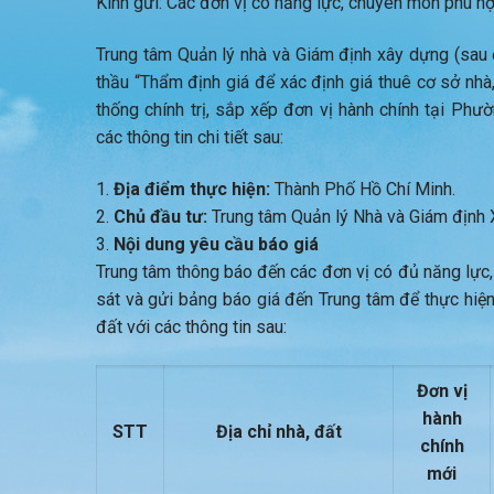
Kính gửi: Các đơn vị có năng lực, chuyên môn phù h
Trung tâm Quản lý nhà và Giám định xây dựng (sau đâ
thầu “Thẩm định giá để xác định giá thuê cơ sở nhà
thống chính trị, sắp xếp đơn vị hành chính tại Ph
các thông tin chi tiết sau:
Địa điểm thực hiện:
Thành Phố Hồ Chí Minh.
Chủ đầu tư:
Trung tâm Quản lý Nhà và Giám định 
Nội dung yêu cầu báo giá
Trung tâm thông báo đến các đơn vị có đủ năng lực,
sát và gửi bảng báo giá đến Trung tâm để thực hiện
đất với các thông tin sau:
Đơn vị
hành
STT
Địa chỉ nhà, đất
chính
mới