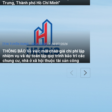
Trưng, Thành phố Hồ Chí Minh”
[TIN TUYỂN DỤNG - MUA SẮM]
24/07/2026
THÔNG BÁO Về việc mời chào giá chi phí lập
nhiệm vụ và dự toán lập quy trình bảo trì các
chung cư, nhà ở xã hội thuộc tài sản công
[TIN TUYỂN DỤNG - MUA SẮM]
22/07/2026
THÔNG BÁO V/v mời các đơn vị tham gia
thực hiện gói thầu: “Đo đạc chỉnh lý bản đồ
địa chính (bản vẽ sơ đồ vị trí) đối với căn hộ