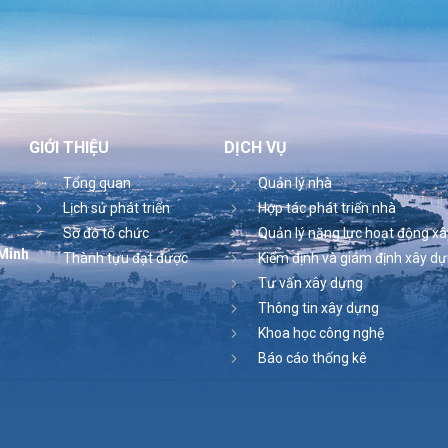
GIỚI THIỆU
DỊCH VỤ
Tổng quan
Quản lý nhà
Lịch sử phát triển
Hợp tác phát triển nhà
Sơ đồ tổ chức
Quản lý năng lực hoạt động x
 Minh
Thành tựu đạt được
Kiểm định và giám định xây d
Tư vấn xây dựng
Thông tin xây dựng
Khoa học công nghệ
Báo cáo thống kê