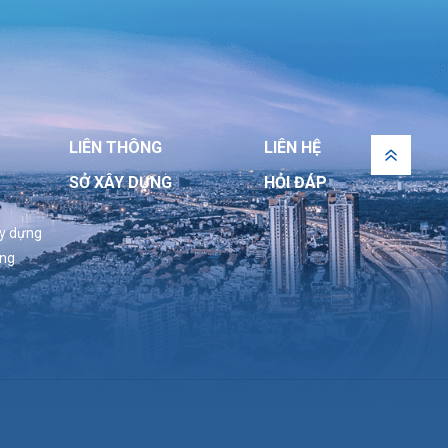
LIÊN THÔNG
LIÊN HỆ
SỞ XÂY DỰNG
HỎI ĐÁP
ây dựng
ựng