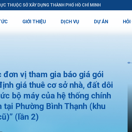
RỰC THUỘC SỞ XÂY DỰNG THÀNH PHỐ HỒ CHÍ MINH
TỨC
GIỚI THIỆU
DỊCH VỤ
DỰ ÁN
HỎI
đơn vị tham gia báo giá gói
ịnh giá thuê cơ sở nhà, đất dôi
chức bộ máy của hệ thống chính
nh tại Phường Bình Thạnh (khu
ũ)” (lần 2)