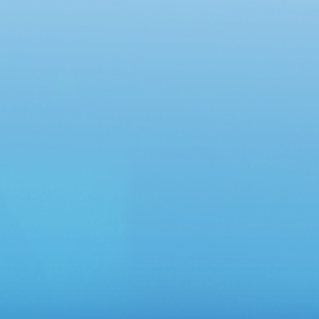
Chung cư Lô R6, phường An Khánh và Chung
cư 12 tầng, phường Đông Hưng Thuận”