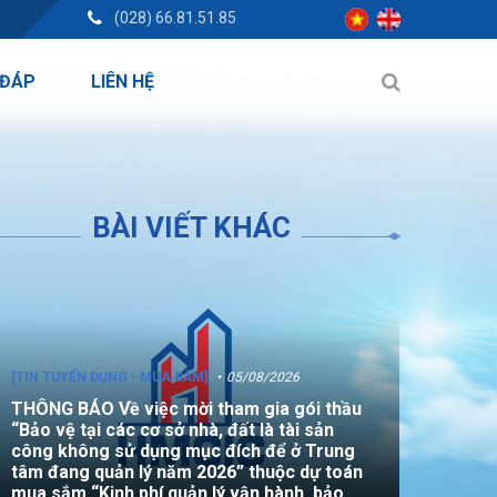
(028) 66.81.51.85
 ĐÁP
LIÊN HỆ
BÀI VIẾT KHÁC
[TIN TUYỂN DỤNG - MUA SẮM]
05/08/2026
THÔNG BÁO Về việc mời tham gia gói thầu
“Bảo vệ tại các cơ sở nhà, đất là tài sản
công không sử dụng mục đích để ở Trung
tâm đang quản lý năm 2026” thuộc dự toán
mua sắm “Kinh phí quản lý vận hành, bảo