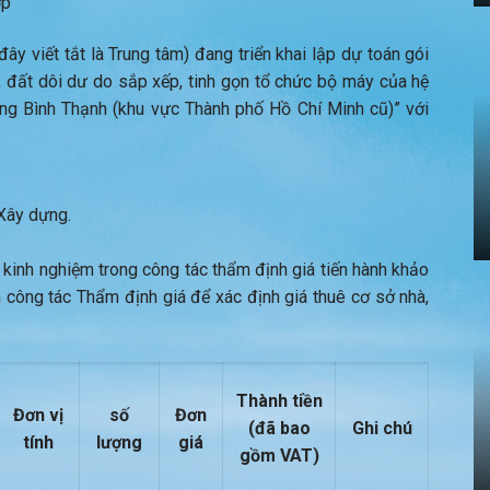
ợp
y viết tắt là Trung tâm) đang triển khai lập dự toán gói
, đất dôi dư do sắp xếp, tinh gọn tổ chức bộ máy của hệ
ường Bình Thạnh (khu vực Thành phố Hồ Chí Minh cũ)” với
Xây dựng.
 kinh nghiệm trong công tác thẩm định giá tiến hành khảo
 công tác Thẩm định giá để xác định giá thuê cơ sở nhà,
Thành tiền
Đơn vị
số
Đơn
(đã bao
Ghi chú
tính
lượng
giá
gồm VAT)