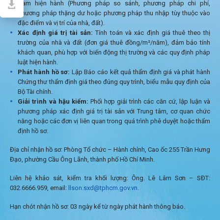
Nam hiện hành (Phương pháp so sánh, phương pháp chi phí,
phương pháp thặng dư hoặc phương pháp thu nhập tùy thuộc vào
đặc điểm và vị trí của nhà, đất).
Xác định giá trị tài sản:
Tính toán và xác định giá thuê theo thị
trường của nhà và đất (đơn giá thuê đồng/m²/năm), đảm bảo tính
khách quan, phù hợp với biến động thị trường và các quy định pháp
luật hiện hành.
Phát hành hồ sơ:
Lập Báo cáo kết quả thẩm định giá và phát hành
Chứng thư thẩm định giá theo đúng quy trình, biểu mẫu quy định của
Bộ Tài chính.
Giải trình và hậu kiểm:
Phối hợp giải trình các căn cứ, lập luận và
phương pháp xác định giá trị tài sản với Trung tâm, cơ quan chức
năng hoặc các đơn vị liên quan trong quá trình phê duyệt hoặc thẩm
định hồ sơ.
Địa chỉ nhận hồ sơ: Phòng Tổ chức – Hành chính, Cao ốc 255 Trần Hưng
Đạo, phường Cầu Ông Lãnh, thành phố Hồ Chí Minh.
Liên hệ khảo sát, kiểm tra khối lượng: Ông. Lê Lâm Sơn – SĐT:
032.6666.959, email:
llson.sxd@tphcm.gov.vn
.
Hạn chót nhận hồ sơ: 03 ngày kể từ ngày phát hành thông báo.