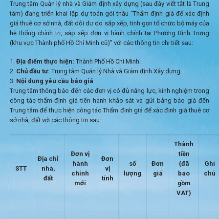
Trung tâm Quản lý nhà và Giám định xây dựng (sau đây viết tắt là Trung
tâm) đang triển khai lập dự toán gói thầu “Thẩm định giá để xác định
giá thuê cơ sở nhà, đất dôi dư do sắp xếp, tinh gọn tổ chức bộ máy của
hệ thống chính trị, sắp xếp đơn vị hành chính tại Phường Bình Trưng
(khu vực Thành phố Hồ Chí Minh cũ)” với các thông tin chi tiết sau:
Địa điểm thực hiện:
Thành Phố Hồ Chí Minh.
Chủ đầu tư:
Trung tâm Quản lý Nhà và Giám định Xây dựng.
Nội dung yêu cầu báo giá
Trung tâm thông báo đến các đơn vị có đủ năng lực, kinh nghiệm trong
công tác thẩm định giá tiến hành khảo sát và gửi bảng báo giá đến
Trung tâm để thực hiện công tác Thẩm định giá để xác định giá thuê cơ
sở nhà, đất với các thông tin sau:
Thành
Đơn vị
tiền
Địa chỉ
Đơn
hành
số
Đơn
(đã
Ghi
STT
nhà,
vị
chính
lượng
giá
bao
chú
đất
tính
mới
gồm
VAT)