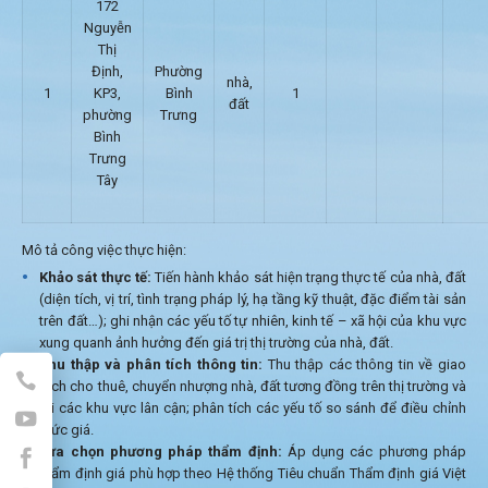
172
Nguyễn
Thị
Định,
Phường
nhà,
1
KP3,
Bình
1
đất
phường
Trưng
Bình
Trưng
Tây
Mô tả công việc thực hiện:
Khảo sát thực tế:
Tiến hành khảo sát hiện trạng thực tế của nhà, đất
(diện tích, vị trí, tình trạng pháp lý, hạ tầng kỹ thuật, đặc điểm tài sản
trên đất…); ghi nhận các yếu tố tự nhiên, kinh tế – xã hội của khu vực
xung quanh ảnh hưởng đến giá trị thị trường của nhà, đất.
Thu thập và phân tích thông tin:
Thu thập các thông tin về giao
dịch cho thuê, chuyển nhượng nhà, đất tương đồng trên thị trường và
tại các khu vực lân cận; phân tích các yếu tố so sánh để điều chỉnh
mức giá.
Lựa chọn phương pháp thẩm định:
Áp dụng các phương pháp
thẩm định giá phù hợp theo Hệ thống Tiêu chuẩn Thẩm định giá Việt