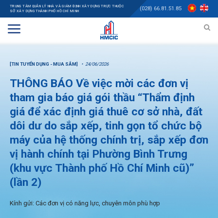
TRUNG TÂM QUẢN LÝ NHÀ VÀ GIÁM ĐỊNH XÂY DỰNG TRỰC THUỘC
(028) 66.81.51.85
SỞ XÂY DỰNG THÀNH PHỐ HỒ CHÍ MINH
[TIN TUYỂN DỤNG - MUA SẮM]
24/06/2026
THÔNG BÁO Về việc mời các đơn vị
tham gia báo giá gói thầu “Thẩm định
giá để xác định giá thuê cơ sở nhà, đất
dôi dư do sắp xếp, tinh gọn tổ chức bộ
máy của hệ thống chính trị, sắp xếp đơn
vị hành chính tại Phường Bình Trưng
(khu vực Thành phố Hồ Chí Minh cũ)”
(lần 2)
Kính gửi: Các đơn vị có năng lực, chuyên môn phù hợp