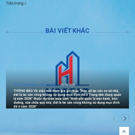
Trân trọng./.
BÀI VIẾT KHÁC
[TIN TUYỂN DỤNG - MUA SẮM]
05/08/2026
THÔNG BÁO Về việc mời tham gia gói thầu “Bảo vệ tại các cơ sở nhà,
đất là tài sản công không sử dụng mục đích để ở Trung tâm đang quản
lý năm 2026” thuộc dự toán mua sắm “Kinh phí quản lý vận hành, bảo
dưỡng, sửa chữa quỹ nhà, đất là tài sản công không sử dụng mục đích
để ở năm 2026”